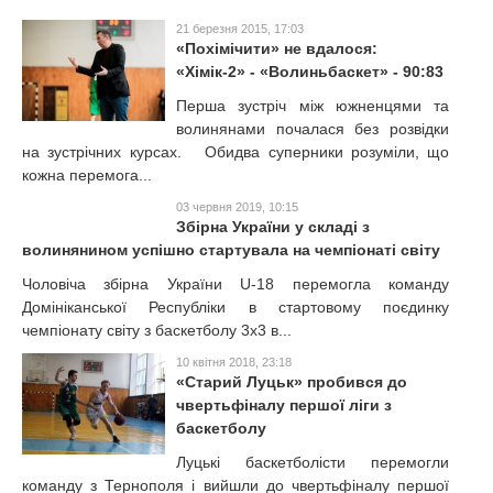
21 березня 2015, 17:03
«Похімічити» не вдалося:
«Хімік-2» - «Волиньбаскет» - 90:83
Перша зустріч між южненцями та
волинянами почалася без розвідки
на зустрічних курсах. Обидва суперники розуміли, що
кожна перемога...
03 червня 2019, 10:15
Збірна України у складі з
волинянином успішно стартувала на чемпіонаті світу
Чоловіча збірна України U-18 перемогла команду
Домініканської Республіки в стартовому поєдинку
чемпіонату світу з баскетболу 3х3 в...
10 квітня 2018, 23:18
«Старий Луцьк» пробився до
чвертьфіналу першої ліги з
баскетболу
Луцькі баскетболісти перемогли
команду з Тернополя і вийшли до чвертьфіналу першої