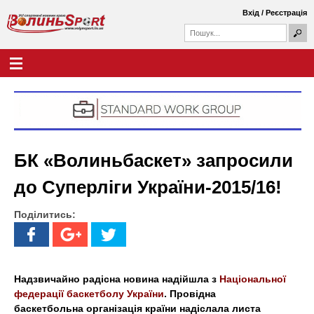
Перейти
Вхід
/
Реєстрація
до
П
основного
П
о
о
вмісту
ш
Г
В
у
ш
о
к
у
л
о
к
о
о
в
л
в
н
а
е
и
ф
м
БК «Волиньбаскет» запросили
о
е
н
р
н
до Суперліги України-2015/16!
м
ю
ь
а
Поділитись:
S
p
o
Надзвичайно радісна новина надійшла з
Національної
федерації баскетболу України
. Провідна
r
баскетбольна організація країни надіслала листа