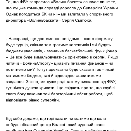
Те, що ФБУ запросила «Волиньбаскет» означає лише те,
що луцька команда справді доросла до Суперліги України.
Однак погодиться БК чи ні – ми запитали у спортивного
директора «Волиньбаскета» Сергія Смітюха.
- Насправді, ще достеменно невідомо – якого формату
буде турнір, скільки там гратиме колективів і які будуть
бюджети учасників, - зазначив баскетбольний функціонер.
– Це все буде вимальовуватись орієнтовно в серпні. Якщо
читачів «ВолиньСпорту» цікавить питання фінансів – чи
потягнемо ми? То тут адекватно буде сказати так – який
матимемо бюджет, такі й відповідно ставитимемо
завдання. Звісно, ми дуже раді такому визнанню від ФБУ,
тут нічого душею кривити, і це свідчить про те, що клуб зі
свого боку виконав той багаторічний обсяг роботи, щоб
відповідати рівню суперліги.
Від себе додамо, що годі казати чи матиме ще коли-
небудь обласний центр Волині такий чудовий шанс
прийняти ігри Суперліги України. Гадаю, у вболівальників