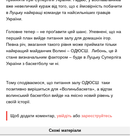
вже невеличкий кураж від того, що є ймовірність побачити
в Луцьку найкращі команди та найсильніших гравців
України.
Головне тепер – не проґавити цей шанс. Упевнені, що на
перший план вийде питання залу для домашніх ігор.
Певна річ, змагання такого рівня може приймати тільки
найкращий майданчик Волині – ОДЮСШ. Либонь, це й
стане визначальним фактором – буде в Луцьку Суперліга
України з баскетболу чи ні.
Тому сподіваємося, що питання залу ОДЮСШ таки
позитивно вирішиться для «Волиньбаскета», а відтак
волинський баскетбол вийде на якісно новий рівень у
своїй історії.
Щоб додати коментар,
увійдіть
або
зареєструйтесь
Схожі матеріали