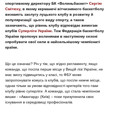
t
спортивному директору БК «Волиньбаскет»
Сергію
Смітюху
, в якому керманичі вітчизняного баскетболу
визнають заслугу луцького клубу в розвитку й
популяризації цього виду спорту, а також
зазначають, що рівень клубу відповідає вимогам
клубів
Суперліги України
. Тож Федерація баскетболу
України пропонує волинянам в наступному сезоні
спробувати свої сили в найсильнішому чемпіонаті
країни.
Що це означає? Річ у тім, що згідно регламенту, якщо
команда, що посіла перше місце у Вищій лізі України, не
має змогу підвищитись у класі, то ФБУ може
запропонувати комусь із клубів, що посіли нижче місце,
однак тільки за умови відповідності критеріїв того-таки
клубу рівню суперліги. А команда, що стала чемпіоном
вишки - «Авангард» (Київ) – поки призупинила своє
існування в середовищі професіоналів.