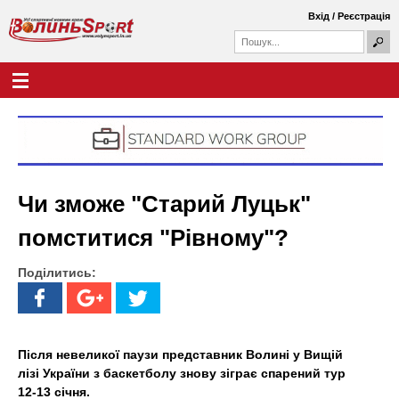
Перейти
Вхід
/
Реєстрація
до
П
основного
П
о
о
вмісту
ш
Г
В
у
ш
о
к
у
л
о
к
о
о
в
л
в
н
а
е
и
ф
м
Чи зможе "Старий Луцьк"
о
е
н
р
н
помститися "Рівному"?
м
ю
ь
а
Поділитись:
S
p
o
Після невеликої паузи представник Волині у Вищій
лізі України з баскетболу знову зіграє спарений тур
r
12-13 січня.