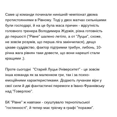
t
Саме ці команди починали нинішній чемпіонат двома
протистояннями в Рівному. Тоді у двох матчах сильнішими
були господарі, й на це була маса причин - відсутність
головного тренера Володимира Журжія, різна готовність
до першості ("Рівне" шалено летіло, а от "Луцьк", схоже,
не зовсім розумів, що перша ліга закінчилася), дещо
цікаве суддівство, фактор підтримки трибун, либонь, 10-
річна жага рівнян таки довести, що вони нарешті стали
кращими ;).
Проте сьогодні "Старий Луцьк-Університет" - це зовсім
інша команда як за малюнком гри, так і за психо-
емоційними характеристиками. Додають лучанам віри у
свої сили й дві фантастичні перемоги в Івано-Франківську
над "Говерлою".
БК "Рівне" ж навпаки - скуштувало тернопільської
"гостинності", й тепер має трієчку в графі "поразки".