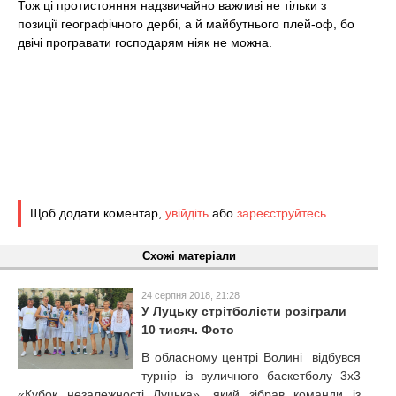
Тож ці протистояння надзвичайно важливі не тільки з
позиції географічного дербі, а й майбутнього плей-оф, бо
двічі програвати господарям ніяк не можна.
Щоб додати коментар,
увійдіть
або
зареєструйтесь
Схожі матеріали
24 серпня 2018, 21:28
У Луцьку стрітболісти розіграли
10 тисяч. Фото
В обласному центрі Волині відбувся
турнір із вуличного баскетболу 3х3
«Кубок незалежності Луцька», який зібрав команди із