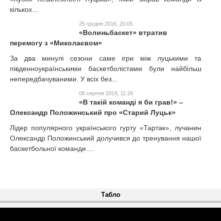
кількох...
25 грудня 2016, 20:05
«Волиньбаскет» втратив
перемогу з «Миколаєвом»
За два минулі сезони саме ігри між луцькими та
південноукраїнськими баскетболістами були найбільш
непередбачуваними. У всіх без...
08 серпня 2019, 11:26
«В такій команді я би грав!» –
Олександр Положинський про «Старий Луцьк»
Лідер популярного українського гурту «Тартак», лучанин
Олександр Положинський долучився до тренування нашої
баскетбольної команди....
Табло