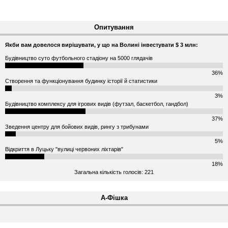
Опитування
Якби вам довелося вирішувати, у що на Волині інвестувати $ 3 млн:
Будівництво суто футбольного стадіону на 5000 глядачів
36%
Створення та функціонування будинку історії й статистики
3%
Будівництво комплексу для ігрових видів (футзал, баскетбол, гандбол)
37%
Зведення центру для бойових видів, рингу з трибунами
5%
Відкриття в Луцьку "вулиці червоних ліхтарів"
18%
Загальна кількість голосів: 221
А-Фішка