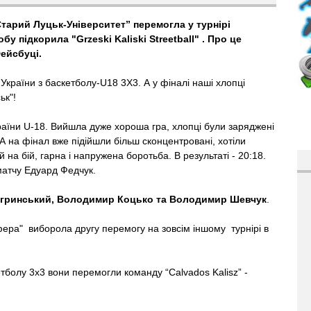
арий Луцьк-Університет” перемогла у турнірі
бу підкорила "Grzeski Kaliski Streetball" . Про це
Фейсбуці.
України з баскетболу-U18 3Х3. А у фіналі наші хлопці
ьк"!
країни U-18. Вийшла дуже хороша гра, хлопці були заряджені
А на фінал вже підійшли більш сконцентровані, хотіли
 на бій, гарна і напружена боротьба. В результаті - 20:18.
 матчу Едуард Федчук.
гринський, Володимир Коцько та Володимир Шевчук
.
ра" виборола другу перемогу на зовсім іншому турнірі в
скетболу 3х3 вони перемогли команду “Calvados Kalisz” -