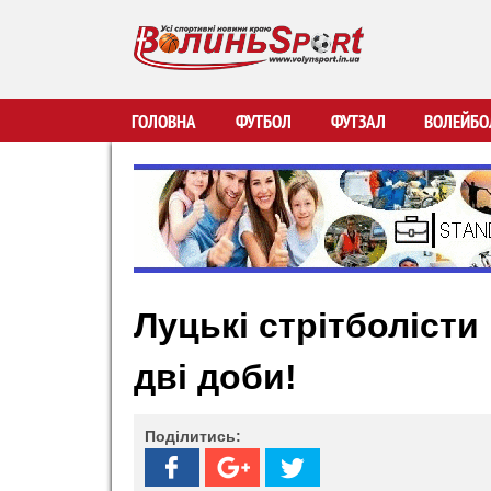
В
ГОЛОВНА
ФУТБОЛ
ФУТЗАЛ
ВОЛЕЙБО
о
л
и
Луцькі стрітболісти
н
дві доби!
ь
S
Поділитись:
p