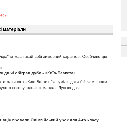
тесь
і матеріали
України має такий собі химерний характер. Особливо цю
28
» двічі обіграв дубль «Київ-Баскета»
зі столичного «Київ-Баскет-2» зуміли дати бій чемпіонам
улого сезону, однак команда з Луцька двічі...
:17
івці» провели Олімпійський урок для 4-го класу