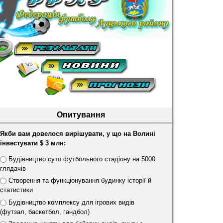
Опитування
Якби вам довелося вирішувати, у що на Волині
інвестувати $ 3 млн:
В
Будівництво суто футбольного стадіону на 5000
а
глядачів
р
Створення та функціонування будинку історії й
і
статистики
а
Будівництво комплексу для ігрових видів
н
(футзал, баскетбол, гандбол)
т