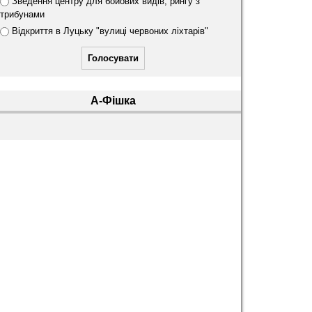
Зведення центру для бойових видів, рингу з
и
трибунами
Відкриття в Луцьку "вулиці червоних ліхтарів"
А-Фішка