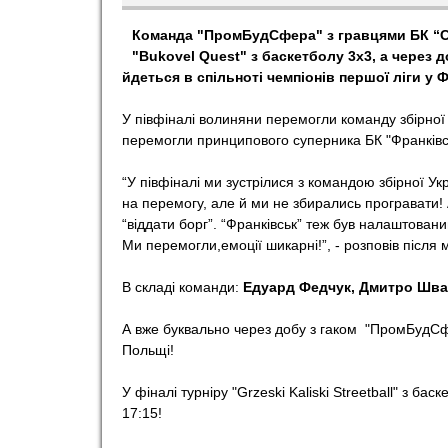
o
Команда "ПромБудСфера" з гравцями БК “Ст
"Bukovel Quest" з баскетболу 3х3, а через до
r
йдеться в спільноті чемпіонів першої ліги у 
У півфіналі волиняни перемогли команду збірної 
t
перемогли принципового суперника БК "Франківс
“У півфіналі ми зустрілися з командою збірної У
на перемогу, але й ми не збирались програвати! 
“віддати борг”. “Франківськ” теж був налаштований
Ми перемогли,емоції шикарні!”, - розповів після
В складі команди:
Едуард Федчук, Дмитро Шва
А вже буквально через добу з гаком
"ПромБудСфе
Польщі!
У фіналі турніру "Grzeski Kaliski Streetball" з ба
17:15!