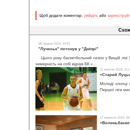
Щоб додати коментар,
увійдіть
або
зареєструй
Схож
08 травня 2014, 14:01
"Лучеськ" потонув у "Дніпрі"
Цього року баскетбольний сезон у Вищій лізі 
химерність на собі відчув БК «...
21 жовтня 2018, 21:
«Старий Луцьк
Молоді хлопці 
Першої ліги мин
17 вересня 2016, 08
«Волиньбаскет