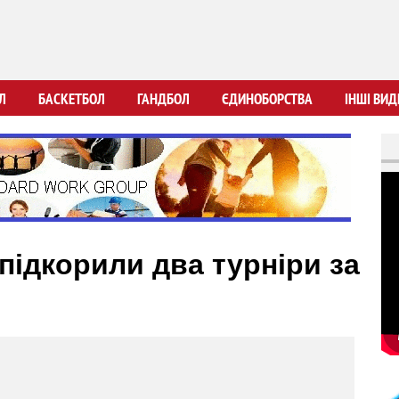
Перейти
до
основного
вмісту
Л
БАСКЕТБОЛ
ГАНДБОЛ
ЄДИНОБОРСТВА
ІНШІ ВИД
 підкорили два турніри за