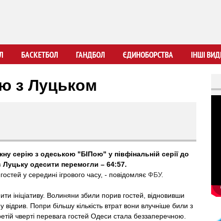
Перейти
до
основного
вмісту
Л
БАСКЕТБОЛ
ГАНДБОЛ
ЄДИНОБОРСТВА
ІНШІ ВИД
ію з Луцьком
ну серію з одеською "БІПою" у півфінальній серії до
в Луцьку одесити перемогли – 64:57.
остей у середині ігрового часу, - повідомляє
ФБУ
.
ити ініціативу. Волиняни збили порив гостей, відновивши
 у відрив. Попри більшу кількість втрат вони влучніше били з
ретій чверті перевага гостей Одеси стала беззаперечною.