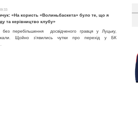
09:33
мчук: «На користь «Волиньбаскета» було те, що я
ду та керівництво клубу»
 без перебільшення досвідченого гравця у Луцьку,
екали. Щойно з’явились чутки про перехід у БК
.