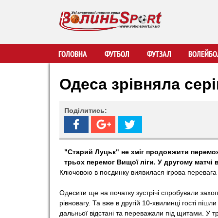
В
ГОЛОВНА
ФУТБОЛ
ФУТЗАЛ
ВОЛЕЙБО
о
Одеса зрівняла сер
л
Поділитись:
и
н
"Старий Луцьк" не зміг продовжити перемож
трьох перемог Вищої ліги. У другому матчі 
ь
Ключовою в поєдинку виявилася ігрова перевага г
S
Одесити ще на початку зустрічі спробували захоп
рівновагу. Та вже в другій 10-хвилинці гості пішли
p
дальньої відстані та переважали під щитами. У т