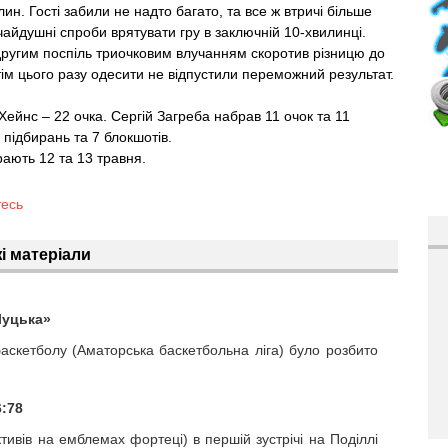
ин. Гості забили не надто багато, та все ж втричі більше
чайдушні спроби врятувати гру в заключній 10-хвилинці.
ругим поспіль триочковим влучанням скоротив різницю до
Втім цього разу одесити не відпустили переможний результат.
ейнс – 22 очка. Сергій Загреба набрав 11 очок та 11
 підбирань та 7 блокшотів.
рають 12 та 13 травня.
тесь
і матеріали
Луцька»
аскетболу (Аматорська баскетбольна ліга) було розбито
6:78
тивів на емблемах фортеці) в першій зустрічі на Поділлі