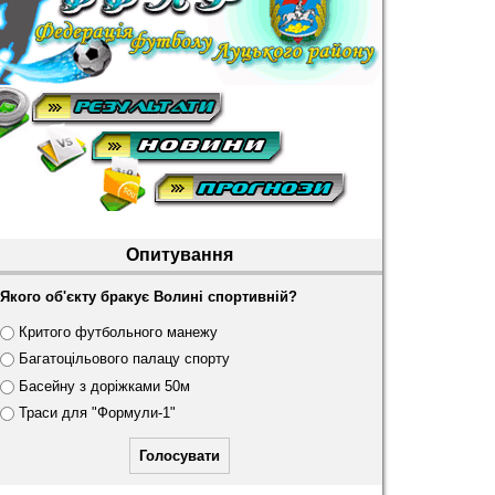
Опитування
Якого об'єкту бракує Волині спортивній?
В
Критого футбольного манежу
а
Багатоцільового палацу спорту
р
Басейну з доріжками 50м
і
Траси для "Формули-1"
а
н
т
и