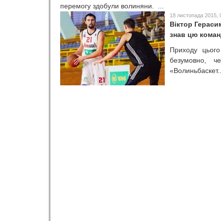
перемогу здобули волиняни. ...
18 листопада 2015, 
Віктор Гераси
знав цю коман
Приходу цього
безумовно, ч
«Волиньбаскет..