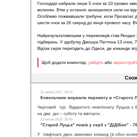
Господарі набрали лише 5 очок за 10 ігрових хвил
o
волинян. Втім у останніх залишилися сили на від
Особливо пожвавішали трибуни, коли Прозапас д
шести очок за 26 секунд до кінця ігрового часу. 
r
Найрезультативнішим у переможців став Рендал Х
t
підбирань. У здобутку Джошуа Паттона 13 очок, 7
Відтак серія переїздить до Одеси, де команди зіг
Щоб додати коментар,
увійдіть
або
зареєструй
Схож
22 квітня 2017, 20:54
Ковельчани вирвали перемогу в «Старого 
Черговий тур Відкритого чемпіонату Луцька з б
на два дні – суботу та вівторок...
22 квітня 2018, 20:50
"Старий Луцьк" повів у серії з "ДіДіБао" - 7
У півфіналі двох замкових команд (в обох колек