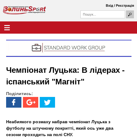
Перейти
Вхід
/
Реєстрація
до
П
основного
П
о
о
вмісту
ш
Г
В
у
ш
о
к
у
л
о
к
о
о
в
л
в
н
а
е
и
ф
м
Чемпіонат Луцька: В лідерах -
о
е
н
р
н
іспанський "Магніт"
м
ю
ь
а
Поділитись:
S
p
o
Неабиякого розмаху набрав чемпіонат Луцька з
футболу на штучному покритті, який ось уже два
r
сезони проходить на полі СНУ.