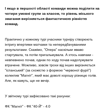
t
І якщо в першості області команди можна поділити на
чотири умовні групи за класом, то рівень міського
змагання вирізняється фантастичною рівністю
команд.
Практично у кожному турі учасники турніру створюють
інтригу впертими матчами та непередбачуваними
результатами. Скажімо, "Опера" наскільки жваво
стартувала, та потім пригальмувала. А хтось навпаки -
невпевнено почав, однак по ходу почав надолужувати
втрачене. Можливо, зовсім трохи від інших вирізняється
"іспанський" (за схожістю з формою "червоної фурії")
колектив "Магніт", який має доволі хорошу різницю голів.
Але, як кажуть, ще не вечір.
У звітному турі зафіксовано такі рахунки:
ФК "Магніт" - ФК "40-Й" - 4:0