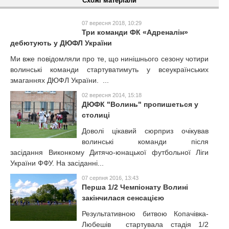
Схожі матеріали
07 вересня 2018, 10:29
Три команди ФК «Адреналін»
дебютують у ДЮФЛ України
Ми вже повідомляли про те, що нинішнього сезону чотири
волинські команди стартуватимуть у всеукраїнських
змаганнях ДЮФЛ України. ...
02 вересня 2014, 15:18
ДЮФК "Волинь" пропишеться у
столиці
Доволі цікавий сюрприз очікував
волинські команди після
засідання Виконкому Дитячо-юнацької футбольної Ліги
України ФФУ. На засіданні...
07 серпня 2016, 13:43
Перша 1/2 Чемпіонату Волині
закінчилася сенсацією
Результативною битвою Копачівка-
Любешів стартувала стадія 1/2