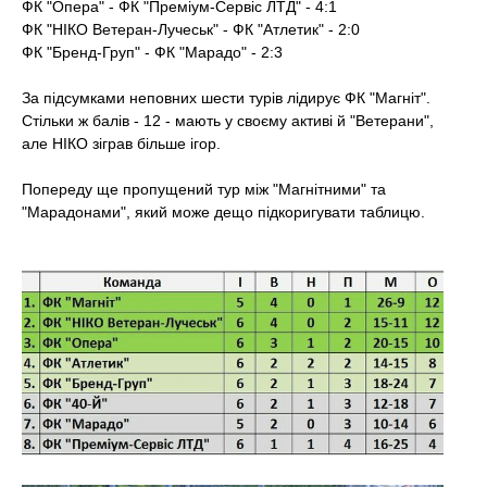
ФК "Опера" - ФК "Преміум-Сервіс ЛТД" - 4:1
ФК "НІКО Ветеран-Лучеськ" - ФК "Атлетик" - 2:0
ФК "Бренд-Груп" - ФК "Марадо" - 2:3
За підсумками неповних шести турів лідирує ФК "Магніт".
Стільки ж балів - 12 - мають у своєму активі й "Ветерани",
але НІКО зіграв більше ігор.
Попереду ще пропущений тур між "Магнітними" та
"Марадонами", який може дещо підкоригувати таблицю.