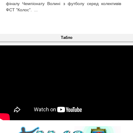
фіналу Чемпіонату Волині з футболу серед колективів
ФСТ "Колос". ...
Табло