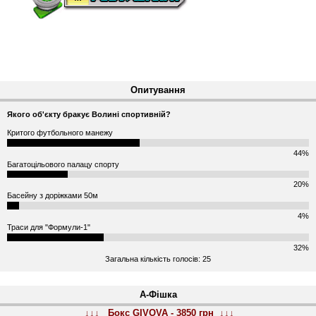
Опитування
Якого об'єкту бракує Волині спортивній?
Критого футбольного манежу
44%
Багатоцільового палацу спорту
20%
Басейну з доріжками 50м
4%
Траси для "Формули-1"
32%
Загальна кількість голосів: 25
А-Фішка
↓↓↓ Бокс GIVOVA - 3850 грн ↓↓↓