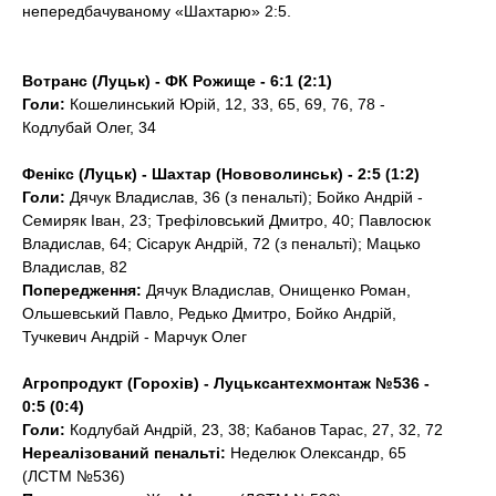
непередбачуваному «Шахтарю» 2:5.
Вотранс (Луцьк) - ФК Рожище - 6:1 (2:1)
Голи:
Кошелинський Юрій, 12, 33, 65, 69, 76, 78 -
Кодлубай Олег, 34
Фенікс (Луцьк) - Шахтар (Нововолинськ) - 2:5 (1:2)
Голи:
Дячук Владислав, 36 (з пенальті); Бойко Андрій -
Семиряк Іван, 23; Трефіловський Дмитро, 40; Павлосюк
Владислав, 64; Сісарук Андрій, 72 (з пенальті); Мацько
Владислав, 82
Попередження:
Дячук Владислав, Онищенко Роман,
Ольшевський Павло, Редько Дмитро, Бойко Андрій,
Тучкевич Андрій - Марчук Олег
Агропродукт (Горохів) - Луцьксантехмонтаж №536 -
0:5 (0:4)
Голи:
Кодлубай Андрій, 23, 38; Кабанов Тарас, 27, 32, 72
Нереалізований пенальті:
Неделюк Олександр, 65
(ЛСТМ №536)