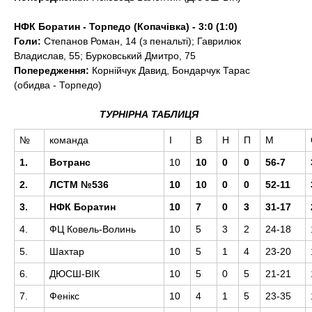
НФК Боратин - Торпедо (Копачівка) - 3:0 (1:0)
Голи:
Степанов Роман, 14 (з пенальті); Гаврилюк
Владислав, 55; Бурковський Дмитро, 75
Попередження:
Корнійчук Давид, Бондарчук Тарас
(обидва - Торпедо)
ТУРНІРНА ТАБЛИЦЯ
№
команда
І
В
Н
П
М
1.
Вотранс
10
10
0
0
56-7
2.
ЛСТМ №536
10
10
0
0
52-11
3.
НФК Боратин
10
7
0
3
31-17
4.
ФЦ Ковель-Волинь
10
5
3
2
24-18
5.
Шахтар
10
5
1
4
23-20
6.
ДЮСШ-ВІК
10
5
0
5
21-21
7.
Фенікс
10
4
1
5
23-35