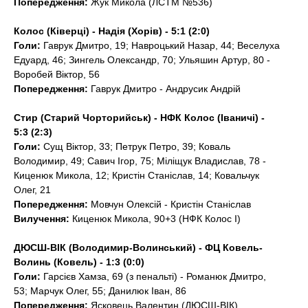
Попередження:
Жук Микола (ЛСТМ №536)
Колос (Ківерці) - Надія (Хорів) - 5:1 (2:0)
Голи:
Гаврук Дмитро, 19; Навроцький Назар, 44; Веселуха
Едуард, 46; Зингель Олександр, 70; Ульяшин Артур, 80 -
Воробей Віктор, 56
Попередження:
Гаврук Дмитро - Андрусик Андрій
Стир (Старий Чорторийськ) - НФК Колос (Іваничі) -
5:3 (2:3)
Голи:
Сущ Віктор, 33; Петрук Петро, 39; Коваль
Володимир, 49; Савич Ігор, 75; Міліщук Владислав, 78 -
Киценюк Микола, 12; Кристін Станіслав, 14; Ковальчук
Олег, 21
Попередження:
Мовчун Олексій - Кристін Станіслав
Вилучення:
Киценюк Микола, 90+3 (НФК Колос І)
ДЮСШ-ВІК (Володимир-Волинський) - ФЦ Ковель-
Волинь (Ковель) - 1:3 (0:0)
Голи:
Гарсієв Хамза, 69 (з пенальті) - Романюк Дмитро,
53; Марчук Олег, 55; Данилюк Іван, 86
Попередження:
Ясковець Валентин (ДЮСШ-ВІК)