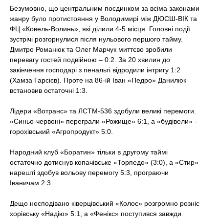
t
Безумовно, що центральним поєдинком за всіма законами
жанру було протистояння у Володимирі між ДЮСШ-ВІК та
ФЦ «Ковель-Волинь», які ділили 4-5 місця. Головні події
зустрічі розгорнулися після нульового першого тайму.
Дмитро Романюк та Олег Марчук миттєво зробили
перевагу гостей подвійною – 0:2. За 20 хвилин до
закінчення господарі з пенальті відродили інтригу 1:2
(Хамза Гарсієв). Проте на 86-ій Іван «Педро» Данилюк
встановив остаточні 1:3.
Лідери «Вотранс» та ЛСТМ-536 здобули великі перемоги.
«Синьо-червоні» переграли «Рожище» 6:1, а «будівели» -
горохівський «Агропродукт» 5:0.
Народний клуб «Боратин» тільки в другому таймі
остаточно дотиснув копачівське «Торпедо» (3:0), а «Стир»
нарешті здобув вольову перемогу 5:3, програючи
Іваничам 2:3.
Дещо несподівано ківерцівський «Колос» розгромно розніс
хорівську «Надію» 5:1, а «Фенікс» поступився завжди