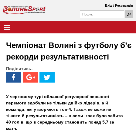
Перейти
Вхід
/
Реєстрація
до
П
основного
П
о
о
вмісту
ш
Г
В
у
ш
о
к
у
л
о
к
о
Чемпіонат Волині з футболу б’є
о
в
л
в
н
рекорди результативності
а
е
и
ф
м
о
Поділитись:
е
н
р
н
м
ю
ь
а
S
У черговому турі обласної регулярної першості
перемоги здобули не тільки двійко лідерів, а й
p
команди, які утворюють топ-4. Також не може не
тішити й результативність – в семи іграх було забито
o
40 голів, що в середньому становить понад 5,7 за
r
матч.