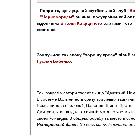
o
Попри те, що луцький футбольний клуб
"В
"Чорноморцем"
внічию, всеукраїнський ав
r
підопічних
Віталія Кварцяного
вартими того, 
позиціях.
t
Заслужили так звану "хорошу пресу" лівий 
Руслан Бабенко
.
Так, зокрема автори твердять, що "
Дмитрий Нем
В системе Волыни есть сразу три левых защитни
Немчанинова (Полевой, Воронин, Шиш). Против
Дмитрия, и он выдал отличный матч по части игр
своей команды. В общем, борьбу за место в осн
Интересный факт.
За весь матч Немчанинов п