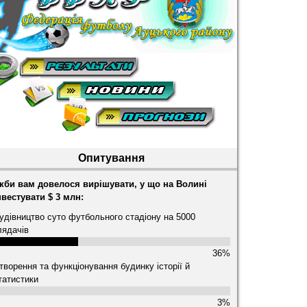
Опитування
кби вам довелося вирішувати, у що на Волині
нвестувати $ 3 млн:
удівництво суто футбольного стадіону на 5000
лядачів
36%
творення та функціонування будинку історії й
татистики
3%