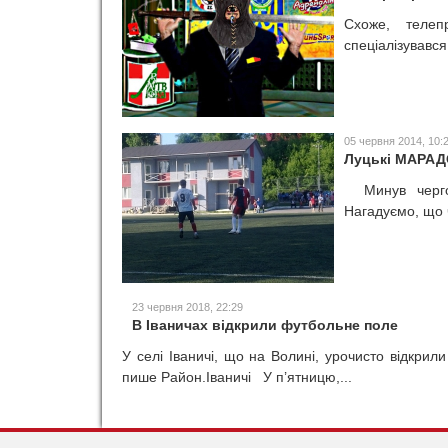
Схоже, телеп
спеціалізувався
05 червня 2014, 10:
Луцькі МАРАД
Минув чергов
Нагадуємо, що 
23 червня 2018, 22:29
В Іваничах відкрили футбольне поле
У селі Іваничі, що на Волині, урочисто відкр
пише Район.Іваничі У п’ятницю,...