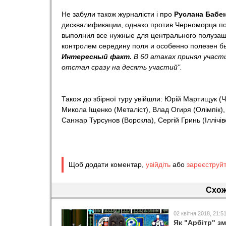
Не забули також журналісти і про
Руслана Бабен
дисквалификации, однако против Черноморца по
выполнил все нужные для центрального полузащи
контролем середину поля и особенно полезен бы
Интересный факт.
В 60 атаках принял участ
отстал сразу на десять участий".
Також до збірної туру увійшли: Юрій Мартищук (Ч
Микола Іщенко (Металіст), Влад Огиря (Олімпік)
Санжар Турсунов (Ворскла), Сергій Гринь (Іллічів
Щоб додати коментар,
увійдіть
або
зареєструй
Схож
02 квітня 2018, 21:5
Як "Арбітр" з