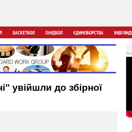
Перейти
до
основного
вмісту
Л
БАСКЕТБОЛ
ГАНДБОЛ
ЄДИНОБОРСТВА
ІНШІ ВИД
і" увійшли до збірної