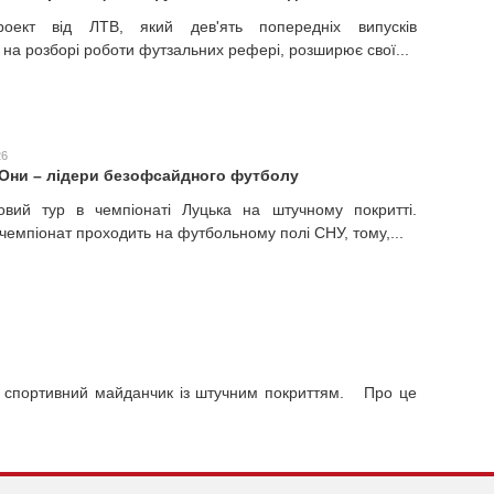
роект від ЛТВ, який дев'ять попередніх випусків
 на розборі роботи футзальних рефері, розширює свої...
26
Они – лідери безофсайдного футболу
ий тур в чемпіонаті Луцька на штучному покритті.
чемпіонат проходить на футбольному полі СНУ, тому,...
или спортивний майданчик із штучним покриттям. Про це