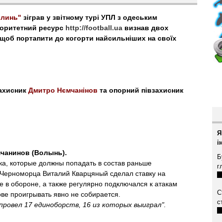
олинь"
зіграв у звітному турі УПЛ з одеським
торитетний ресурс
http://football.ua
визнав двох
щоб портапити до когорти найсильніших на своїх
захисник
Дмитро Нємчанінов
та опорний півзахисник
Я
і
чанинов (Волынь).
Б
ка, которые должны попадать в состав раньше
г
 Черноморца Виталий Кварцяный сделал ставку на
е в обороне, а также регулярно подключался к атакам
С
ове проигрывать явно не собирается.
с
ровел 17 единоборств, 16 из которых выиграл".