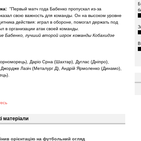
Б
ка:
"Первый матч года Бабенко пропускал из-за
б
казал свою важность для команды. Он на высоком уровне
тника действия: играл в обороне, помогал держать под
З
л в организации атак своей команды.
ие Бабенко, лучший второй игрок команды Кобахидзе
В
орноморець), Даріо Срна (Шахтар), Дуглас (Дніпро),
, Джордже Лазіч (Металург Д), Андрій Ярмоленко (Динамо),
ець).
тесь
і матеріали
1
мінив орієнтацію на футбольний огляд