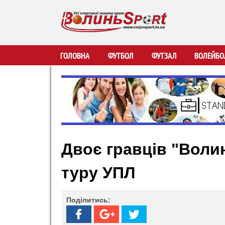
В
ГОЛОВНА
ФУТБОЛ
ФУТЗАЛ
ВОЛЕЙБО
о
л
и
Двоє гравців "Волин
н
туру УПЛ
ь
S
Поділитись:
p