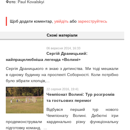
Фото:
Paul Kovalskyi
Щоб додати коментар,
увійдіть
або
зареєструйтесь
Схожі матеріали
06 вересня 2014, 16:33
Сергій Драницький:
найпрацелюбніша легенда «Волині»
Сергія Драницького я знаю з дитинства. Ми тоді мешкали
в одному будинку на проспекті Соборності. Коли потрібно
було зібрати хлопців,...
22 серпня 2016, 19:41
Чемпіонат Волині: Тур розгромів
та гостьових перемог
Відбувся перший тур нового
Чемпіонату Волині. Дебютні ігри
продемонстрували кардинально різну функціональну
підготовку команд. ...