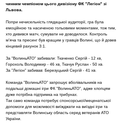
t
чинним чемпіоном цього дивізіону ФК "Легіон" зі
Львова.
Попри нечисельність глядацької аудиторії, гра була
емоційною та насиченою гольовими моментами, тож тим,
хто дивився матч, сумувати не доводилося. Контроль
м'яча та пресинг був кращим у гравців Волині, що й довев
кінцевий рахунок 3:1.
За "ВолиньАТО" забивали: Ткаченко Сергій - 12 хв,
Горохоль Володимир - 46 хв, Ткачук Руслан - 50 хв.
За "Легіон" забивав: Березуцький Сергій - 41 хв.
Команда "ВолиньАТО" запрошує вболівальників на
подальші домашні ігри ФК "ВолиньАТО", адже хлопцям
дуже потрібна підтримка на трибунах.
Так само команда потребує спонсорської/меценатської
допомоги для можливості виїжджати на виїздні ігри та
представляти Волинську область серед ветеранів АТО
України.