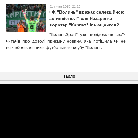
31 січня 2015, 22:20
ФК "Волинь" вражає селекційною
активністю: Після Назаренка -
воротар "Карпат" Ільющенков?
"ВолиньSport" уже повідомляв своїх
читачів про доволі приємну новину, яка потішила чи не
всіх вболівальників футбольного клубу "Волинь...
Табло