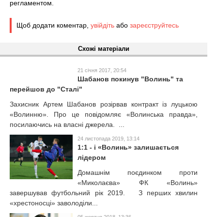
регламентом.
Щоб додати коментар,
увійдіть
або
зареєструйтесь
Схожі матеріали
21 січня 2017, 20:54
Шабанов покинув "Волинь" та
перейшов до "Сталі"
Захисник Артем Шабанов розірвав контракт із луцькою
«Волинню». Про це повідомляє «Волинська правда»,
посилаючись на власні джерела. ...
24 листопада 2019, 13:14
1:1 - і «Волинь» залишається
лідером
Домашнім поєдинком проти
«Миколаєва» ФК «Волинь»
завершував футбольний рік 2019. З перших хвилин
«хрестоносці» заволоділи...