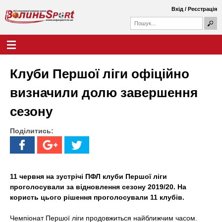
Перейти
Вхід
/
Реєстрація
до
П
основного
П
о
о
вмісту
ш
Г
В
у
ш
о
к
у
л
о
к
о
Клуби Першої ліги офіційно
о
в
л
в
н
визначили долю завершення
а
е
и
ф
м
сезону
о
е
н
р
н
м
Поділитись:
ю
ь
а
S
p
11 червня на зустрічі ПФЛ клуби Першої ліги
проголосували за відновлення сезону 2019/20. На
o
користь цього рішення проголосували 11 клубів.
r
Чемпіонат Першої ліги продовжиться найближчим часом.