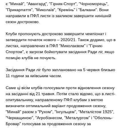
є
"Минай", "Авангард", "Гірник-Спорт", "Чорноморець",
"Прикарпаття", "Миколаїв", "Кремінь"
і
"Балкани"
. Вони
направили в ПФЛ листи із закликом завершити нинішній
сезон достроково.
Клуби пропонують достроково завершити чемпіонат і
затвердити початок нового – 2020/21. Також додамо, що в
листах, направлених в ПФЛ "Миколаєвом" і "Гірник-
Спортом", є загрози бойкотувати засідання Ради ліг, якщо
позицію клубів не почують.
Засідання Ради ліг було заплановано на 5 червня близько
11 години за київським часом.
Саме ці вісім клубів голосували проти відновлення сезону
на засіданні від 21 травня. Потім стало відомо, що в листі-
опитувальнику, направленому ПФЛ клубам з метою
визначити оптимальний варіант продовження сезону,
"Минай" разом з "Рухом", "Інгульцем", "Металістом 1925",
"Черкащиною", "Агробізнесом, "Металургом" і "Оболонь-
Бровар" голосував за продовження сезону за