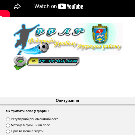
Опитування
Як тримати себе у формі?
В
Регулярний різноманітний секс
а
Мотику в руки - й на поле
р
Просто менше жерти
і