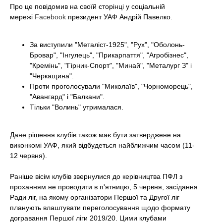
t
Про це повідомив на своїй сторінці у соціальній
мережі
Facebook
президент УАФ Андрій Павелко.
За
виступили "Металіст-1925", "Рух", "Оболонь-
Бровар", "Інгулець", "Прикарпаття", "Агробізнес",
"Кремінь", "Гірник-Спорт", "Минай", "Металург З" і
"Черкащина".
Проти
проголосували "Миколаїв", "Чорноморець",
"Авангард" і "Балкани".
Тільки "Волинь"
утрималася
.
Дане рішення клубів також має бути затверджене на
виконкомі УАФ, який відбудеться найближчим часом (11-
12 червня).
Раніше вісім клубів звернулися до керівництва ПФЛ з
проханням не проводити в п'ятницю, 5 червня, засідання
Ради ліг, на якому організатори Першої та Другої ліг
планують влаштувати переголосування щодо формату
догравання Першої ліги 2019/20. Цими клубами