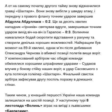
А от на самому початку другого тайму знову відзначилися
гравці «Шахтаря». Вони знову вибігли у швидку атаку, і
передачу з правого флангу точним ударом завершив
Абдулла Абдуллаєв – 0:2
. Ще за десять хвилин
нападник «гірників» святкував вдруге, завершивши точним
ударом вихід віч-на-віч із Гарапою –
0:3
. Волиняни
намагалися бодай скоротити відставання у рахунку та
створили декілька хороших можливостей. Найкращим був
момент на 89-й хвилині, однак м’яч після добивання
Олександра Чернова із вбивчої позиції полетів вище воріт.
У компенсований арбітром час обидві команди
обмінялися хорошими штрафними ударами – Судаков
влучив у бокову стійку наших воріт, а удар Сасовського з
кута потягнув голкіпер «Шахтаря». Фінальний свисток
арбітра зафіксував другу поспіль поразку в домашніх
стінах.
Таким чином, у юнацькій першості України наша команда
залишилася на шостій позиції. У наступному турі
8
листопада
«Волинь»
зіграє на виїзді з львівськими
«Карпатами»
.