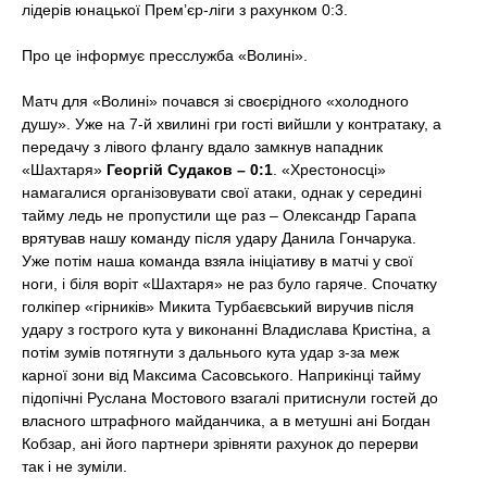
лідерів юнацької Прем’єр-ліги з рахунком 0:3.
t
Про це інформує пресслужба «Волині».
Матч для «Волині» почався зі своєрідного «холодного
душу». Уже на 7-й хвилині гри гості вийшли у контратаку, а
передачу з лівого флангу вдало замкнув нападник
«Шахтаря»
Георгій Судаков – 0:1
. «Хрестоносці»
намагалися організовувати свої атаки, однак у середині
тайму ледь не пропустили ще раз – Олександр Гарапа
врятував нашу команду після удару Данила Гончарука.
Уже потім наша команда взяла ініціативу в матчі у свої
ноги, і біля воріт «Шахтаря» не раз було гаряче. Спочатку
голкіпер «гірників» Микита Турбаєвський виручив після
удару з гострого кута у виконанні Владислава Кристіна, а
потім зумів потягнути з дальнього кута удар з-за меж
карної зони від Максима Сасовського. Наприкінці тайму
підопічні Руслана Мостового взагалі притиснули гостей до
власного штрафного майданчика, а в метушні ані Богдан
Кобзар, ані його партнери зрівняти рахунок до перерви
так і не зуміли.