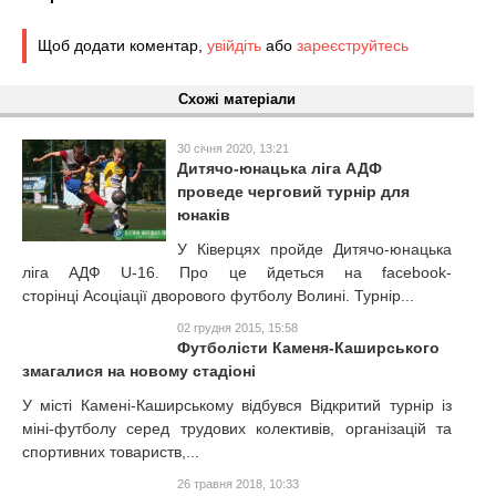
Щоб додати коментар,
увійдіть
або
зареєструйтесь
Схожі матеріали
30 січня 2020, 13:21
Дитячо-юнацька ліга АДФ
проведе черговий турнір для
юнаків
У Ківерцях пройде Дитячо-юнацька
ліга АДФ U-16. Про це йдеться на facebook-
сторінці Асоціації дворового футболу Волині. Турнір...
02 грудня 2015, 15:58
Футболісти Каменя-Каширського
змагалися на новому стадіоні
У місті Камені-Каширському відбувся Відкритий турнір із
міні-футболу серед трудових колективів, організацій та
спортивних товариств,...
26 травня 2018, 10:33