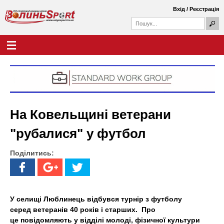
Перейти
Вхід
/
Реєстрація
до
П
основного
П
о
о
вмісту
ш
Г
В
у
ш
о
к
у
л
о
к
о
о
в
л
в
н
а
е
и
ф
м
На Ковельщині ветерани
о
е
н
р
н
"рубалися" у футбол
м
ю
ь
а
Поділитись:
S
p
o
У селищі Люблинець відбувся турнір з футболу
серед ветеранів 40 років і старших. Про
r
це повідомляють у відділі молоді, фізичної культури