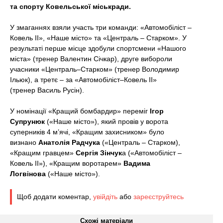
t
та спорту Ковельської міськради.
У змаганнях взяли участь три команди: «Автомобіліст –
Ковель ІІ», «Наше місто» та «Централь – Старком». У
результаті перше місце здобули спортсмени «Нашого
міста» (тренер Валентин Січкар), друге вибороли
учасники «Централь–Старком» (тренер Володимир
Ільюк), а третє – за «Автомобіліст–Ковель ІІ»
(тренер Василь Русін).
У номінації «Кращий бомбардир» переміг
Ігор
Супрунюк
(«Наше місто»), який провів у ворота
суперників 4 м’ячі, «Кращим захисником» було
визнано
Анатолія Радчука
(«Централь – Старком),
«Кращим гравцем»
Сергія Зінчук
а («Автомобіліст –
Ковель ІІ»), «Кращим воротарем»
Вадима
Логвінова
(«Наше місто»).
Щоб додати коментар,
увійдіть
або
зареєструйтесь
Схожі матеріали