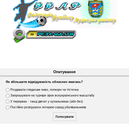
Опитування
Як збільшити відвідуваність обласних змагань?
В
Роздавати глядачам пиво, попкорн чи тістечка
а
Запрошувати на турніри зірок всеукраїнського масштабу
р
У перервах - танці дівчат у купальниках (або без)
і
Постійно розігрувати лотерею серед уболівальників
а
н
т
и