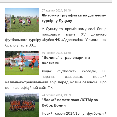
07 жовтня 2014, 10:49
Житомир тріумфував на дитячому
турнірі у Луцьку
У Луцьку та приміському селі Лище
проходили матчі XV дитячого
футбольного турніру «Кубок ФК «Адреналін». У змаганнях
брало участь 30...
30 червня 2018, 13:30
"Волинь" зіграє спаринг з
поляками
Луцькі футболісти сьогодні, 30
червня, завершать перший
навчально-тренувальний збір перед новим сезоном. Про
це пише офіційний сайт ФК...
24 серпня 2014, 19:39
"Ласка" помстилася ЛСТМу за
Кубок Волині
Новий сезон-2014/15 у футбольній