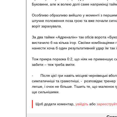
Буковини, але ж волею долі саме наприкінці таймі
o
Особливо образливо вийшло у моменті з першим 
r
штучне положення поза грою та вже почали сигнал
воріт зарахувала.
t
За два тайми «Адреналін» так обсів ворота «Буко
вистачило б на кілька ігор. Своїми комбінаціями 
нанести хоча б один результативний удар їм так і
Тож прикра поразка 0:2, що ніяк не применшує сил
забити – теж треба вміти.
- Після цієї гри навіть місцеві чернівецькі вбо
симпатичніші та грамотніші, - розповідає трене
легше, і очок не більше. Тішить те, що малюнок
ще сильнішими.
Щоб додати коментар,
увійдіть
або
зареєструй