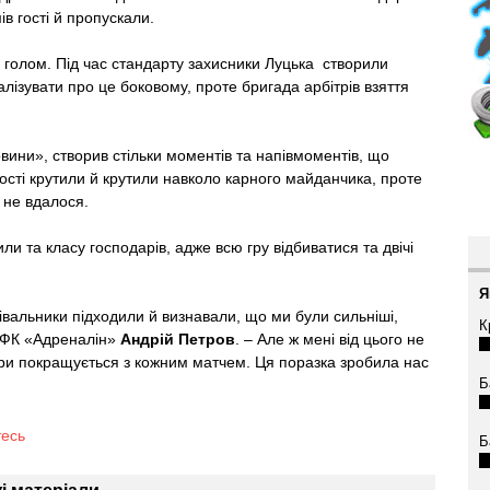
в гості й пропускали.
голом. Під час стандарту захисники Луцька створили
ізувати про це боковому, проте бригада арбітрів взяття
вини», створив стільки моментів та напівмоментів, що
гості крутили й крутили навколо карного майданчика, проте
 не вдалося.
и та класу господарів, адже всю гру відбиватися та двічі
Я
лівальники підходили й визнавали, що ми були сильніші,
К
р ФК «Адреналін»
Андрій Петров
. – Але ж мені від цього не
 гри покращується з кожним матчем. Ця поразка зробила нас
Б
тесь
Б