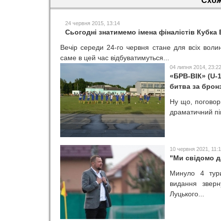
Схож
24 червня 2015, 13:14
Сьогодні знатимемо імена фіналістів Кубка 
Вечір середи 24-го червня стане для всіх воли
саме в цей час відбуватимуться...
04 липня 2014, 23:2
«БРВ-ВІК» (U-1
битва за брон
Ну що, поговор
драматичний пі
10 червня 2021, 11:
"Ми свідомо д
Минуло 4 тури
видання звер
Луцького...