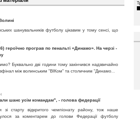
і матеріали
Т
Волині
нських шанувальників футболу цікавим у тому сенсі, що
2
6) героїчно програв по пенальті «Динамо». На черзі -
зу
имо? Буквально дві години тому закінчився надзвичайно
вфінал між волинським "ВІКом" та столичним "Динамо...
14
али шанс усім командам", - голова федерації
 зі старту відкритого чемпіонату району, тож наше
нулося за коментарем до голови Федерації футболу