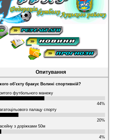
Опитування
кого об'єкту бракує Волині спортивній?
ритого футбольного манежу
44%
агатоцільового палацу спорту
20%
асейну з доріжками 50м
4%