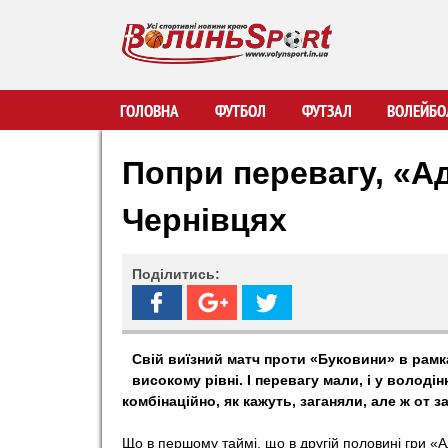
В
ГОЛОВНА
ФУТБОЛ
ФУТЗАЛ
ВОЛЕЙБО
о
Попри перевагу, «А
л
Чернівцях
и
Поділитись:
н
ь
Свій виїзний матч проти «Буковини» в рамк
високому рівні. І перевагу мали, і у володі
S
комбінаційно, як кажуть, заганяли, але ж от з
p
Що в першому таймі, що в другій половині гри «