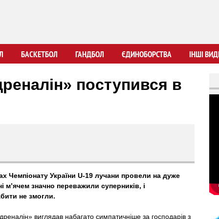
Перейти
до
основного
вмісту
Л
БАСКЕТБОЛ
ГАНДБОЛ
ЄДИНОБОРСТВА
ІНШІ ВИД
дреналін» поступився в
ах Чемпіонату України
U
-19
лучани провели на дуже
нні м’ячем значно переважили суперників, і
абити не змогли.
Адреналін» виглядав набагато симпатичніше за господарів з