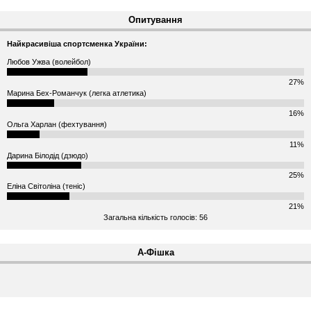
Опитування
Найкрасивіша спортсменка України:
Любов Ужва (волейбол)
27%
Марина Бех-Романчук (легка атлетика)
16%
Ольга Харлан (фехтування)
11%
Дарина Білодід (дзюдо)
25%
Еліна Світоліна (теніс)
21%
Загальна кількість голосів: 56
А-Фішка