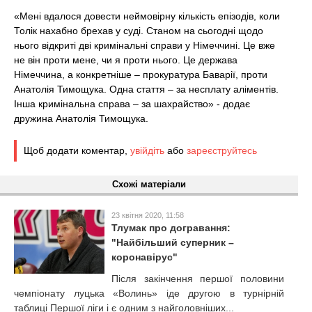
«Мені вдалося довести неймовірну кількість епізодів, коли
Толік нахабно брехав у суді. Станом на сьогодні щодо
нього відкриті дві кримінальні справи у Німеччині. Це вже
не він проти мене, чи я проти нього. Це держава
Німеччина, а конкретніше – прокуратура Баварії, проти
Анатолія Тимощука. Одна стаття – за несплату аліментів.
Інша кримінальна справа – за шахрайство» - додає
дружина Анатолія Тимощука.
Щоб додати коментар,
увійдіть
або
зареєструйтесь
Схожі матеріали
23 квітня 2020, 11:58
Тлумак про догравання:
"Найбільший суперник –
коронавірус"
Після закінчення першої половини
чемпіонату луцька «Волинь» іде другою в турнірній
таблиці Першої ліги і є одним з найголовніших...