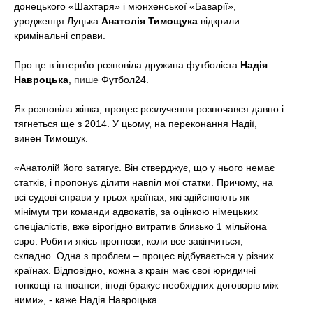
донецького «Шахтаря» і мюнхенської «Баварії»,
t
уродженця Луцька
Анатолія Тимощука
відкрили
кримінальні справи.
Про це в інтерв’ю розповіла дружина футболіста
Надія
Навроцька
,
пише
Футбол24.
Як розповіла жінка, процес розлучення розпочався давно і
тягнеться ще з 2014. У цьому, на переконання Надії,
винен Тимощук.
«Анатолій його затягує. Він стверджує, що у нього немає
статків, і пропонує ділити навпіл мої статки. Причому, на
всі судові справи у трьох країнах, які здійснюють як
мінімум три команди адвокатів, за оцінкою німецьких
спеціалістів, вже вірогідно витратив близько 1 мільйона
євро. Робити якісь прогнози, коли все закінчиться, –
складно. Одна з проблем – процес відбувається у різних
країнах. Відповідно, кожна з країн має свої юридичні
тонкощі та нюанси, іноді бракує необхідних договорів між
ними», - каже Надія Навроцька.