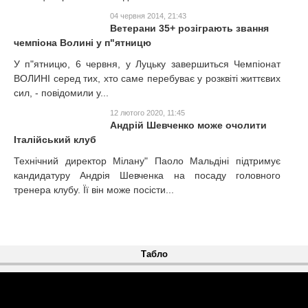
04 червня 2014, 21:43
Ветерани 35+ розіграють звання
чемпіона Волині у п"ятницю
У п"ятницю, 6 червня, у Луцьку завершиться Чемпіонат
ВОЛИНІ серед тих, хто саме перебуває у розквіті життєвих
сил, - повідомили у...
12 лютого 2020, 11:45
Андрій Шевченко може очолити
Італійський клуб
Технічний директор Мілану" Паоло Мальдіні підтримує
кандидатуру Андрія Шевченка на посаду головного
тренера клубу. Її він може посісти...
Табло