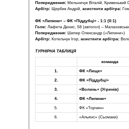
Попередження:
Мельничук Віталій, Кривенький 
Арбітр:
Щербик Андрій,
асистенти арбітра:
Гом
ФК «Липини» – ФК «Піддубці» - 1:1 (0:1)
Голи:
Лафета Денис, 58 (автогол) – Малаховськ
Попередження:
Шипер Олександр («Липини»)
Арбітр:
Котельчук Ігор,
асистенти арбітра:
Воло
ТУРНІРНА ТАБЛИЦЯ
команда
1.
ФК «Лище»
2.
ФК «Піддубці»
3.
«Волинь» (Угринів)
4.
ФК «Липини»
5.
ФК «Торчин»
6.
«Альянс» (Сьомаки)