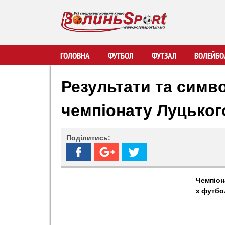
В
ГОЛОВНА
ФУТБОЛ
ФУТЗАЛ
ВОЛЕЙБО
о
Результати та симво
л
чемпіонату Луцьког
и
Поділитись:
н
ь
Чемпіон
з футбо
S
p