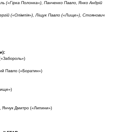
ль («Гірка Полонка»), Панченко Павло, Янко Андрій
ергій («Олімпія»), Ліщук Павло («Лище»), Стоянович
и):
 («Забороль»)
ий Павло («Боратин»)
Лище»)
й, Янчук Дмитро («Липини»)