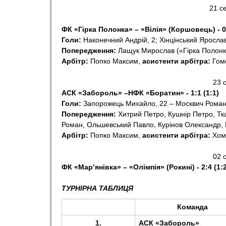
21 с
o
ФК «Гірка Полонка» – «Вілія» (Коршовець) - 0:
r
Голи:
Наконечний Андрій, 2; Хінцінський Ярослав
Попередження:
Лащук Мирослав («Гірка Полонк
Арбітр:
Попко Максим,
асистенти арбітра:
Гомо
t
23 
АСК «Забороль» –
НФК «Боратин» - 1:1 (1:1)
Голи:
Запорожець Михайло, 22 – Москвич Роман
Попередження:
Хитрий Петро, Кушнір Петро, Тк
Роман, Ольшевський Павло, Курінов Олександр,
Арбітр:
Попко Максим,
асистенти арбітра:
Хоми
02 
ФК «Мар’янівка» – «Олімпія» (Рокині) - 2:4 (1:
ТУРНІРНА ТАБЛИЦЯ
Команда
1.
АСК «Забороль»