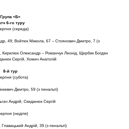
Група «Б»
тч 6-го туру
серпня (середа)
др, 49; Войтюк Микола, 67 – Стоянович Дмитро, 7 (з
, Кирилюк Олександр – Романчук Леонід, Щербик Богдан
анюк Сергій, Хомич Анатолій
8-й тур
серпня (субота)
інкевич Дмитро, 59 (з пенальті)
гач Андрій, Скиданюк Сергій
серпня (неділя)
 Главацький Андрій, 39 (з пенальті)