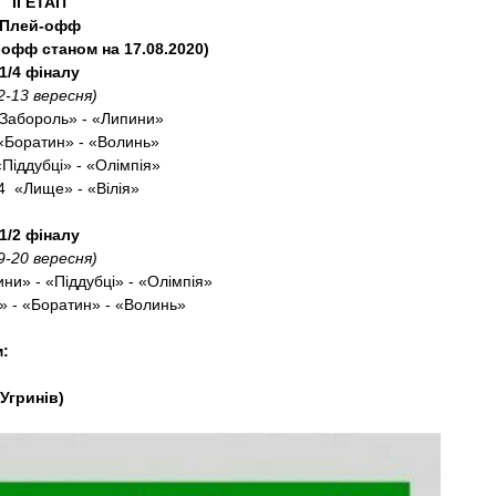
II
ЕТАП
Плей-офф
-офф станом на 17.08.2020)
1/4 фіналу
2-13 вересня)
Забороль» - «Липини»
Боратин» - «Волинь»
іддубці» - «Олімпія»
 «Лище» - «Вілія»
1/2 фіналу
9-20 вересня)
ни» - «Піддубці» - «Олімпія»
» - «Боратин» - «Волинь»
м:
Угринів)