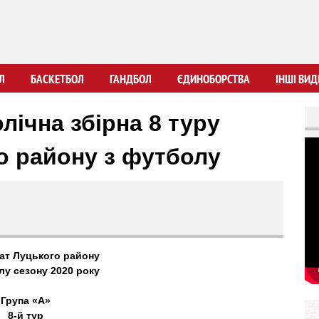
Перейти
до
основного
вмісту
Л
БАСКЕТБОЛ
ГАНДБОЛ
ЄДИНОБОРСТВА
ІНШІ ВИД
лічна збірна 8 туру
о району з футболу
ат Луцького району
лу сезону 2020 року
Група «А»
8-й тур