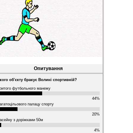
Опитування
кого об'єкту бракує Волині спортивній?
ритого футбольного манежу
44%
агатоцільового палацу спорту
20%
асейну з доріжками 50м
4%