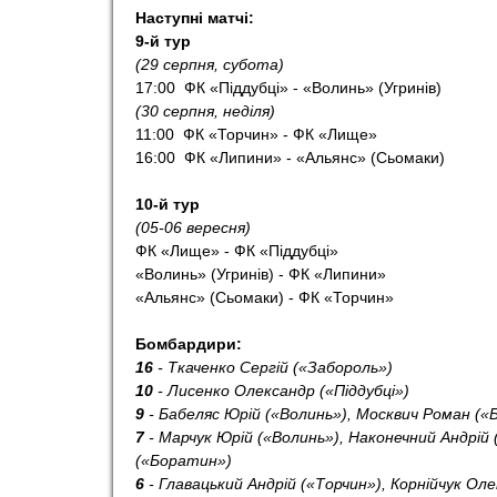
Наступні матчі:
9-й тур
(29 серпня, субота)
17:00 ФК «Піддубці» - «Волинь» (Угринів)
(30 серпня, неділя)
11:00 ФК «Торчин» - ФК «Лище»
16:00 ФК «Липини» - «Альянс» (Сьомаки)
10-й тур
(05-06 вересня)
ФК «Лище» - ФК «Піддубці»
«Волинь» (Угринів) - ФК «Липини»
«Альянс» (Сьомаки) - ФК «Торчин»
Бомбардири:
16
- Ткаченко Сергій («Забороль»)
10
- Лисенко Олександр («Піддубці»)
9
- Бабеляс Юрій («Волинь»), Москвич Роман (
7
- Марчук Юрій («Волинь»), Наконечний Андрій 
(«Боратин»)
6
- Главацький Андрій («Торчин»), Корнійчук Оле