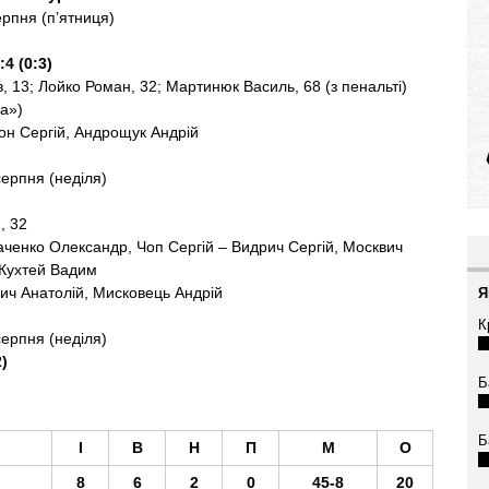
ерпня (п’ятниця)
4 (0:3)
, 13; Лойко Роман, 32; Мартинюк Василь, 68 (з пенальті)
а»)
н Сергій, Андрощук Андрій
серпня (неділя)
, 32
аченко Олександр, Чоп Сергій – Видрич Сергій, Москвич
 Кухтей Вадим
ч Анатолій, Мисковець Андрій
Я
К
серпня (неділя)
2)
Б
Б
І
В
Н
П
М
О
8
6
2
0
45-8
20