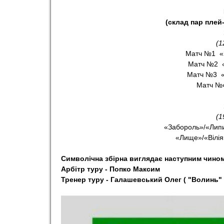
(склад пар плей
(1
Матч №1 «
Матч №2 «
Матч №3 «П
Матч №4
(1
«Забороль»/«Липи
«Лище»/«Вілія
Символічна збірна виглядає наступним чино
Арбітр туру - Попко Максим
Тренер туру - Галашевський Олег ( "Волинь" 