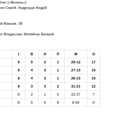
Олег («Волинь»)
он Сергій, Андрощук Андрій
ий Максим, 38
х Владислав, Матвійчук Валерій
І
В
Н
П
М
О
8
5
2
1
28-12
17
8
4
3
1
27-13
15
8
4
3
1
26-13
15
8
3
3
2
31-21
12
8
2
1
5
22-27
7
8
0
0
8
8-56
0