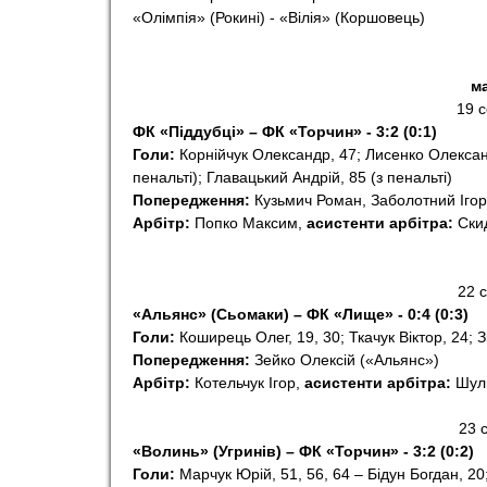
«Олімпія» (Рокині) - «Вілія» (Коршовець)
ма
19 
ФК «Піддубці» – ФК «Торчин» - 3:2 (0:1)
Голи:
Корнійчук Олександр, 47; Лисенко Олексан
пенальті); Главацький Андрій, 85 (з пенальті)
Попередження:
Кузьмич Роман, Заболотний Ігор
Арбітр:
Попко Максим,
асистенти арбітра:
Скид
22 
«Альянс» (Сьомаки) – ФК «Лище» - 0:4 (0:3)
Голи:
Коширець Олег, 19, 30; Ткачук Віктор, 24; З
Попередження:
Зейко Олексій («Альянс»)
Арбітр:
Котельчук Ігор,
асистенти арбітра:
Шуль
23 
«Волинь» (Угринів) – ФК «Торчин» - 3:2 (0:2)
Голи:
Марчук Юрій, 51, 56, 64 – Бідун Богдан, 20;