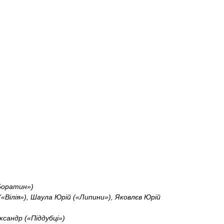
«Боратин»)
(«Вілія»), Шаула Юрій («Липини»), Яковлєв Юрій
ксандр («Піддубці»)