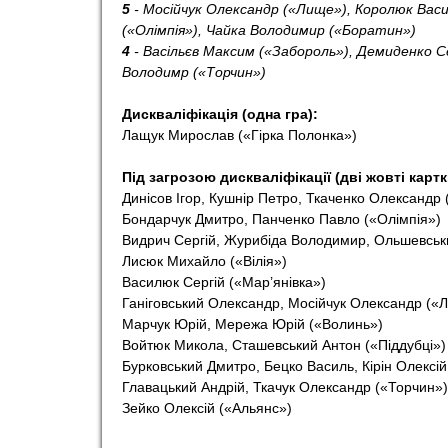
5
- Мосійчук Олександр («Лище»), Королюк Васи
(«Олімпія»), Чайка Володимир («Боратин»)
4
- Васільєв Максим («Забороль»), Демиденко С
Володимр («Торчин»)
Дискваліфікація (одна гра):
Лащук Мирослав («Гірка Полонка»)
Під загрозою дискваліфікації (дві жовті картк
Динісов Ігор, Кушнір Петро, Ткаченко Олександр
Бондарчук Дмитро, Панченко Павло («Олімпія»)
Видрич Сергій, Журибіда Володимир, Ольшевськ
Лисюк Михайло («Вілія»)
Василюк Сергій («Мар’янівка»)
Ганіговський Олександр, Мосійчук Олександр («
Марчук Юрій, Мережа Юрій («Волинь»)
Войтюк Микола, Сташевський Антон («Піддубці»)
Бурковський Дмитро, Бецко Василь, Кірін Олексі
Главацький Андрій, Ткачук Олександр («Торчин»)
Зейко Олексій («Альянс»)