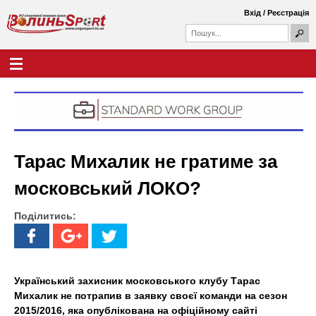
Перейти
Вхід
/
Реєстрація
до
П
основного
П
о
о
вмісту
ш
Г
В
у
ш
о
к
у
л
о
к
о
о
в
л
в
н
а
е
и
ф
м
Тарас Михалик не гратиме за
о
е
н
р
н
московський ЛОКО?
м
ю
ь
а
Поділитись:
S
p
o
Український захисник московського клубу Тарас
Михалик не потрапив в заявку своєї команди на сезон
r
2015/2016, яка опублікована на офіційному сайті