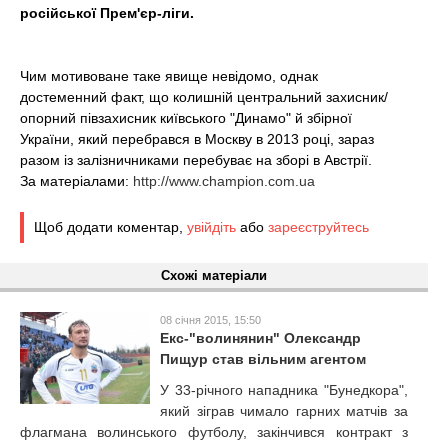
t
російської Прем'єр-ліги.
Чим мотивоване таке явище невідомо, однак
достеменний факт, що колишній центральний захисник/
опорний півзахисник київського "Динамо" й збірної
України, який перебрався в Москву в 2013 році, зараз
разом із залізничниками перебуває на зборі в Австрії.
За матеріалами:
http://www.champion.com.ua
Щоб додати коментар,
увійдіть
або
зареєструйтесь
Схожі матеріали
08 січня 2015, 15:50
Екс-"волинянин" Олександр
Пищур став вільним агентом
У 33-річного нападника "Бунедкора",
який зіграв чимало гарних матчів за
флагмана волинського футболу, закінчився контракт з