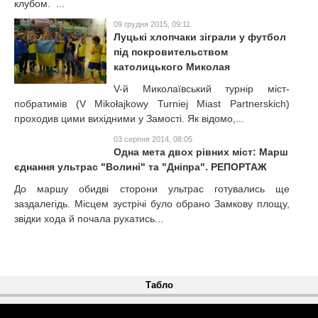
клубом. ...
09 грудня 2015, 09:11
Луцькі хлопчаки зіграли у футбол
під покровительством
католицького Миколая
V-й Миколаївський турнір міст-
побратимів (V Mikołajkowy Turniej Miast Partnerskich)
проходив цими вихідними у Замості. Як відомо,...
03 серпня 2014, 08:05
Одна мета двох рівних міст: Марш
єднання ультрас "Волині" та "Дніпра". РЕПОРТАЖ
До маршу обидві сторони ультрас готувались ще
заздалегідь. Місцем зустрічі було обрано Замкову площу,
звідки хода й почала рухатись...
Табло