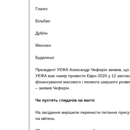
Глазго
Більбао
Дублін
Мюнхен
Будапешт.
Президент УЄФА Александр Чеферін заявив, що 
УЄФА має намір провести Євро-2020 у 12 заплан
фінансування масового і якомога ширшого розви
– заявив Чеферін.
Чи пустять глядачів на матчі
На засідання вирішили перенести питання присут
на квітень.