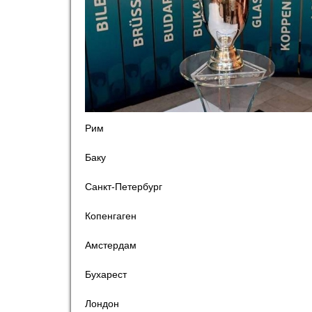
o
r
t
Рим
Баку
Санкт-Петербург
Копенгаген
Амстердам
Бухарест
Лондон