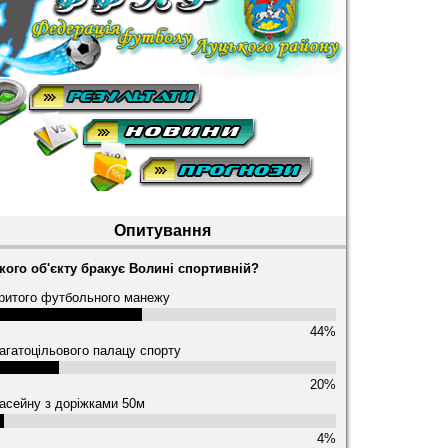
Опитування
кого об'єкту бракує Волині спортивній?
ритого футбольного манежу
44%
агатоцільового палацу спорту
20%
асейну з доріжками 50м
4%