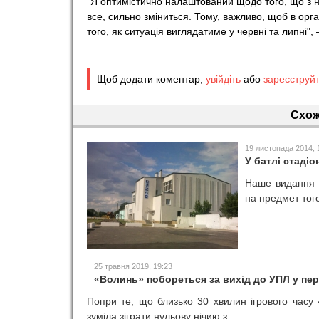
"Я оптимістично налаштований щодо того, що з н
все, сильно зміниться. Тому, важливо, щоб в орга
того, як ситуація виглядатиме у червні та липні",
Щоб додати коментар,
увійдіть
або
зареєструй
Схож
19 листопада 2014, 
У батлі стаді
Наше видання 
на предмет того
25 травня 2019, 19:23
«Волинь» побореться за вихід до УПЛ у пер
Попри те, що близько 30 хвилин ігрового часу
зуміла зіграти нульову нічию з...