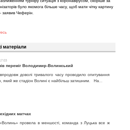
аближенням турніру ситуація з коронавірусом, скоріше за
нізаторів було якомога більше часу, щоб мати чітку картину
 – заявив Чеферін.
тесь
і матеріали
17:03
онів переміг Володимир-Волинський
впродовж доволі тривалого часу проводило опитування
, який же стадіон Волині є найбільш затишним. На...
ехідних матчах
 «Волинь» провела в меншості, команда з Луцька все ж