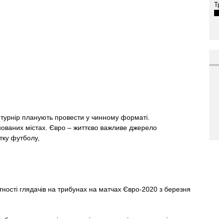
Т
турнір планують провести у чинному форматі.
ованих містах. Євро – життєво важливе джерело
тку футболу,
ності глядачів на трибунах на матчах Євро-2020 з березня