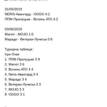
t
31/05/2019
NERIS-Авангард - OGGO 4:2
ППМ-Прилуцьке - Волинь АТО 4:2
03/06/2019
Магніт - MOJO 1:0
Марадо - Ветеран-Лучеськ 0:6
Турнірна таблиця:
Ігри Очки
1. ППМ-Прилуцьке 3 9
2. Магніт 3 6
3. Волинь АТО 3 4
4. Neris-Авангард 3 4
5. Марадо 3 4
6. Ветеран-Лучеськ 3 3
7. MOJO 3 3
8. OGGO 3 1