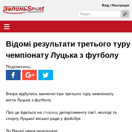
Перейти
Вхід
/
Реєстрація
до
П
основного
П
о
о
вмісту
ш
Г
В
у
ш
о
к
у
л
о
к
о
Відомі результати третього туру
о
в
л
в
н
чемпіонату Луцька з футболу
а
е
и
ф
м
о
Поділитись:
е
н
р
н
м
ю
ь
а
S
Вчора відбулись заключні ігри третього туру чемпіонату
міста Луцька з футболу.
p
Про це йдеться на
сторінці
департаменту сім’ї, молоді та
o
спорту Луцької міської ради у фейсбук.
r
До Вашої уваги результати: