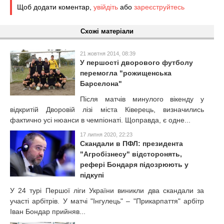
Щоб додати коментар,
увійдіть
або
зареєструйтесь
Схожі матеріали
21 жовтня 2014, 08:39
У першості дворового футболу
перемогла "рожищенська
Барселона"
Після матчів минулого вікенду у
відкритій Дворовій лізі міста Ківерець, визначились
фактично усі нюанси в чемпіонаті. Щоправда, є одне...
17 липня 2020, 22:23
Скандали в ПФЛ: президента
"Агробізнесу" відсторонять,
рефері Бондаря підозрюють у
підкупі
У 24 турі Першої ліги України виникли два скандали за
участі арбітрів. У матчі "Інгулець" – "Прикарпаття" арбітр
Іван Бондар прийняв...