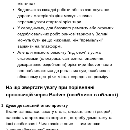
містечках.
Водночас за складні роботи або за застосування
дорогих матеріалів ціни можуть значно
перевищувати стартові орієнтири.
У середньому, для базового ремонту або окремих
оздоблювальних робіт, ринкові тарифи у Волині
можуть бути дещо нижчими, ніж “преміальні”
варіанти на платформі.
Але для якісного ремонту “під ключ” з усіма
системами (електрика, сантехніка, опалення,
декоративне оздоблення) орієнтири Budver часто
вже наближаються до реальних сум, особливо в
обласному центрі чи містах середнього розміру.
На що звертати увагу при порівнянні
пропозицій через Budver (особливо в області)
Дуже детальний опис проекту
Вкажи всі нюанси: висоту стель, кількість вікон і дверей,
наявність старих шарів покриття, потребу демонтажу та
інші особливості. Чим точніше опис — тим менше
“непередбачуваних” витрат.