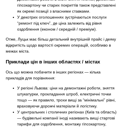
гіпсокартону чи старих покриттів також представлені
як окремі позиції з власними ставками.
У декотрих оголошеннях зустрічаються послуги
“ремонт під ключ”, де ціна залежить від рівня
оздоблення (економ / середній / преміум).
Отже, Луцьк має більш детальний внутрішній прайс і деяку
відкритість щодо вартості окремих операцій, особливо в
межах міста.
Приклади цін в інших областях / містах
Ось що можна побачити в інших регіонах — кілька
прикладів для порівняння:
У регіоні Львова: ціни на демонтажні роботи, зняття
штукатурки, прокладання штроб, електричні точки
тощо — як правило, трохи вищі за “мінімальні” рівні,
враховуючи дорожчі матеріали й логістику.
У центральних і столичних регіонах (Київ та область)
— будівельні компанії іноді називають вищі стартові
тарифи для оздоблення, монтажу гіпсокартону,