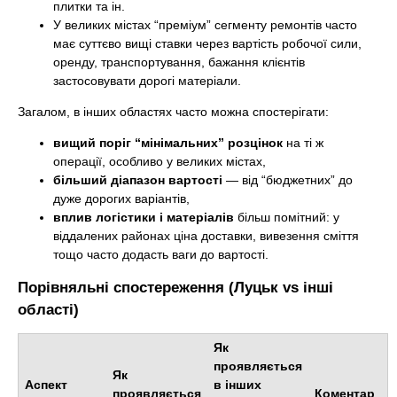
плитки та ін.
У великих містах “преміум” сегменту ремонтів часто
має суттєво вищі ставки через вартість робочої сили,
оренду, транспортування, бажання клієнтів
застосовувати дорогі матеріали.
Загалом, в інших областях часто можна спостерігати:
вищий поріг “мінімальних” розцінок
на ті ж
операції, особливо у великих містах,
більший діапазон вартості
— від “бюджетних” до
дуже дорогих варіантів,
вплив логістики і матеріалів
більш помітний: у
віддалених районах ціна доставки, вивезення сміття
тощо часто додасть ваги до вартості.
Порівняльні спостереження (Луцьк vs інші
області)
Як
проявляється
Як
Аспект
в інших
проявляється
Коментар