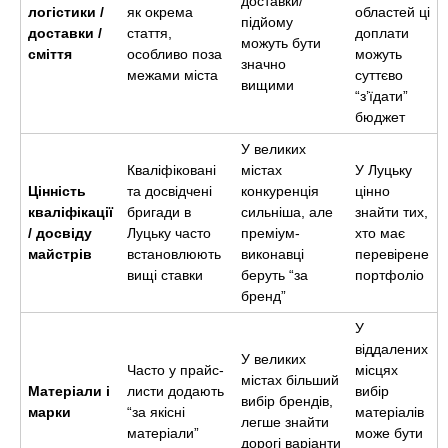
доставки/
логістики /
як окрема
областей ці
підйому
доставки /
стаття,
доплати
можуть бути
сміття
особливо поза
можуть
значно
межами міста
суттєво
вищими
“з’їдати”
бюджет
У великих
Кваліфіковані
містах
У Луцьку
Цінність
та досвідчені
конкуренція
цінно
кваліфікації
бригади в
сильніша, але
знайти тих,
/ досвіду
Луцьку часто
преміум-
хто має
майстрів
встановлюють
виконавці
перевірене
вищі ставки
беруть “за
портфоліо
бренд”
У
віддалених
У великих
Часто у прайс-
місцях
містах більший
Матеріали і
листи додають
вибір
вибір брендів,
марки
“за якісні
матеріалів
легше знайти
матеріали”
може бути
дорогі варіанти