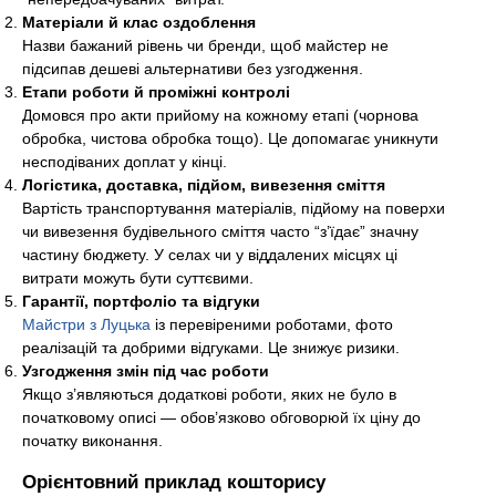
Матеріали й клас оздоблення
Назви бажаний рівень чи бренди, щоб майстер не
підсипав дешеві альтернативи без узгодження.
Етапи роботи й проміжні контролі
Домовся про акти прийому на кожному етапі (чорнова
обробка, чистова обробка тощо). Це допомагає уникнути
несподіваних доплат у кінці.
Логістика, доставка, підйом, вивезення сміття
Вартість транспортування матеріалів, підйому на поверхи
чи вивезення будівельного сміття часто “з’їдає” значну
частину бюджету. У селах чи у віддалених місцях ці
витрати можуть бути суттєвими.
Гарантії, портфоліо та відгуки
Майстри з Луцька
із перевіреними роботами, фото
реалізацій та добрими відгуками. Це знижує ризики.
Узгодження змін під час роботи
Якщо з’являються додаткові роботи, яких не було в
початковому описі — обов’язково обговорюй їх ціну до
початку виконання.
Орієнтовний приклад кошторису