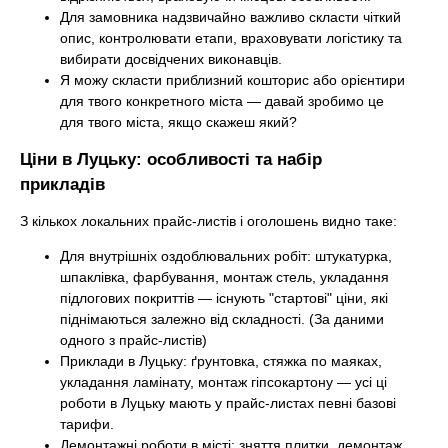
Для замовника надзвичайно важливо скласти чіткий
опис, контролювати етапи, враховувати логістику та
вибирати досвідчених виконавців.
Я можу скласти приблизний кошторис або орієнтири
для твого конкретного міста — давай зробимо це
для твого міста, якщо скажеш який?
Ціни в Луцьку: особливості та набір
прикладів
З кількох локальних прайс-листів і оголошень видно таке:
Для внутрішніх оздоблювальних робіт: штукатурка,
шпаклівка, фарбування, монтаж стель, укладання
підлогових покриттів — існують "стартові" ціни, які
піднімаються залежно від складності. (За даними
одного з прайс-листів)
Приклади в Луцьку: ґрунтовка, стяжка по маяках,
укладання ламінату, монтаж гіпсокартону — усі ці
роботи в Луцьку мають у прайс-листах певні базові
тарифи.
Демонтажні роботи в місті: зняття плитки, демонтаж