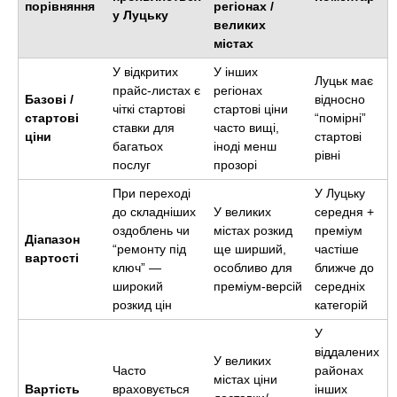
порівняння
регіонах /
у Луцьку
великих
містах
У відкритих
У інших
Луцьк має
прайс-листах є
регіонах
Базові /
відносно
чіткі стартові
стартові ціни
стартові
“помірні”
ставки для
часто вищі,
ціни
стартові
багатьох
іноді менш
рівні
послуг
прозорі
При переході
У Луцьку
до складніших
У великих
середня +
оздоблень чи
містах розкид
преміум
Діапазон
“ремонту під
ще ширший,
частіше
вартості
ключ” —
особливо для
ближче до
широкий
преміум-версій
середніх
розкид цін
категорій
У
віддалених
У великих
Часто
районах
містах ціни
Вартість
враховується
інших