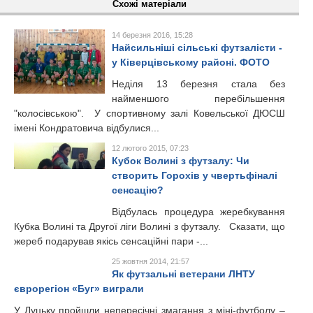
Схожі матеріали
14 березня 2016, 15:28
Найсильніші сільські футзалісти -
у Ківерцівському районі. ФОТО
Неділя 13 березня стала без
найменшого перебільшення
"колосівською". У спортивному залі Ковельської ДЮСШ
імені Кондратовича відбулися...
12 лютого 2015, 07:23
Кубок Волині з футзалу: Чи
створить Горохів у чвертьфіналі
сенсацію?
Відбулась процедура жеребкування
Кубка Волині та Другої ліги Волині з футзалу. Сказати, що
жереб подарував якісь сенсаційні пари -...
25 жовтня 2014, 21:57
Як футзальні ветерани ЛНТУ
єврорегіон «Буг» виграли
У Луцьку пройшли непересічні змагання з міні-футболу –