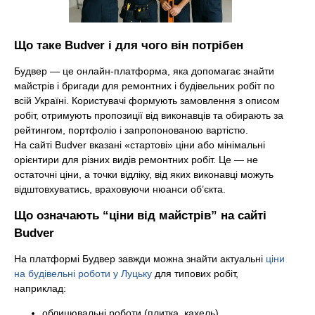
t
Що таке Budver і для чого він потрібен
Будвер — це онлайн-платформа, яка допомагає знайти
майстрів і бригади для ремонтних і будівельних робіт по
всій Україні. Користувачі формують замовлення з описом
робіт, отримують пропозиції від виконавців та обирають за
рейтингом, портфоліо і запропонованою вартістю.
На сайті Budver вказані «стартові» ціни або мінімальні
орієнтири для різних видів ремонтних робіт. Це — не
остаточні ціни, а точки відліку, від яких виконавці можуть
відштовхуватись, враховуючи нюанси об’єкта.
Що означають “ціни від майстрів” на сайті
Budver
На платформі Будвер завжди можна знайти актуальні
ціни
на будівельні роботи у Луцьку
для типових робіт,
наприклад:
облицювальні роботи (плитка, кахель)