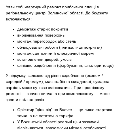
Уяви собі квартирний ремонт приблизної площі в
регіональному центрі Волинської області. До бюджету
включаються:
демонтаж старих покриттів
вирівнювання поверхонь
монтаж перегородок або стель
облицювальні роботи (плитка, інші покриття)
монтаж сантехніки й електричної мережі
встановлення дверей, укосів
фінішне оздоблення (фарбування, шпалери тощо)
У підсумку, залежно від рівня оздоблення (економ /
середній / преміум), масштабів та складності, сумарна
вартість може суттєво змінюватись. При простішому
ремонті — значно нижча, а при комплексному — може
зрости в кілька разів.
Орієнтир “ціни від” на Budver — це лише стартова
точка, а не остаточна тарифа.
У Волинській області реальні ціни зазвичай
відрізняються, враховуючи місцеві особливості.