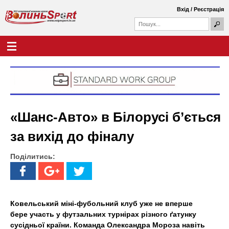
Перейти
Вхід
/
Реєстрація
до
П
основного
П
о
о
вмісту
ш
Г
В
у
ш
о
к
у
л
о
к
о
о
в
л
в
н
а
е
и
ф
м
«Шанс-Авто» в Білорусі б’ється
о
е
н
р
н
за вихід до фіналу
м
ю
ь
а
Поділитись:
S
p
o
Ковельський міні-фубольний клуб уже не вперше
бере участь у футзальних турнірах різного ґатунку
r
сусідньої країни. Команда Олександра Мороза навіть