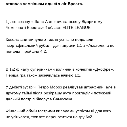
t
ставала чемпіоном однієї з ліг Бреста.
Цього сезону «Шанс-Авто» змагається у Відкритому
Чемпіонаті Брестської області ELITE LEAGUE.
Ковельчани минулого тижня успішно подолали
чвертьфінальний рубіж – двічі зіграли 1:1 з «Амстел», а по
пенальті пройшли 4:2.
В 1\2 фіналу суперниками волинян є колектив «Джофре».
Перша гра також закінчилась нічиєю 1:1.
У дебюті зустрічі Петро Мороз реалізував штрафний, але в
другому таймі після розіграшу аута прогледіли потужний
дальній постріл білоруса Самосюка.
Фінальний обмін гострими випадами успіхом ні для кого
не увінчався, тож все переноситься на гру №2.