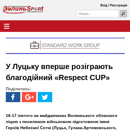
Перейти
Вхід
/
Реєстрація
до
П
основного
П
о
о
вмісту
ш
Г
В
у
ш
о
к
у
л
о
к
о
о
в
л
в
н
а
е
и
ф
м
У Луцьку вперше розіграють
о
е
н
р
н
благодійний «Respect CUP»
м
ю
ь
а
Поділитись:
S
p
o
16-17 лютого на майданчиках Волинського обласного
ліцею з посиленою військовою підготовкою імені
r
Героїв Небесної Сотні (Луцьк, Гулака-Артемовського,