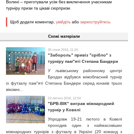
Волині – приготували усім без виключення учасникам
турніру призи та цікаві сюрпризи.
Щоб додати коментар,
увійдіть
або
зареєструйтесь
Схожі матеріали
05 січня 2016, 11:24
"Забороль" привіз "срібло" з
турніру пам"яті Степана Бандери
У львівському районному центрі
Бродах відбувся міжобласний турнір
із футзалу пам"яті Степана Бандери серед юнаків трьох
вікових...
23 лютого 2016, 12:54
"БРВ-ВІК" виграв міжнародний
турнір у Ковелі
Упродовж 19-21 лютого в Ковелі
проходив один з наймасовіших
міжнародних турнірів з футзалу в Україні (20 команд з