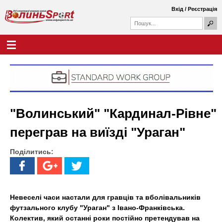
Перейти
Вхід
/
Реєстрація
до
П
основного
П
о
о
вмісту
ш
Г
В
у
ш
о
к
у
л
о
к
о
о
в
л
в
н
а
е
и
ф
м
"Волинський" "Кардинал-Рівне"
о
е
н
р
н
переграв на виїзді "Ураган"
м
ю
ь
а
Поділитись:
S
p
o
Невеселі часи настали для гравців та вболівальників
футзального клубу "Ураган" з Івано-Франківська.
r
Колектив, який останні роки постійно претендував на