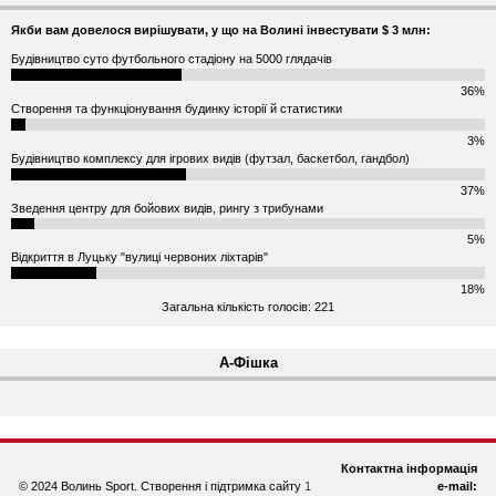
Якби вам довелося вирішувати, у що на Волині інвестувати $ 3 млн:
Будівництво суто футбольного стадіону на 5000 глядачів
36%
Створення та функціонування будинку історії й статистики
3%
Будівництво комплексу для ігрових видів (футзал, баскетбол, гандбол)
37%
Зведення центру для бойових видів, рингу з трибунами
5%
Відкриття в Луцьку "вулиці червоних ліхтарів"
18%
Загальна кількість голосів: 221
А-Фішка
Контактна інформація
© 2024 Волинь Sport. Створення і підтримка сайту
1
e-mail: