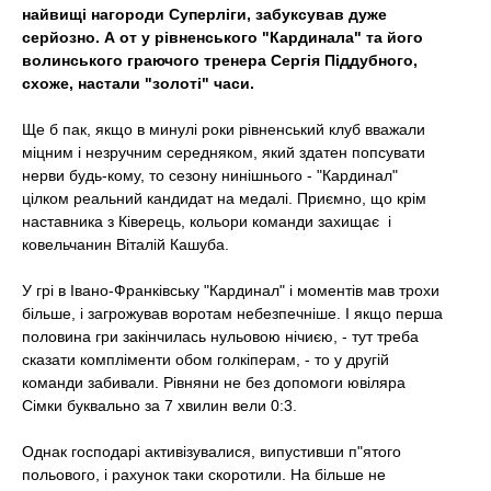
t
найвищі нагороди Суперліги, забуксував дуже
серйозно. А от у рівненського "Кардинала" та його
волинського граючого тренера Сергія Піддубного,
схоже, настали "золоті" часи.
Ще б пак, якщо в минулі роки рівненський клуб вважали
міцним і незручним середняком, який здатен попсувати
нерви будь-кому, то сезону нинішнього - "Кардинал"
цілком реальний кандидат на медалі. Приємно, що крім
наставника з Ківерець, кольори команди захищає і
ковельчанин Віталій Кашуба.
У грі в Івано-Франківську "Кардинал" і моментів мав трохи
більше, і загрожував воротам небезпечніше. І якщо перша
половина гри закінчилась нульовою нічиєю, - тут треба
сказати компліменти обом голкіперам, - то у другій
команди забивали. Рівняни не без допомоги ювіляра
Сімки буквально за 7 хвилин вели 0:3.
Однак господарі активізувалися, випустивши п"ятого
польового, і рахунок таки скоротили. На більше не