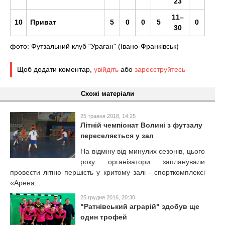
23
11–
10
Приват
5
0
0
5
0
30
фото: Футзальний клуб "Ураган" (Івано-Франківськ)
Щоб додати коментар,
увійдіть
або
зареєструйтесь
Схожі матеріали
25 травня 2018, 14:25
Літній чемпіонат Волині з футзалу
переселяється у зал
На відміну від минулих сезонів, цього
року організатори запланували
провести літню першість у критому залі - спорткомплексі
«Арена...
25 грудня 2016, 20:30
"Ратнівський аграрій" здобув ще
один трофей