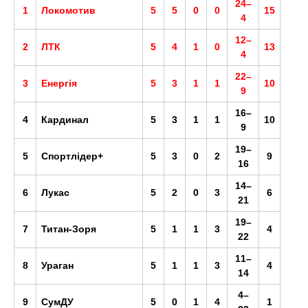
24–
1
Локомотив
5
5
0
0
15
4
12–
2
ЛТК
5
4
1
0
13
4
22–
3
Енергія
5
3
1
1
10
9
16–
4
Кардинал
5
3
1
1
10
9
19–
5
Спортлідер+
5
3
0
2
9
16
14–
6
Лукас
5
2
0
3
6
21
19–
7
Титан-Зоря
5
1
1
3
4
22
11–
8
Ураган
5
1
1
3
4
14
4–
9
СумДУ
5
0
1
4
1