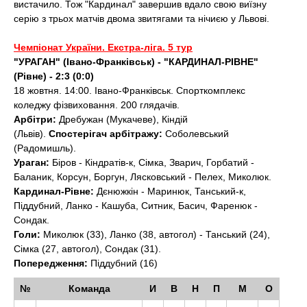
вистачило. Тож "Кардинал" завершив вдало свою виїзну
серію з трьох матчів двома звитягами та нічиєю у Львові.
Чемпіонат України. Екстра-ліга. 5 тур
"УРАГАН" (Івано-Франківськ) - "КАРДИНАЛ-РІВНЕ"
(Рівне) - 2:3 (0:0)
18 жовтня. 14:00. Івано-Франківськ. Спорткомплекс
коледжу фізвиховання. 200 глядачів.
Арбітри:
Дребужан (Мукачеве), Кіндій
(Львів).
Спостерігач арбітражу:
Соболевський
(Радомишль).
Ураган:
Біров - Кіндратів-к, Сімка, Зварич, Горбатий -
Баланик, Корсун, Боргун, Лясковський - Пелех, Миколюк.
Кардинал-Рівне:
Дєнюжкін - Маринюк, Танський-к,
Піддубний, Ланко - Кашуба, Ситник, Басич, Фаренюк -
Сондак.
Голи:
Миколюк (33), Ланко (38, автогол) - Танський (24),
Сімка (27, автогол), Сондак (31).
Попередження:
Піддубний (16)
№
Команда
И
В
Н
П
М
О