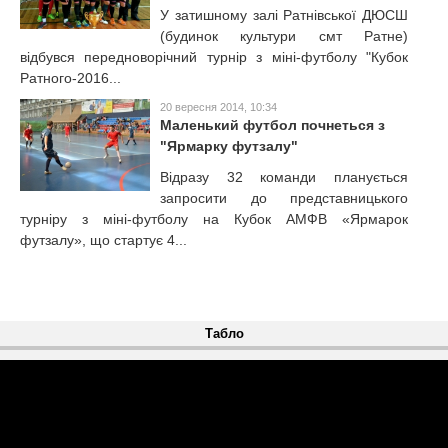
У затишному залі Ратнівської ДЮСШ
(будинок культури смт Ратне)
відбувся передноворічний турнір з міні-футболу "Кубок
Ратного-2016...
20 вересня 2014, 10:34
Маленький футбол почнеться з
"Ярмарку футзалу"
Відразу 32 команди планується
запросити до представницького
турніру з міні-футболу на Кубок АМФВ «Ярмарок
футзалу», що стартує 4...
Табло