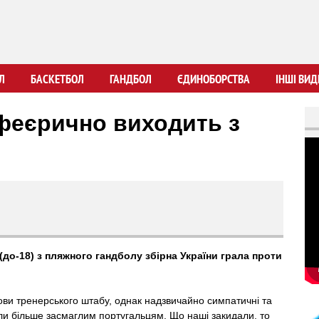
Перейти
до
основного
вмісту
Л
БАСКЕТБОЛ
ГАНДБОЛ
ЄДИНОБОРСТВА
ІНШІ ВИД
 феєрично виходить з
до-18) з пляжного гандболу збірна України грала проти
нови тренерського штабу, однак надзвичайно симпатичні та
ли більше засмаглим португальцям. Що наші закидали, то