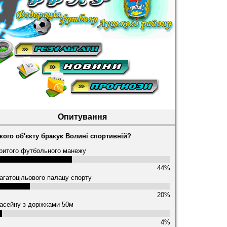
Опитування
кого об'єкту бракує Волині спортивній?
ритого футбольного манежу
44%
агатоцільового палацу спорту
20%
асейну з доріжками 50м
4%