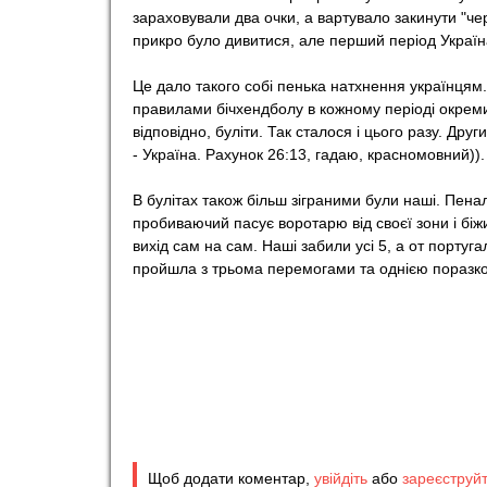
зараховували два очки, а вартувало закинути "чер
o
прикро було дивитися, але перший період Україн
r
Це дало такого собі пенька натхнення українцям.
правилами бічхендболу в кожному періоді окремий
відповідно, буліти. Так сталося і цього разу. Д
t
- Україна. Рахунок 26:13, гадаю, красномовний)).
В булітах також більш зіграними були наші. Пенал
пробиваючий пасує воротарю від своєї зони і біжи
вихід сам на сам. Наші забили усі 5, а от португа
пройшла з трьома перемогами та однією поразко
Щоб додати коментар,
увійдіть
або
зареєструй