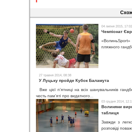
Схож
04 липня 2015, 17:0
Чемпіонат Євр
«ВолиньSport» 
пляжного гандбо
27 травня 2014, 08:38
У Луцьку пройде Кубок Баламута
Вже цієї п’ятниці на всіх шанувальників гандб
честь пам’яті про видатного...
03 грудня 2014, 12:1
Волиняни вирв
таблиця
Завжди з легк
розповіді поважн