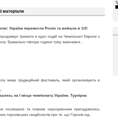
Т
і матеріали
2
опи: Україна перемогла Росію та вийшла в 1/2!
продовжує тримати в курсі подій на Чемпіонаті Європи з
лу. Буквально півтори години тому закінчився...
олу чекає традиційний фестиваль, який організовують в
9
ались на І місце чемпіонату України. Турнірна
ою посмішкою та повним нерозумінням пригадувались
их горохівських гандболістів про те, що Горохів під...