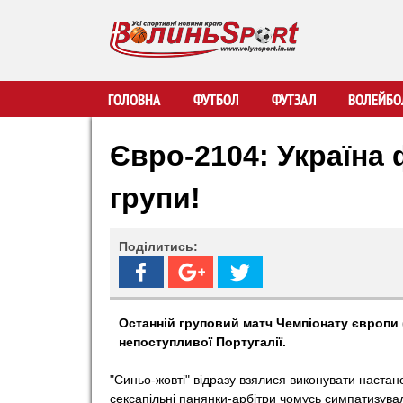
В
ГОЛОВНА
ФУТБОЛ
ФУТЗАЛ
ВОЛЕЙБО
о
Євро-2104: Україна
л
групи!
и
Поділитись:
н
ь
Останній груповий матч Чемпіонату європи (
непоступливої Португалії.
S
"Синьо-жовті" відразу взялися виконувати наста
p
сексапільні панянки-арбітри чомусь симпатизува