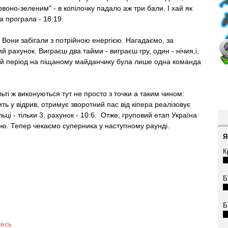
воно-зеленим" - в копілочку падало аж три бали. І хай як
а програла - 18:19.
 Вони забігали з потрійною енергією. Нагадаємо, за
 рахунок. Виграєш два тайми - виграєш гру, один - нічия,і,
ругий період на піщаному майданчику була лише одна команда
ьті ж виконуються тут не просто з точки а таким чином:
ть у відрив, отримує зворотний пас від кіпера реалізовує
льці - тільки 3. рахунок - 10:6. Отже, груповий етап Україна
ю. Тепер чекаємо суперника у наступному раунді.
Я
К
Б
Б
тесь