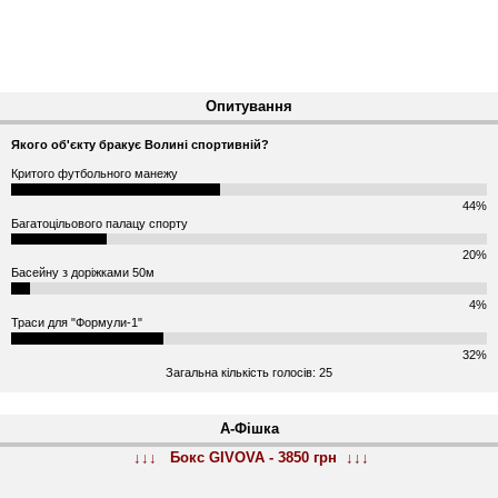
Опитування
Якого об'єкту бракує Волині спортивній?
Критого футбольного манежу
44%
Багатоцільового палацу спорту
20%
Басейну з доріжками 50м
4%
Траси для "Формули-1"
32%
Загальна кількість голосів: 25
А-Фішка
↓↓↓ Бокс GIVOVA - 3850 грн ↓↓↓