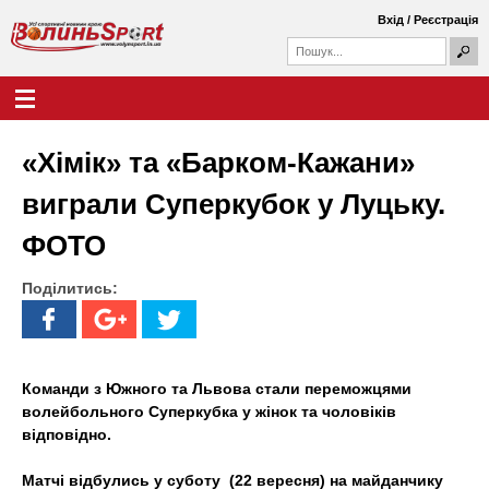
Перейти
Вхід
/
Реєстрація
до
П
основного
П
о
о
вмісту
ш
Г
В
у
ш
о
к
у
л
о
к
о
«Хімік» та «Барком-Кажани»
о
в
л
в
н
виграли Суперкубок у Луцьку.
а
е
и
ф
м
ФОТО
о
е
н
р
н
м
Поділитись:
ю
ь
а
S
p
Команди з Южного та Львова стали переможцями
волейбольного Суперкубка у жінок та чоловіків
o
відповідно.
r
Матчі відбулись у суботу (22 вересня) на майданчику