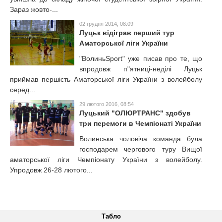
Зараз жовто-...
02 грудня 2014, 08:09
Луцьк відіграв перший тур
Аматорської ліги України
"ВолиньSport" уже писав про те, що
впродовж п"ятниці-неділі Луцьк
приймав першість Аматорської ліги України з волейболу
серед...
29 лютого 2016, 08:54
Луцький "ОЛЮРТРАНС" здобув
три перемоги в Чемпіонаті України
Волинська чоловіча команда була
господарем чергового туру Вищої
аматорської ліги Чемпіонату України з волейболу.
Упродовж 26-28 лютого...
Табло