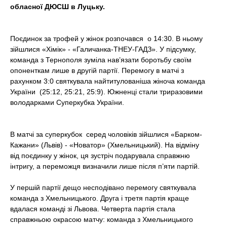
t
обласної ДЮСШ в Луцьку.
Поєдинок за трофей у жінок розпочався о 14:30. В ньому
зійшлися «Хімік» - «Галичанка-ТНЕУ-ГАДЗ». У підсумку,
команда з Тернополя зуміла нав’язати боротьбу своїм
опоненткам лише в другій партії. Перемогу в матчі з
рахунком 3:0 святкувала найтитулованіша жіноча команда
України (25:12, 25:21, 25:9). Южненці стали триразовими
володарками Суперкубка України.
В матчі за суперкубок серед чоловіків зійшлися «Барком-
Кажани» (Львів) - «Новатор» (Хмельницький). На відміну
від поєдинку у жінок, ця зустріч подарувала справжню
інтригу, а переможця визначили лише після п’яти партій.
У першій партії дещо несподівано перемогу святкувала
команда з Хмельницького. Друга і третя партія краще
вдалася команді зі Львова. Четверта партія стала
справжньою окрасою матчу: команда з Хмельницького