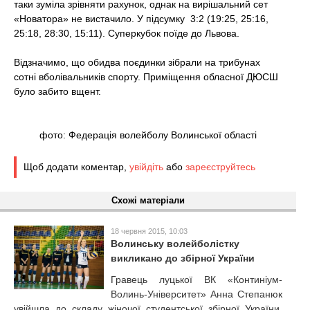
таки зуміла зрівняти рахунок, однак на вирішальний сет
«Новатора» не вистачило. У підсумку 3:2 (19:25, 25:16,
25:18, 28:30, 15:11). Суперкубок поїде до Львова.
Відзначимо, що обидва поєдинки зібрали на трибунах
сотні вболівальників спорту. Приміщення обласної ДЮСШ
було забито вщент.
фото: Федерація волейболу Волинської області
Щоб додати коментар,
увійдіть
або
зареєструйтесь
Схожі матеріали
18 червня 2015, 10:03
Волинську волейболістку
викликано до збірної України
Гравець луцької ВК «Континіум-
Волинь-Університет» Анна Степанюк
увійшла до складу жіночої студентської збірної України.