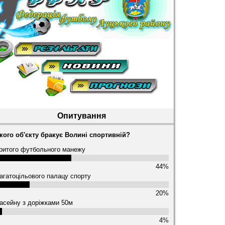
Опитування
кого об'єкту бракує Волині спортивній?
ритого футбольного манежу
44%
агатоцільового палацу спорту
20%
асейну з доріжками 50м
4%