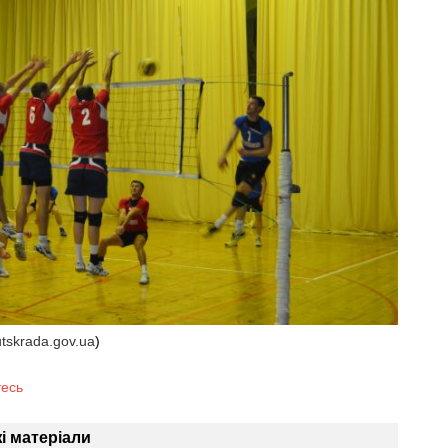
utskrada.gov.ua
)
тесь
і матеріали