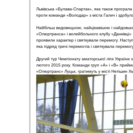
Львівська «Булава-Спартак», яка також програла
проти команди «Володар» з міста Галич і здобула
Найбільш видовищною, найцікавішою і найдовшою 
«Олюртранса» і волейбольного клубу «Данківці» з
проявили характер і святкували перемогу. Наступ
яка підряд тричі перемогла і святкувала перемогу 
Другий тур Чемпіонату аматорської ліги України 
лютого 2015 року. Команди груп «А» і «В» прийм
«Олюртранс» Луцьк, гратимуть у місті Нетішин Хм