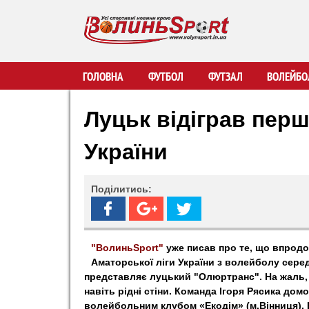
В
ГОЛОВНА
ФУТБОЛ
ФУТЗАЛ
ВОЛЕЙБО
о
Луцьк відіграв перш
л
України
и
Поділитись:
н
ь
"ВолиньSport"
уже писав про те, що впродо
Аматорської ліги України з волейболу сере
S
представляє луцький "Олюртранс". На жаль,
навіть рідні стіни. Команда Ігоря Рясика домо
p
волейбольним клубом «Екодім» (м.Вінниця). В