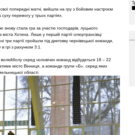
Т
 свої попередні матчі, вийшла на гру з бойовим настроєм
 суху перемогу у трьох партіях.
знову стала гра за участю господарів, луцького
 міста Хотина. Лише у першій партії олюртрансівці
ні три партії пройшли під диктовку чернівецької команди,
в грі з рахунком 3:1.
з волейболу серед чоловічих команд відбудеться 18 – 22
атиме місто Вінниця, а команди групи «Б», серед яких
ельницької області.