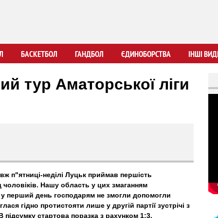
Перейти
до
основного
вмісту
Л
БАСКЕТБОЛ
ГАНДБОЛ
ЄДИНОБОРСТВА
ІНШІ ВИД
ий тур Аматорської ліги
вж п"ятниці-неділі Луцьк приймав першість
д чоловіків. Нашу область у цих змаганням
 у перший день господарям не змогли допомогли
глася гідно протистояти лише у другій партії зустрічі з
 підсумку стартова поразка з рахунком 1:3.