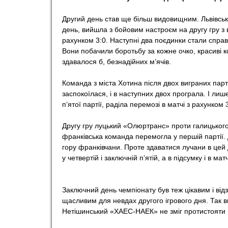
o
Другий день став ще більш видовищним. Львівсь
день, вийшла з бойовим настроєм на другу гру з 
r
рахунком 3:0. Наступні два поєдинки стали спра
Вони побачили боротьбу за кожне очко, красиві ком
здавалося б, безнадійних м’ячів.
t
Команда з міста Хотина після двох виграних пар
заспокоїлася, і в наступних двох програла. І ли
п’ятої партії, раділа перемозі в матчі з рахунком 3
Другу гру луцький «Олюртранс» проти галицького
франківська команда перемогла у першій партії.
гору франківчани. Проте здаватися лучани в це
у четвертій і заключній п’ятій, а в підсумку і в мат
Заключний день чемпіонату був теж цікавим і ві
щасливим для невдах другого ігрового дня. Та
Нетішинський «ХАЕС-НАЕК» не зміг протистояти в