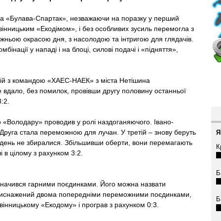
ка «Булава-Спартак», незважаючи на поразку у перший
вінницьким «Екодімом», і без особливих зусиль перемогла з
вжньою окрасою дня, з насолодою та інтригою для глядачів.
бінації у нападі і на блоці, силові подачі і «підняття»,
тій з командою «ХАЕС-НАЕК» з міста Нетішина
ше вдало, без помилок, провівши другу половину останньої
:2.
 «Володару» проводив у ролі наздоганяючого. Івано-
 Друга стала переможною для лучан. У третій – знову беруть
Я
й день не збиралися. Збільшивши оберти, вони перемагають
К
чі в цілому з рахунком 3:2.
Б
дзначився гарними поєдинками. Його можна назвати
к виснажений двома попередніми переможними поєдинками,
Б
інницькому «Екодому» і програв з рахунком 0:3.