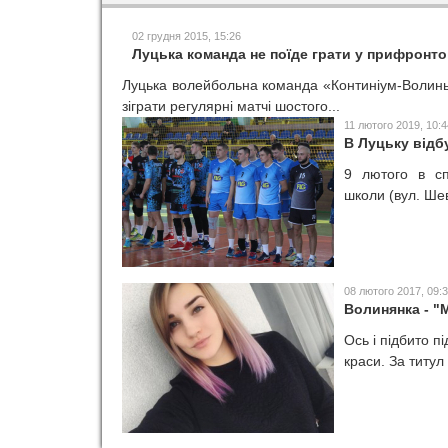
02 грудня 2015, 15:26
Луцька команда не поїде грати у прифронто
Луцька волейбольна команда «Континіум-Волинь-
зіграти регулярні матчі шостого...
11 лютого 2019, 10:4
В Луцьку відб
9 лютого в сп
школи (вул. Шев
08 лютого 2017, 09:
Волинянка - "
Ось і підбито п
краси. За титул