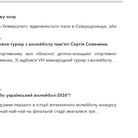
ву зону
Університет» відмовляється їхати в Сєвєродонецьк, аби
4
увся турнір з волейболу пам’яті Сергія Семенюка
ортивному залі обласної дитячо-юнацької спортивної
ченка, 3) відбувся VIII міжнародний турнір з волейболу...
34
Міс український волейбол-2016"!
ідсумки першого в історії вітчизняного волейболу конкурсу
 най-най-най на фінальній стадії змагалися три...