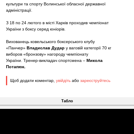
t
культури та спорту Волинської обласної державної
адміністрації.
З 18 по 24 лютого в місті Харків проходив чемпіонат
України з боксу серед юніорів.
Вихованець ковельського боксерського клубу
«Панчер»
Владислав Дудар
у ваговій категорії 70 кг
виборов «бронзову» нагороду чемпіонату
України. Тренер-викладач спортсмена –
Микола
Потапюк.
Щоб додати коментар,
увійдіть
або
зареєструйтесь
Табло