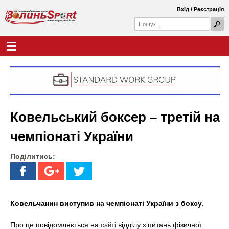
Перейти
Вхід
/
Реєстрація
до
П
основного
П
о
о
вмісту
ш
Г
В
у
ш
о
к
у
л
о
к
о
о
в
л
в
н
а
е
и
ф
м
Ковельський боксер – третій на
о
е
н
р
н
чемпіонаті України
м
ю
ь
а
Поділитись:
S
p
o
Ковельчанин виступив на чемпіонаті України з боксу.
r
Про це повідомляється на
відділу з питань фізичної
сайті