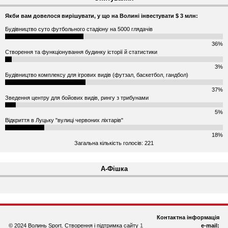
Якби вам довелося вирішувати, у що на Волині інвестувати $ 3 млн:
Будівництво суто футбольного стадіону на 5000 глядачів
36%
Створення та функціонування будинку історії й статистики
3%
Будівництво комплексу для ігрових видів (футзал, баскетбол, гандбол)
37%
Зведення центру для бойових видів, рингу з трибунами
5%
Відкриття в Луцьку "вулиці червоних ліхтарів"
18%
Загальна кількість голосів: 221
А-Фішка
Контактна інформація
© 2024 Волинь Sport. Створення і підтримка сайту
1
e-mail: