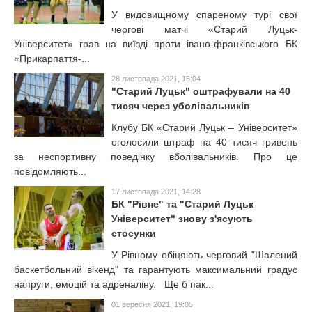
У видовищному спареному турі свої
чергові матчі «Старий Луцьк-
Університет» грав на виїзді проти івано-франківського БК
«Прикарпаття-...
28 листопада 2021, 15:04
"Старий Луцьк" оштрафували на 40
тисяч через уболівальників
Клубу БК «Старий Луцьк – Університет»
оголосили штраф на 40 тисяч гривень
за неспортивну поведінку вболівальників. Про це
повідомляють...
17 листопада 2021, 14:28
БК "Рівне" та "Старий Луцьк
Університет" знову з'ясують
стосунки
У Рівному обіцяють черговий "Шалений
баскетбольний вікенд" та гарантують максимальний градус
напруги, емоцій та адреналіну. Ще б пак...
01 вересня 2021, 19:05