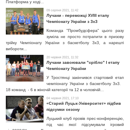
Платформа у ході...
09 серпня 2021, 11:42
Лучани - переможці XVIII етапу
Чемпіонату України з 3х3
Команда "Промбудсфера" цього разу
зуміла не просто потрапити в призову
трійку Чемпіонату України з баскетболу 3х3, а нарешті
вибороти...
20 червня 2021, 11:32
Лучани завоювали "срібло" І етапу
Чемпіонату України
У Тростянці закінчився стартовий етап
чемпіонату України з баскетболу 3х3.
18 команд - 6 в жіночій категорії та 12 в чоловічій...
04 червня 2021, 17:10
«Старий Луцьк-Університет» підбив
підсумки сезону
Луцький клуб провів прес-конференцію,
під час якої підсумували ігровий