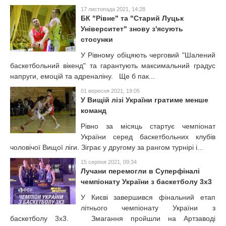
17 листопада 2021, 14:28
БК "Рівне" та "Старий Луцьк
Університет" знову з'ясують
стосунки
У Рівному обіцяють черговий "Шалений
баскетбольний вікенд" та гарантують максимальний градус
напруги, емоцій та адреналіну. Ще б пак...
01 вересня 2021, 19:05
У Вищій лізі України гратиме менше
команд
Рівно за місяць стартує чемпіонат
України серед баскетбольних клубів
чоловічої Вищої ліги. Зіграє у другому за рангом турнірі і...
15 серпня 2021, 09:34
Лучани перемогли в Суперфіналі
чемпіонату України з баскетболу 3х3
У Києві завершився фінальний етап
літнього чемпіонату України з
баскетболу 3х3. Змагання пройшли на Артзаводі