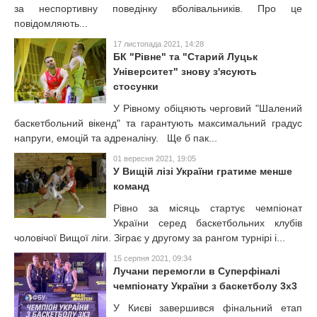
за неспортивну поведінку вболівальників. Про це
t
повідомляють...
17 листопада 2021, 14:28
БК "Рівне" та "Старий Луцьк
Університет" знову з'ясують
стосунки
У Рівному обіцяють черговий "Шалений
баскетбольний вікенд" та гарантують максимальний градус
напруги, емоцій та адреналіну. Ще б пак...
01 вересня 2021, 19:05
У Вищій лізі України гратиме менше
команд
Рівно за місяць стартує чемпіонат
України серед баскетбольних клубів
чоловічої Вищої ліги. Зіграє у другому за рангом турнірі і...
15 серпня 2021, 09:34
Лучани перемогли в Суперфіналі
чемпіонату України з баскетболу 3х3
У Києві завершився фінальний етап