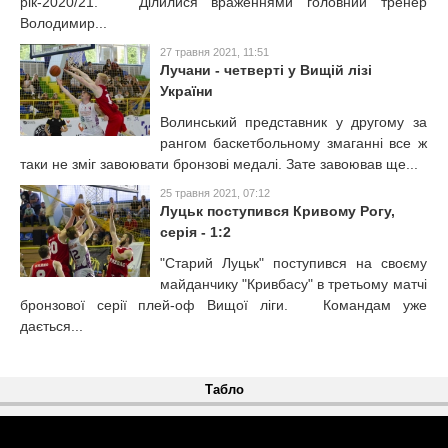
рік-2020/21. Ділилися враженнями головний тренер
Володимир...
27 травня 2021, 11:51
Лучани - четверті у Вищій лізі
України
Волинський представник у другому за
рангом баскетбольному змаганні все ж
таки не зміг завоювати бронзові медалі. Зате завоював ще...
25 травня 2021, 07:12
Луцьк поступився Кривому Рогу,
серія - 1:2
"Старий Луцьк" поступився на своєму
майданчику "Кривбасу" в третьому матчі
бронзової серії плей-оф Вищої ліги. Командам уже
дається...
Табло