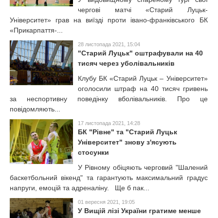
чергові матчі «Старий Луцьк-
Університет» грав на виїзді проти івано-франківського БК
«Прикарпаття-...
28 листопада 2021, 15:04
"Старий Луцьк" оштрафували на 40
тисяч через уболівальників
Клубу БК «Старий Луцьк – Університет»
оголосили штраф на 40 тисяч гривень
за неспортивну поведінку вболівальників. Про це
повідомляють...
17 листопада 2021, 14:28
БК "Рівне" та "Старий Луцьк
Університет" знову з'ясують
стосунки
У Рівному обіцяють черговий "Шалений
баскетбольний вікенд" та гарантують максимальний градус
напруги, емоцій та адреналіну. Ще б пак...
01 вересня 2021, 19:05
У Вищій лізі України гратиме менше