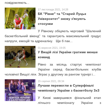
повідомляють...
17 листопада 2021, 14:28
БК "Рівне" та "Старий Луцьк
Університет" знову з'ясують
стосунки
У Рівному обіцяють черговий "Шалений
баскетбольний вікенд" та гарантують максимальний градус
напруги, емоцій та адреналіну. Ще б пак...
01 вересня 2021, 19:05
У Вищій лізі України гратиме менше
команд
Рівно за місяць стартує чемпіонат
України серед баскетбольних клубів
чоловічої Вищої ліги. Зіграє у другому за рангом турнірі і...
15 серпня 2021, 09:34
Лучани перемогли в Суперфіналі
чемпіонату України з баскетболу 3х3
У Києві завершився фінальний етап
літнього чемпіонату України з