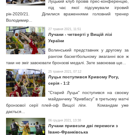
Луцький клуб провів прес-конференцію,
під час якої підсумували ігровий
рік-2020/21. Ділилися враженнями головний тренер
Володимир...
27 травня 2021, 11:51
Лучани - четверті у Вищій лізі
України
Волинський представник у другому за
рангом баскетбольному змаганні все ж
таки не зміг завоювати бронзові медалі. Зате завоював ще...
25 травня 2021, 07:12
Луцьк поступився Кривому Рогу,
серія - 1:2
"Старий Луцьк" поступився на своєму
майданчику "Кривбасу" в третьому матчі
бронзової серії плей-оф Вищої ліги. Командам уже
дається...
06 грудня 2021, 13:38
Лучани привезли дві перемоги з
Івано-Франківська