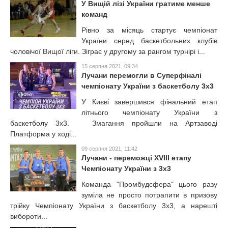
У Вищій лізі України гратиме менше
команд
Рівно за місяць стартує чемпіонат
України серед баскетбольних клубів
чоловічої Вищої ліги. Зіграє у другому за рангом турнірі і...
15 серпня 2021, 09:34
Лучани перемогли в Суперфіналі
чемпіонату України з баскетболу 3х3
У Києві завершився фінальний етап
літнього чемпіонату України з
баскетболу 3х3. Змагання пройшли на Артзаводі
Платформа у ході...
09 серпня 2021, 11:42
Лучани - переможці XVIII етапу
Чемпіонату України з 3х3
Команда "Промбудсфера" цього разу
зуміла не просто потрапити в призову
трійку Чемпіонату України з баскетболу 3х3, а нарешті
вибороти...