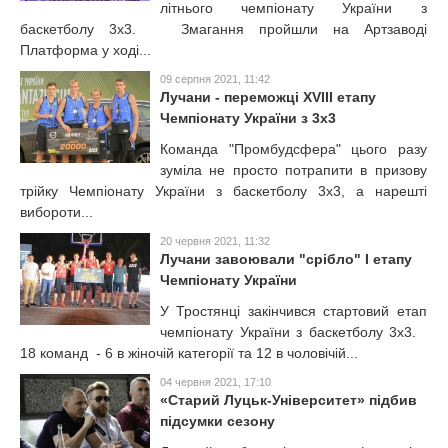
літнього чемпіонату України з
баскетболу 3х3. Змагання пройшли на Артзаводі
Платформа у ході...
09 серпня 2021, 11:42
Лучани - переможці XVIII етапу
Чемпіонату України з 3х3
Команда "Промбудсфера" цього разу
зуміла не просто потрапити в призову
трійку Чемпіонату України з баскетболу 3х3, а нарешті
вибороти...
20 червня 2021, 11:32
Лучани завоювали "срібло" І етапу
Чемпіонату України
У Тростянці закінчився стартовий етап
чемпіонату України з баскетболу 3х3.
18 команд - 6 в жіночій категорії та 12 в чоловічій...
04 червня 2021, 17:10
«Старий Луцьк-Університет» підбив
підсумки сезону