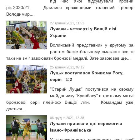
під час якої підсумували ігровий
рік-2020/21. Ділилися враженнями головний тренер
Володимир...
27 травня 2021, 11:51
Лучани - четверті у Вищій лізі
України
Волинський представник у другому за
рангом баскетбольному змаганні все ж
таки не зміг завоювати бронзові медалі. Зате завоював ще...
25 травня 2021, 07:12
Луцьк поступився Кривому Рогу,
серія - 1:2
"Старий Луцьк" поступився на своєму
майданчику "Кривбасу" в третьому матчі
бронзової серії плей-оф Вищої ліги. Командам уже
дається...
06 грудня 2021, 13:38
Лучани привезли дві перемоги з
Івано-Франківська
У видовищному спареному турі свої