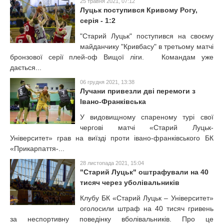
25 травня 2021, 07:12
Луцьк поступився Кривому Рогу,
серія - 1:2
"Старий Луцьк" поступився на своєму
майданчику "Кривбасу" в третьому матчі
бронзової серії плей-оф Вищої ліги. Командам уже
дається...
06 грудня 2021, 13:38
Лучани привезли дві перемоги з
Івано-Франківська
У видовищному спареному турі свої
чергові матчі «Старий Луцьк-
Університет» грав на виїзді проти івано-франківського БК
«Прикарпаття-...
28 листопада 2021, 15:04
"Старий Луцьк" оштрафували на 40
тисяч через уболівальників
Клубу БК «Старий Луцьк – Університет»
оголосили штраф на 40 тисяч гривень
за неспортивну поведінку вболівальників. Про це