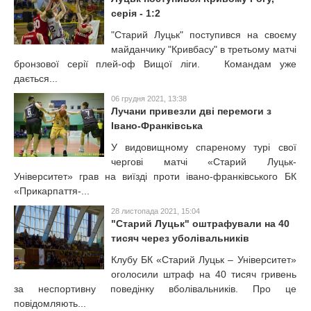
серія - 1:2
"Старий Луцьк" поступився на своєму
майданчику "Кривбасу" в третьому матчі
бронзової серії плей-оф Вищої ліги. Командам уже
дається...
06 грудня 2021, 13:38
Лучани привезли дві перемоги з
Івано-Франківська
У видовищному спареному турі свої
чергові матчі «Старий Луцьк-
Університет» грав на виїзді проти івано-франківського БК
«Прикарпаття-...
28 листопада 2021, 15:04
"Старий Луцьк" оштрафували на 40
тисяч через уболівальників
Клубу БК «Старий Луцьк – Університет»
оголосили штраф на 40 тисяч гривень
за неспортивну поведінку вболівальників. Про це
повідомляють...