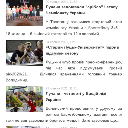
20 червня 2021, 11:32
Лучани завоювали "срібло" І етапу
Чемпіонату України
У Тростянці закінчився стартовий етап
чемпіонату України з баскетболу 3х3.
18 команд - 6 в жіночій категорії та 12 в чоловічій...
04 червня 2021, 17:10
«Старий Луцьк-Університет» підбив
підсумки сезону
Луцький клуб провів прес-конференцію,
під час якої підсумували ігровий
рік-2020/21. Ділилися враженнями головний тренер
Володимир...
27 травня 2021, 11:51
Лучани - четверті у Вищій лізі
України
Волинський представник у другому за
рангом баскетбольному змаганні все ж
таки не зміг завоювати бронзові медалі. Зате завоював ще...