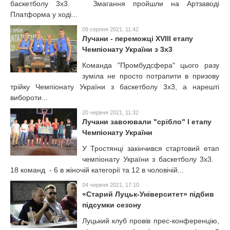
баскетболу 3х3. Змагання пройшли на Артзаводі
Платформа у ході...
09 серпня 2021, 11:42
Лучани - переможці XVIII етапу
Чемпіонату України з 3х3
Команда "Промбудсфера" цього разу
зуміла не просто потрапити в призову
трійку Чемпіонату України з баскетболу 3х3, а нарешті
вибороти...
20 червня 2021, 11:32
Лучани завоювали "срібло" І етапу
Чемпіонату України
У Тростянці закінчився стартовий етап
чемпіонату України з баскетболу 3х3.
18 команд - 6 в жіночій категорії та 12 в чоловічій...
04 червня 2021, 17:10
«Старий Луцьк-Університет» підбив
підсумки сезону
Луцький клуб провів прес-конференцію,