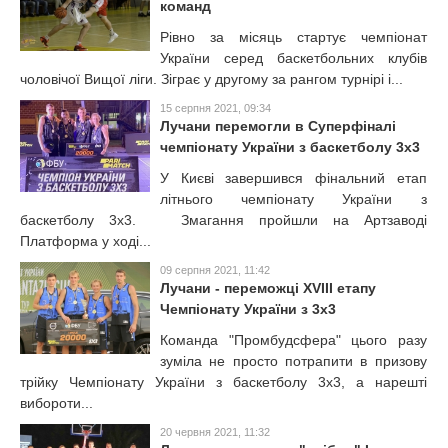
команд
Рівно за місяць стартує чемпіонат
України серед баскетбольних клубів
чоловічої Вищої ліги. Зіграє у другому за рангом турнірі і...
15 серпня 2021, 09:34
Лучани перемогли в Суперфіналі
чемпіонату України з баскетболу 3х3
У Києві завершився фінальний етап
літнього чемпіонату України з
баскетболу 3х3. Змагання пройшли на Артзаводі
Платформа у ході...
09 серпня 2021, 11:42
Лучани - переможці XVIII етапу
Чемпіонату України з 3х3
Команда "Промбудсфера" цього разу
зуміла не просто потрапити в призову
трійку Чемпіонату України з баскетболу 3х3, а нарешті
вибороти...
20 червня 2021, 11:32