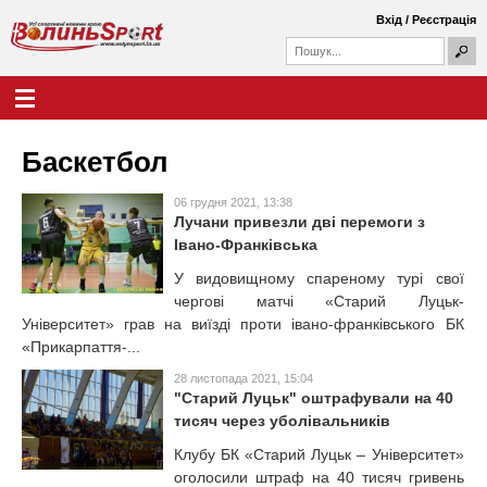
Перейти
Вхід
/
Реєстрація
до
П
основного
П
о
о
вмісту
ш
Г
В
у
ш
о
к
у
л
о
к
о
Баскетбол
о
в
л
в
н
а
06 грудня 2021, 13:38
е
и
Лучани привезли дві перемоги з
ф
м
Івано-Франківська
о
е
н
р
н
У видовищному спареному турі свої
м
ю
ь
чергові матчі «Старий Луцьк-
а
Університет» грав на виїзді проти івано-франківського БК
S
«Прикарпаття-...
p
28 листопада 2021, 15:04
"Старий Луцьк" оштрафували на 40
o
тисяч через уболівальників
Клубу БК «Старий Луцьк – Університет»
r
оголосили штраф на 40 тисяч гривень