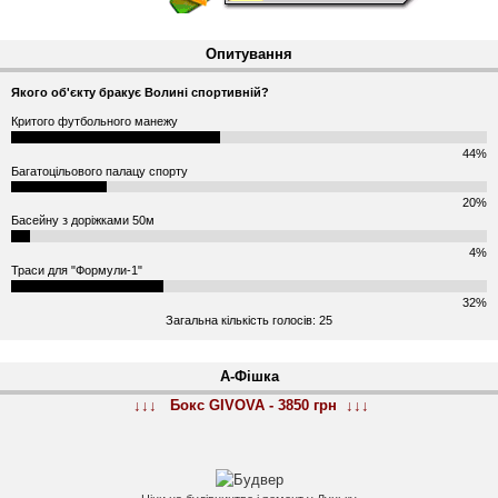
Опитування
Якого об'єкту бракує Волині спортивній?
Критого футбольного манежу
44%
Багатоцільового палацу спорту
20%
Басейну з доріжками 50м
4%
Траси для "Формули-1"
32%
Загальна кількість голосів: 25
А-Фішка
↓↓↓ Бокс GIVOVA - 3850 грн ↓↓↓