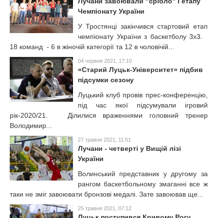
Лучани завоювали "срібло" І етапу
Чемпіонату України
У Тростянці закінчився стартовий етап
чемпіонату України з баскетболу 3х3.
18 команд - 6 в жіночій категорії та 12 в чоловічій...
04 червня 2021, 17:10
«Старий Луцьк-Університет» підбив
підсумки сезону
Луцький клуб провів прес-конференцію,
під час якої підсумували ігровий
рік-2020/21. Ділилися враженнями головний тренер
Володимир...
27 травня 2021, 11:51
Лучани - четверті у Вищій лізі
України
Волинський представник у другому за
рангом баскетбольному змаганні все ж
таки не зміг завоювати бронзові медалі. Зате завоював ще...
25 травня 2021, 07:12
Луцьк поступився Кривому Рогу,