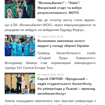
"ВолиньБаскет" - "Хімік":
Феєричний старт та вибух
результативності. ФОТО
Ще до початку матчу стало відомо,
що в БК «Волиньбаскет-WOG» через мікроушкодження та
рецидиви не вийдуть на майданчик Едуард Федчук,...
27 травня 2019, 19:42
Волинянин завоював золоті
медалі у складі збірної України
Гравець баскетбольного клубу
«Старий Луцьк Університет»
Володимир Шевчук став переможцем міжнародного
турніру 3x3 Central Europe Tour...
06 червня 2015, 06:32
Сергій СМІТЮХ: «Бродський –
надія студентського баскетболу,
бо універсіада у Львові – приклад
антибаскетболу»
Зовсім нещодавно закінчились ігри чергової універсіади з