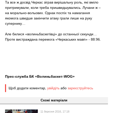
Та все ж досвід Черкас зіграв вирішальну роль, які вміло
притримували, коли треба пришвидшувались. Лучани ж –
на морально-вольових. Однак поспіх та намагання
якомога швидше закінчити атаку грали лише на руку
супернику…
Але билися «волиньбаскетівці» до останньої секунди…
Проте вистраждана перемога «Черкаських мавп» - 88:96.
Прес-служба БК «Волиньбаскет
-
WOG»
Щоб додати коментар,
увійдіть
або
зареєструйтесь
Схожі матеріали
11 березня 2016, 17:18