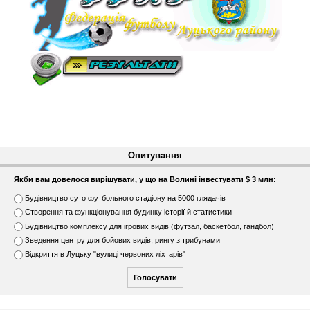
Опитування
Якби вам довелося вирішувати, у що на Волині інвестувати $ 3 млн:
В
Будівництво суто футбольного стадіону на 5000 глядачів
а
Створення та функціонування будинку історії й статистики
р
Будівництво комплексу для ігрових видів (футзал, баскетбол, гандбол)
і
Зведення центру для бойових видів, рингу з трибунами
а
н
Відкриття в Луцьку "вулиці червоних ліхтарів"
т
и