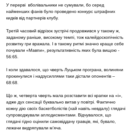
У перерві
вболівальники не сумували, бо серед
найменших фанів було проведено конкурс штрафних
кидків від партнерів клубу.
Третій часовий відрізок зустрічі продовжився у такому ж,
заданому раніше, високому темпі, тож калейдоскопічність
розвитку гри вражала. І в такому ритмі значно краще себе
почували «Мавпи», результативність яких була вищою -
56:65.
І коли здавалося, що чверть Луцьком програна, волиняни
прокинулися і надзусиллями таки дістали опонентів –
68:68.
Що ж, четверта чверть мала розставити всі крапки на «і»,
адже дух сенсації буквально витав у повітрі. Фактично
кожну дію своїх баскетболістів (хай навіть невдалу) глядачі
супроводжували аплодисментами. Відчувалося, що
глядачі гідно оцінили самовіддачу гравців, які, бувало,
лежачи видряпували м’яча.