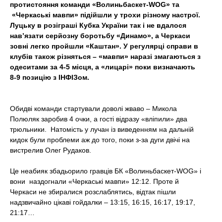
протистояння команди «Волиньбаскет-WOG»
та
t
«Черкаські мавпи» підійшли у трохи різному настрої.
Луцьку в розіграші Кубка України так і не вдалося
нав’язати серйозну боротьбу «Динамо», а Черкаси
зовні легко пройшли «Каштан». У регулярці справи в
клубів також різняться – «мавпи» наразі змагаються з
одеситами за 4-5 місця, а «лицарі» поки визначають
8-9 позицію з ІНФІЗом.
Обидві команди стартували доволі жваво – Микола
Полюляк заробив 4 очки, а гості відразу «вліпили» два
трюльники. Натомість у лучан із виведенням на дальній
кидок були проблеми аж до того, поки з-за дуги двічі на
вистрелив Олег Рудаков.
Це неабияк збадьорило гравців БК «Волиньбаскет-WOG» і
вони наздогнали «Черкаські мавпи» 12:12. Проте й
Черкаси не збиралися розслаблятись, відтак пішли
надзвичайно цікаві гойдалки – 13:15, 16:15, 16:17, 19:17,
21:17…