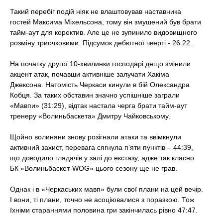
Такий перебіг подій ніяк не влаштовував наставника
гостей Максима Міхельсона, тому він змушений був брати
тайм-аут для коректив. Але це не зупинило видовищного
розміну триочковими. Підсумок дебютної чверті - 26:22.
На початку другої 10-хвилинки господарі дещо змінили
акцент атак, почавши активніше залучати Хакіма
Джексона. Натомість Черкаси кинули в бій Олександра
Кобця. За таких обставин значно успішніше заграли
«Мавпи» (31:29), відтак настала черга брати тайм-аут
тренеру «Волиньбаскета» Дмитру Чайковському.
Щойно волиняни знову розігнали атаки та ввімкнули
активний захист, перевага сягнула п’яти пунктів – 44:39,
що доводило глядачів у залі до екстазу, адже так класно
БК «Волиньбаскет-WOG» цього сезону ще не грав.
Однак і в «Черкаських мавп» були свої плани на цей вечір.
І вони, ті плани, точно не асоціювалися з поразкою. Тож
їхніми стараннями половина гри закінчилась рівно 47:47.