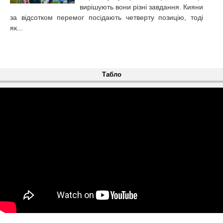
вирішують вони різні завдання. Кияни
за відсотком перемог посідають четверту позицію, тоді
як...
Табло