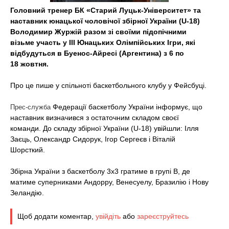
t
Головний тренер БК «Старий Луцьк-Університет» та
наставник юнацької чоловічої збірної України (U-18)
Володимир Журжій разом зі своїми підопічними
візьме участь у ІІІ Юнацьких Олімпійських Ігри, які
відбудуться в Буенос-Айресі (Аргентина) з 6 по
18 жовтня.
Про це пише у спільноті баскетбольного клубу у Фейсбуці.
Федерації баскетболу України інформує, що
Прес-служба
наставник визначився з остаточним складом своєї
команди. До складу збірної України (U-18) увійшли: Ілля
Заєць, Олександр Сидорук, Ігор Сергеєв і Віталій
Шорсткий.
Збірна України з баскетболу 3х3 гратиме в групі B, де
матиме суперниками Андорру, Венесуелу, Бразилію і Нову
Зеландію.
Щоб додати коментар,
увійдіть
або
зареєструйтесь