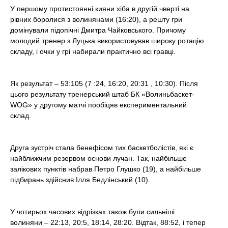
t
У першому протистоянні кияни хіба в другій чверті на
рівних боролися з волинянами (16:20), а решту гри
домінували підопічні Дмитра Чайковського. Причому
молодий тренер з Луцька використовував широку ротацію
складу, і очки у грі набирали практично всі гравці.
Як результат – 53:105 (7 :24, 16:20, 20:31 , 10:30). Після
цього результату тренерський штаб БК «Волиньбаскет-
WOG» у другому матчі пообіцяв експериментальний
склад.
Друга зустріч стала бенефісом тих баскетболістів, які є
найближчим резервом основи лучан. Так, найбільше
залікових пунктів набрав Петро Глушко (19), а найбільше
підбирань здійснив Ілля Бедлінський (10).
У чотирьох часових відрізках також були сильніші
волиняни – 22:13, 20:5, 18:14, 28:20. Відтак, 88:52, і тепер