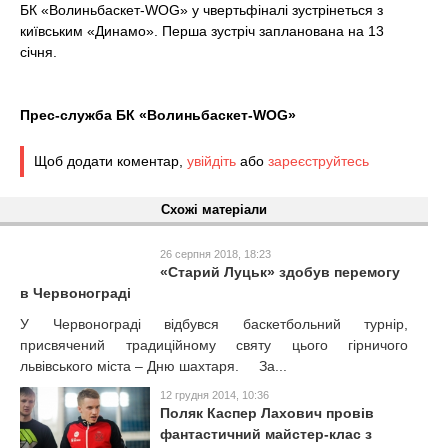
БК «Волиньбаскет-WOG» у чвертьфіналі зустрінеться з
київським «Динамо». Перша зустріч запланована на 13
січня.
Прес-служба БК «Волиньбаскет-
WOG»
Щоб додати коментар,
увійдіть
або
зареєструйтесь
Схожі матеріали
26 серпня 2018, 18:23
«Старий Луцьк» здобув перемогу
в Червонограді
У Червонограді відбувся баскетбольний турнір,
присвячений традиційному святу цього гірничого
львівського міста – Дню шахтаря. За...
12 грудня 2014, 10:36
Поляк Каспер Лахович провів
фантастичний майстер-клас з