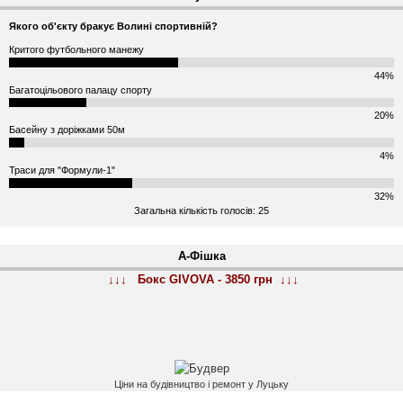
Якого об'єкту бракує Волині спортивній?
Критого футбольного манежу
44%
Багатоцільового палацу спорту
20%
Басейну з доріжками 50м
4%
Траси для "Формули-1"
32%
Загальна кількість голосів: 25
А-Фішка
↓↓↓ Бокс GIVOVA - 3850 грн ↓↓↓
Ціни на будівництво і ремонт у Луцьку