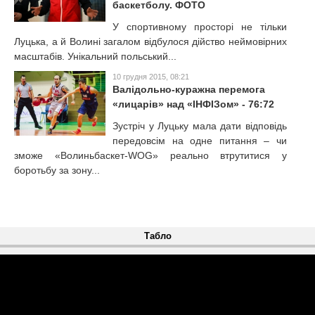
баскетболу. ФОТО
У спортивному просторі не тільки
Луцька, а й Волині загалом відбулося дійство неймовірних
масштабів. Унікальний польський...
10 грудня 2015, 08:21
Валідольно-куражна перемога
«лицарів» над «ІНФІЗом» - 76:72
Зустріч у Луцьку мала дати відповідь
передовсім на одне питання – чи
зможе «Волиньбаскет-WOG» реально втрутитися у
боротьбу за зону...
Табло