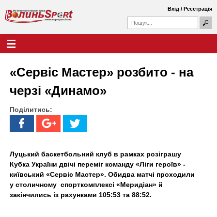
Перейти
Вхід
/
Реєстрація
до
П
основного
П
о
о
вмісту
ш
Г
В
у
ш
о
к
у
л
о
к
о
«Сервіс Мастер» розбито - на
о
в
л
в
н
черзі «Динамо»
а
е
и
ф
м
о
Поділитись:
е
н
р
н
м
ю
ь
а
S
Луцький баскетбольний клуб в рамках розіграшу
Кубка України двічі переміг команду «Ліги героїв» -
p
київський «Сервіс Мастер». Обидва матчі проходили
у столичному спорткомплексі «Меридіан» й
o
закінчились із рахунками 105:53 та 88:52.
r