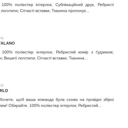
 100% поліестер інтерлок; Сублімаційний друк, Ребристі
логотипи; Сітчасті вставки; Тканина пропонує...
:41
TALANO
; 100% поліестер інтерлок; Ребристий комір з ґудзиком;
; Вишиті логотипи; Сітчасті вставки; Тканина...
:32
ORLD
 Хочете, щоб ваша команда була схожа на провідні збірні
лем! Обирайте. 100% поліестер інтерлок; Ребристий...