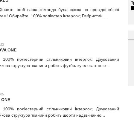
ORLD
Т
 Хочете, щоб ваша команда була схожа на провідні збірні
лем! Обирайте. 100% поліестер інтерлок; Ребристий...
:23
OVA ONE
; 100% поліестерний стільниковий інтерлок; Друкований
икова структура тканини робить футболку елегантною...
:05
 ONE
; 100% поліестерний стільниковий інтерлок; Друкований
икова структура тканини робить шорти надзвичайно...