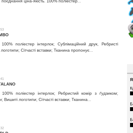
 поєднання ціна-якість. 100% поліестер...
:53
ОМВО
 100% поліестер інтерлок; Сублімаційний друк, Ребристі
логотипи; Сітчасті вставки; Тканина пропонує...
:41
Я
TALANO
К
; 100% поліестер інтерлок; Ребристий комір з ґудзиком;
; Вишиті логотипи; Сітчасті вставки; Тканина...
Б
Б
:32