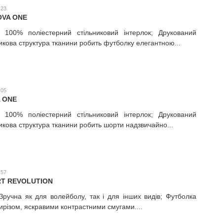
:23
OVA ONE
; 100% поліестерний стільниковий інтерлок; Друкований
икова структура тканини робить футболку елегантною...
:05
 ONE
; 100% поліестерний стільниковий інтерлок; Друкований
икова структура тканини робить шорти надзвичайно...
:57
RT REVOLUTION
 Зручна як для волейболу, так і для інших видів; Футболка
різом, яскравими контрастними смугами....