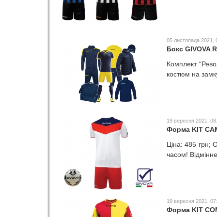
05 листопада 2021, 
Бокс GIVOVA R
Комплект "Рево
костюм на замк
19 вересня 2021, 08
Форма KIT C
Ціна: 485 грн; 
часом! Відмінне
19 вересня 2021, 07
Форма KIT C