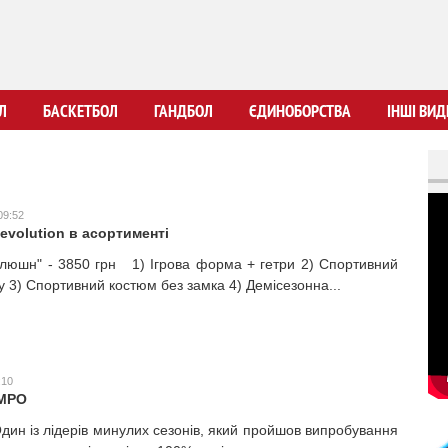
Перейти
до
основного
вмісту
Л
БАСКЕТБОЛ
ГАНДБОЛ
ЄДИНОБОРСТВА
ІНШІ ВИД
09:52
evolution в асортименті
люшн" - 3850 грн 1) Ігрова форма + гетри 2) Спортивний
у 3) Спортивний костюм без замка 4) Демісезонна...
:10
АМРО
Один із лідерів минулих сезонів, який пройшов випробування