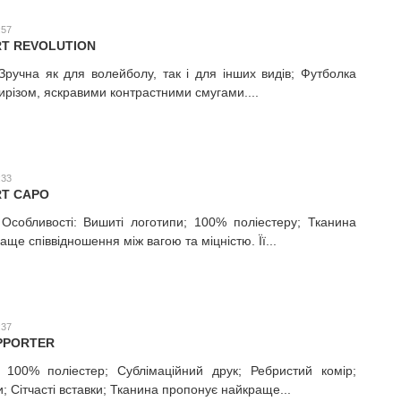
:57
RT REVOLUTION
 Зручна як для волейболу, так і для інших видів; Футболка
різом, яскравими контрастними смугами....
:33
RT CAPO
 Особливості: Вишиті логотипи; 100% поліестеру; Тканина
ще співвідношення між вагою та міцністю. Її...
:37
UPPORTER
; 100% поліестер; Сублімаційний друк; Ребристий комір;
; Сітчасті вставки; Тканина пропонує найкраще...