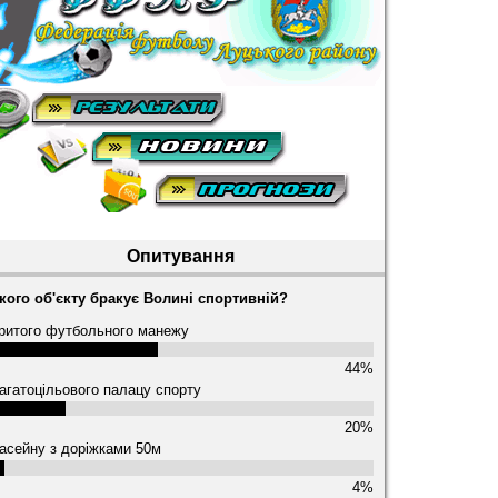
Опитування
кого об'єкту бракує Волині спортивній?
ритого футбольного манежу
44%
агатоцільового палацу спорту
20%
асейну з доріжками 50м
4%