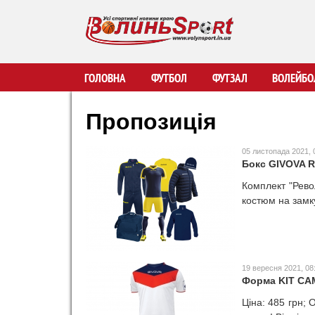
В
ГОЛОВНА
ФУТБОЛ
ФУТЗАЛ
ВОЛЕЙБО
о
Пропозиція
л
05 листопада 2021, 
Бокс GIVOVA R
и
Комплект "Рево
костюм на замк
н
ь
S
19 вересня 2021, 08
Форма KIT C
p
Ціна: 485 грн; 