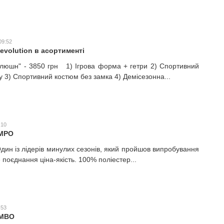
09:52
evolution в асортименті
люшн" - 3850 грн 1) Ігрова форма + гетри 2) Спортивний
у 3) Спортивний костюм без замка 4) Демісезонна...
:10
АМРО
Один із лідерів минулих сезонів, який пройшов випробування
 поєднання ціна-якість. 100% поліестер...
:53
ОМВО