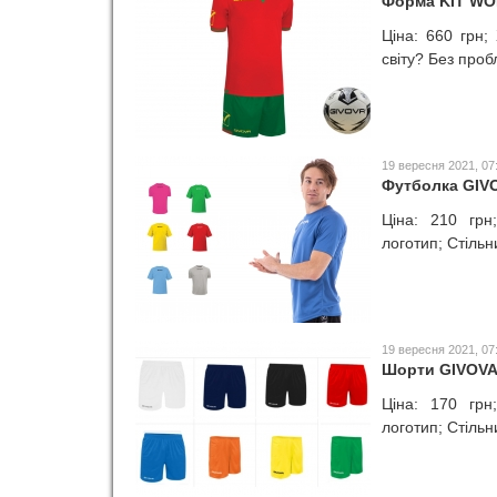
Форма KIT W
Ціна: 660 грн;
світу? Без проб
19 вересня 2021, 07
Футболка GIV
Ціна: 210 грн
логотип; Стільн
19 вересня 2021, 07
Шорти GIVOVA
Ціна: 170 грн
логотип; Стільн