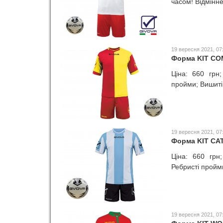
часом! Відмінне
o
r
19 вересня 2021, 07
Форма KIT C
t
Ціна: 660 грн;
пройми; Вишиті 
19 вересня 2021, 07
Форма KIT CA
Ціна: 660 грн
Ребристі пройми
19 вересня 2021, 07