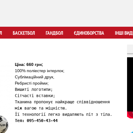
Перейти
до
основного
вмісту
Л
БАСКЕТБОЛ
ГАНДБОЛ
ЄДИНОБОРСТВА
ІНШІ ВИД
Ціна: 660 грн;
100% поліестер інтерлок;
Сублімаційний друк,
Ребристі пройми;
Вишиті логотипи;

Сітчасті вставки;

Тканина пропонує найкраще співвідношення 
між вагою та міцністю.

Її технології легко видаляють піт з тіла.
Тел: 095-450-43-44