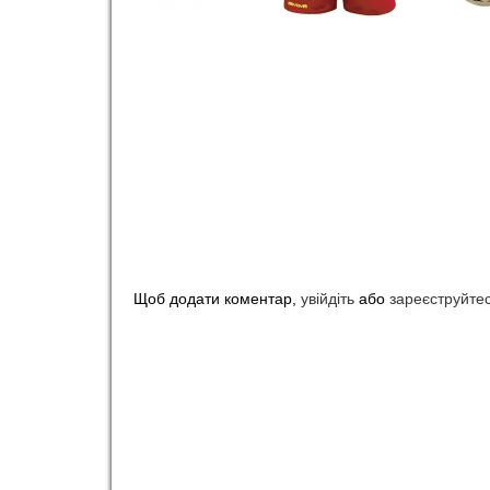
o
r
t
Щоб додати коментар,
увійдіть
або
зареєструйте