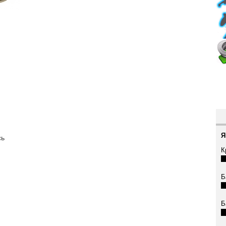
Я
сь
К
Б
Б