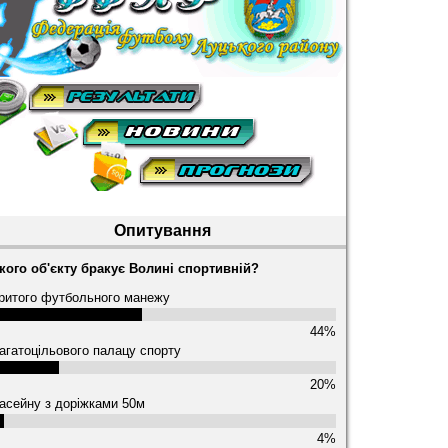
Опитування
кого об'єкту бракує Волині спортивній?
ритого футбольного манежу
44%
агатоцільового палацу спорту
20%
асейну з доріжками 50м
4%