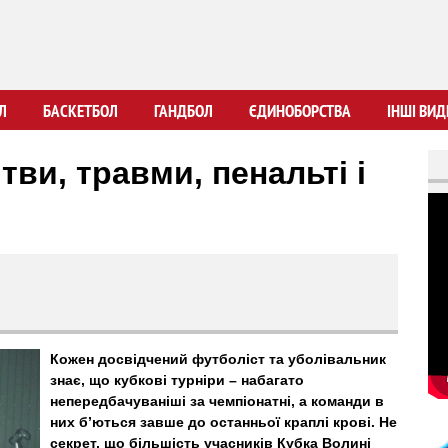
Перейти
до
основного
вмісту
Л
БАСКЕТБОЛ
ГАНДБОЛ
ЄДИНОБОРСТВА
ІНШІ ВИД
тви, травми, пенальті і
Кожен досвідчений футболіст та уболівальник
знає, що кубкові турніри – набагато
непередбачуваніші за чемпіонатні, а команди в
них б’ються завше до останньої краплі крові. Не
секрет, що більшість учасників Кубка Волині