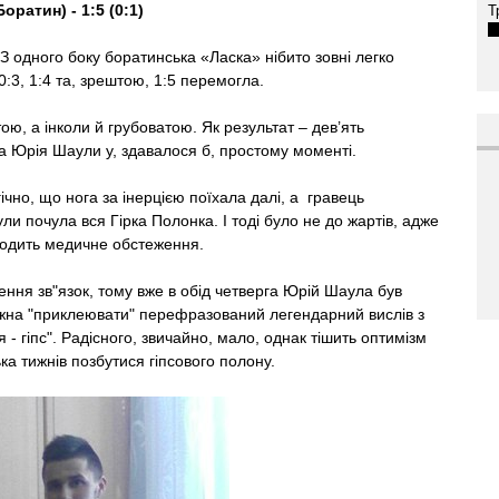
ратин) - 1:5 (0:1)
Т
 З одного боку боратинська «Ласка» нібито зовні легко
 0:3, 1:4 та, зрештою, 1:5 перемогла.
ю, а інколи й грубоватою. Як результат – дев’ять
а Юрія Шаули у, здавалося б, простому моменті.
ічно, що нога за інерцією поїхала далі, а гравець
ли почула вся Гірка Полонка. І тоді було не до жартів, адже
ходить медичне обстеження.
ння зв"язок, тому вже в обід четверга Юрій Шаула був
ожна "приклеювати" перефразований легендарний вислів з
 - гіпс". Радісного, звичайно, мало, однак тішить оптимізм
ька тижнів позбутися гіпсового полону.