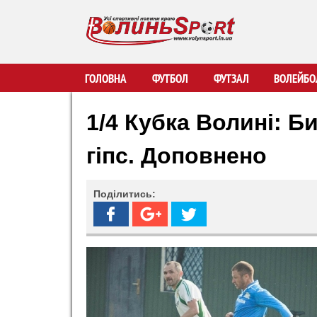
В
ГОЛОВНА
ФУТБОЛ
ФУТЗАЛ
ВОЛЕЙБО
о
1/4 Кубка Волині: Би
л
гіпс. Доповнено
и
Поділитись:
н
ь
S
p