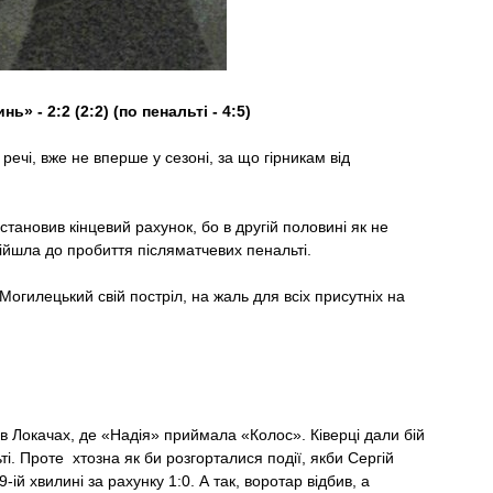
 - 2:2 (2:2) (по пенальті - 4:5)
ечі, вже не вперше у сезоні, за що гірникам від
тановив кінцевий рахунок, бо в другій половині як не
йшла до пробиття післяматчевих пенальті.
Могилецький свій постріл, на жаль для всіх присутніх на
 Локачах, де «Надія» приймала «Колос». Ківерці дали бій
і. Проте хтозна як би розгорталися події, якби Сергій
ій хвилині за рахунку 1:0. А так, воротар відбив, а