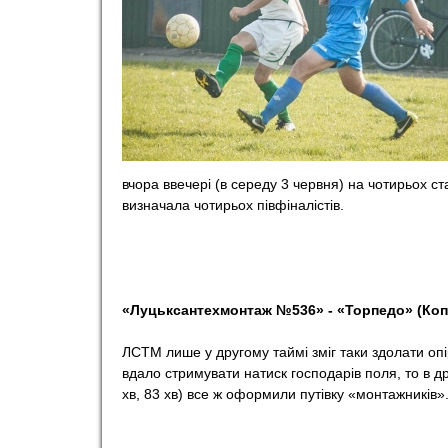
o
r
t
вчора ввечері (в середу 3 червня) на чотирьох ст
визначала чотирьох півфіналістів.
«Луцьксантехмонтаж №536» - «Торпедо» (Копачі
ЛСТМ лише у другому таймі зміг таки здолати оп
вдало стримувати натиск господарів поля, то в др
хв, 83 хв) все ж оформили путівку «монтажників»