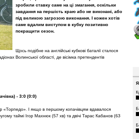
зробили ставку саме на ці змагання, оскільки
завдання на першість краю або не виконані, або
під великою загрозою виконання. І кожен хотів
саме вдалим виступом в кубку позитивно
покращити сезон.
Щось подібне на англійські кубкові баталії сталося
адіонах Волинської області, де вісімка претендентів
Я
К
вка) - 3:0 (0:0)
Б
ір «Торпедо». І якщо в першому копачівцям вдавалося
угому таймі Ігор Махнюк (57 хв) та двічі Тарас Кабанов (63
.
Б