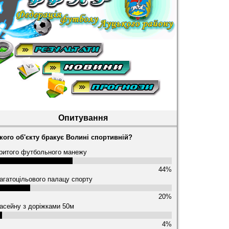
Опитування
кого об'єкту бракує Волині спортивній?
ритого футбольного манежу
44%
агатоцільового палацу спорту
20%
асейну з доріжками 50м
4%