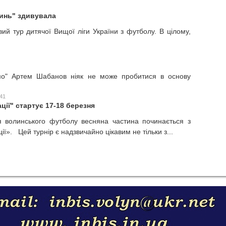
линь" здивувала
вий тур дитячої Вищої ліги України з футболу. В цілому,
амо" Артем Шабанов ніяк не може пробитися в основу
:41
ції" стартує 17-18 березня
я волинського футболу весняна частина починається з
ї». Цей турнір є надзвичайно цікавим не тільки з...