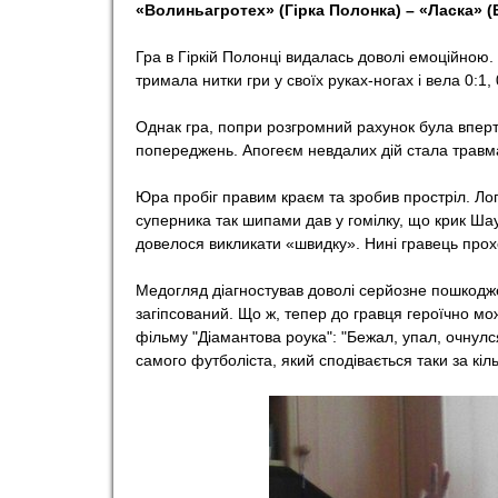
«Волиньагротех» (Гірка Полонка) – «Ласка» (Бо
Гра в Гіркій Полонці видалась доволі емоційною.
тримала нитки гри у своїх руках-ногах і вела 0:1,
Однак гра, попри розгромний рахунок була вперто
попереджень. Апогеєм невдалих дій стала травм
Юра пробіг правим краєм та зробив простріл. Лог
суперника так шипами дав у гомілку, що крик Шау
довелося викликати «швидку». Нині гравець про
Медогляд діагностував доволі серйозне пошкодже
загіпсований. Що ж, тепер до гравця героїчно м
фільму "Діамантова роука": "Бежал, упал, очнулся
самого футболіста, який сподівається таки за кіл