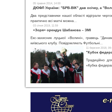
05 травня 2014, 14:00
ДЮФЛ України: "БРВ-ВІК" дав осічку, а "Во
Два представники нашої області відіграли черго
практично всі матчі можна...
03 січня 2019, 11:59
«Зоря» орендує Шабанова – ЗМІ
Екс-захисник луцької «Волині», гравець "Дин
київського клубу. Повідомляють Футбольні...
11 березня 2018, 09
"Кубок федера
Традиційно дл
«Кубка федераці