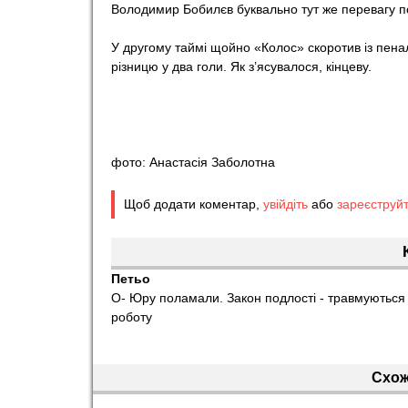
Володимир Бобилєв буквально тут же перевагу п
У другому таймі щойно «Колос» скоротив із пеналь
різницю у два голи. Як з’ясувалося, кінцеву.
фото: Анастасія Заболотна
Щоб додати коментар,
увійдіть
або
зареєструй
Петьо
О- Юру поламали. Закон подлості - травмуються 
роботу
Схож