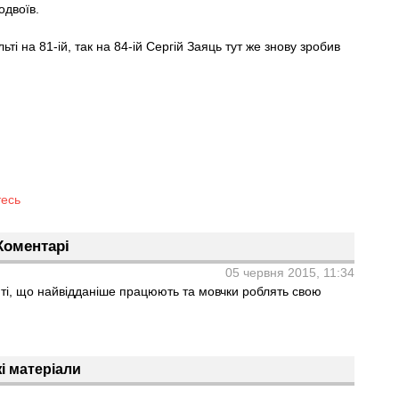
одвоїв.
ті на 81-ій, так на 84-ій Сергій Заяць тут же знову зробив
тесь
Коментарі
05 червня 2015, 11:34
ті, що найвідданіше працюють та мовчки роблять свою
і матеріали