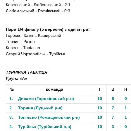
Ковельський - Любешівський - 2:1
Любомльський - Ратнівський - 0:3
Пари 1/4 фіналу (5 вересня) з однієї гри:
Горохів - Камінь-Каширський
Торчин - Ратне
Ковель - Топільно
Старий Чорторийськ - Турійськ
ТУРНІРНА ТАБЛИЦЯ
Група «А»
№
команда
І
В
Н
1.
Динамо (Горохівський р-н)
10
8
0
2.
Торчин (Луцький р-н)
10
7
1
3.
Топільно (Рожищенський р-н)
10
7
1
4.
Турійськ (Турійський р-н)
10
3
0