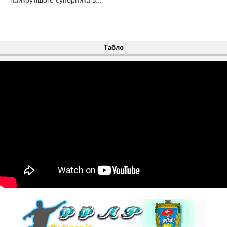
найкрутішого суперника в...
Табло