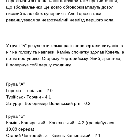
Горохівчани ж і топільчани показали таке протистояння,
що вболівальники ще довго обговорюватимуть доволі
високий клас обох суперників. Але Горохів таки
реваншувався за незрозумілий невиїзд першого кола.
У групі "Б" результати кілька разів перевертали ситуацію з
ніг на голову та навпаки. Камінь спочатку здолав Ковель, а
потім поступився Старому Чорторийську. Який, зрештою,
й повернув собі першу сходинку.
Група "А"
Горохів - Топільно - 2:0
Турійськ - Торчин - 4:1
Затурці - Володимир-Волинський р-н - 0:2
Група "Б"
Камінь-Каширський - Ковельський - 4:2 (гра відбулася
19.08 середа)
Старий Чорторийськ - Камінь-Каширський - 2:1