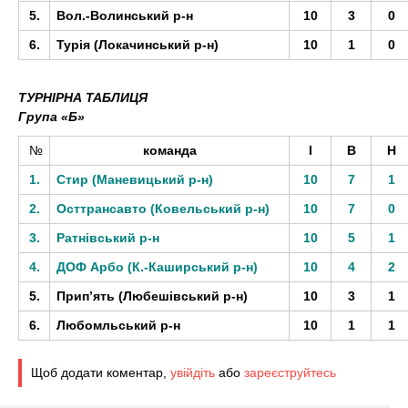
5.
Вол.-Волинський р-н
10
3
0
6.
Турія (Локачинський р-н)
10
1
0
ТУРНІРНА ТАБЛИЦЯ
Група «Б»
№
команда
І
В
Н
1.
Стир (Маневицький р-н)
10
7
1
2.
Осттрансавто (Ковельський р-н)
10
7
0
3.
Ратнівський р-н
10
5
1
4.
ДОФ Арбо (К.-Каширський р-н)
10
4
2
5.
Прип’ять (Любешівський р-н)
10
3
1
6.
Любомльський р-н
10
1
1
Щоб додати коментар,
увійдіть
або
зареєструйтесь