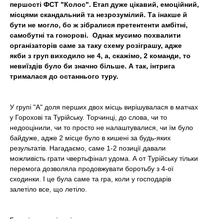
першості ФСТ "Колос". Етап дуже цікавий, емоційний,
t
місцями скандальний та незрозумілий. Та інакше й
бути не могло, бо ж зібралися претентенти амбітні,
самобутні та гонорові. Однак мусимо похвалити
організаторів саме за таку схему розіграшу, адже
якби з груп виходило не 4, а, скажімо, 2 команди, то
невиїздів було би значно більше. А так, інтрига
трималася до останнього туру.
У групі "А" доля перших двох місць вирішувалася в матчах
у Горохові та Турійську. Торчинці, до слова, чи то
недооцінили, чи то просто не налаштувалися, чи їм було
байдуже, адже 2 місце було в кишені за будь-яких
результатів. Нагадаємо, саме 1-2 позиції давали
можливість грати чвертьфінал удома. А от Турійську тільки
перемога дозволяла продовжувати боротьбу з 4-ої
сходинки. І це була саме та гра, коли у господарів
залетіло все, що летіло.