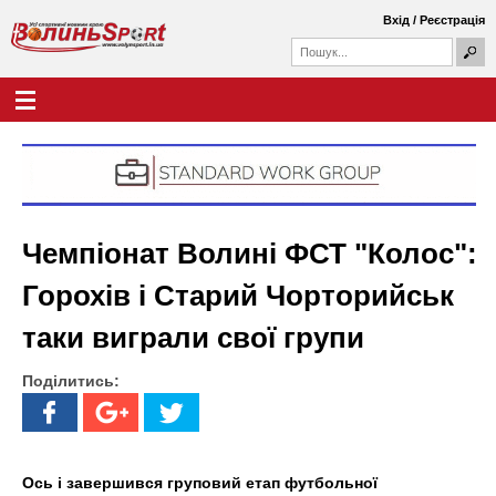
Перейти
Вхід
/
Реєстрація
до
П
основного
П
о
о
вмісту
ш
Г
В
у
ш
о
к
у
л
о
к
о
о
в
л
в
н
а
е
и
ф
м
Чемпіонат Волині ФСТ "Колос":
о
е
н
р
н
Горохів і Старий Чорторийськ
м
ю
ь
а
таки виграли свої групи
S
Поділитись:
p
o
r
Ось і завершився груповий етап футбольної