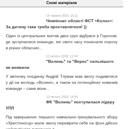
Схожі матеріали
14 червня 2015, 15:11
Чемпіонат області ФСТ «Колос»:
За дитину таки треба проставлятися! ))
Один із центральних матчів двох груп відбувся в Горохові,
де зустрічалися команди, які свого часу понюхали пороху
в різних обласних...
13 лютого 2020, 12:34
"Волинь" та "Верес" сильнішого
не виявили
У звітному поєдинку Андрій Тлумак мав змогу подивитися
у дії на молодь «Волині», а також на потенційних новачків
команди – саме вони...
13 лютого 2020, 14:04
ФК "Волинь" поступилася лідеру
УПЛ
Під завершення першого навчально-тренувального збору
«Хрестоносці» мали змогу перевірити себе на фоні дійсно