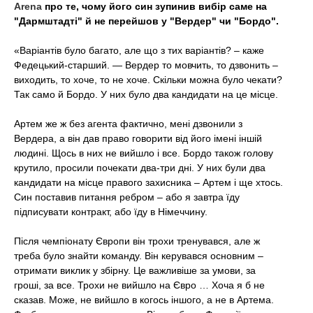
Arena
про те, чому його син зупинив вибір саме на
t
"Дармштадті" й не перейшов у "Вердер" чи "Бордо".
«Варіантів було багато, але що з тих варіантів? – каже
Федецький-старший. — Вердер то мовчить, то дзвонить –
виходить, то хоче, то не хоче. Скільки можна було чекати?
Так само й Бордо. У них було два кандидати на це місце.
Артем же ж без агента фактично, мені дзвонили з
Вердера, а він дав право говорити від його імені іншій
людині. Щось в них не вийшло і все. Бордо також голову
крутило, просили почекати два-три дні. У них були два
кандидати на місце правого захисника – Артем і ще хтось.
Син поставив питання ребром – або я завтра їду
підписувати контракт, або їду в Німеччину.
Після чемпіонату Європи він трохи тренувався, але ж
треба було знайти команду. Він керувався основним –
отримати виклик у збірну. Це важливіше за умови, за
гроші, за все. Трохи не вийшло на Євро … Хоча я б не
сказав. Може, не вийшло в когось іншого, а не в Артема.