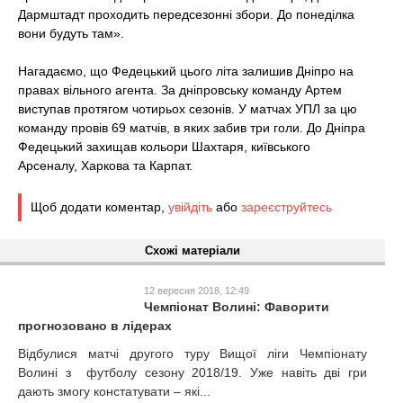
Дармштадт проходить передсезонні збори. До понеділка
вони будуть там».
Нагадаємо, що Федецький цього літа залишив Дніпро на
правах вільного агента. За дніпровську команду Артем
виступав протягом чотирьох сезонів. У матчах УПЛ за цю
команду провів 69 матчів, в яких забив три голи. До Дніпра
Федецький захищав кольори Шахтаря, київського
Арсеналу, Харкова та Карпат.
Щоб додати коментар,
увійдіть
або
зареєструйтесь
Схожі матеріали
12 вересня 2018, 12:49
Чемпіонат Волині: Фаворити
прогнозовано в лідерах
Відбулися матчі другого туру Вищої ліги Чемпіонату
Волині з футболу сезону 2018/19. Уже навіть дві гри
дають змогу констатувати – які...