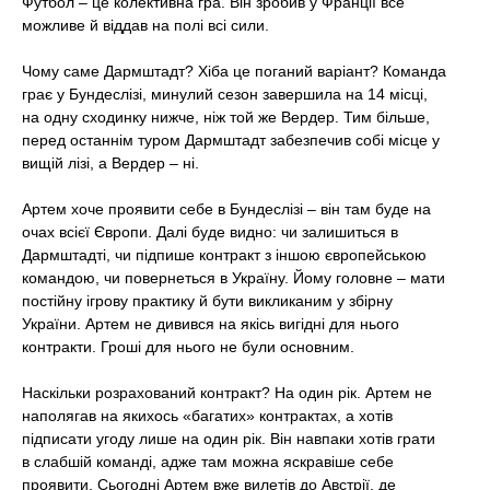
Футбол – це колективна гра. Він зробив у Франції все
можливе й віддав на полі всі сили.
Чому саме Дармштадт? Хіба це поганий варіант? Команда
грає у Бундеслізі, минулий сезон завершила на 14 місці,
на одну сходинку нижче, ніж той же Вердер. Тим більше,
перед останнім туром Дармштадт забезпечив собі місце у
вищій лізі, а Вердер – ні.
Артем хоче проявити себе в Бундеслізі – він там буде на
очах всієї Європи. Далі буде видно: чи залишиться в
Дармштадті, чи підпише контракт з іншою європейською
командою, чи повернеться в Україну. Йому головне – мати
постійну ігрову практику й бути викликаним у збірну
України. Артем не дивився на якісь вигідні для нього
контракти. Гроші для нього не були основним.
Наскільки розрахований контракт? На один рік. Артем не
наполягав на якихось «багатих» контрактах, а хотів
підписати угоду лише на один рік. Він навпаки хотів грати
в слабшій команді, адже там можна яскравіше себе
проявити. Сьогодні Артем вже вилетів до Австрії, де