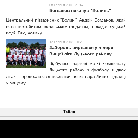
08 серпня 2016, 21:42
Богданов покинув "Волинь"
Центральний півзахисник "Волині" Андрій Богданов, який
встиг полюбитися волинським глядачам, покидає луцький
клуб. Таку новину ...
12 червня 2018, 10:23
Забороль вирвався у лідери
Вищої ліги Луцького району
Відбулися чергові матчі чемпіонату
Луцького району з футболу в двох
лігах. Перенесли свої поєдинки тільки пара Лище-Підгайці
у вищому...
Табло