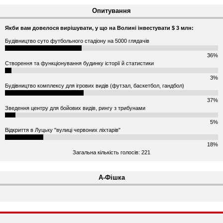
Опитування
Якби вам довелося вирішувати, у що на Волині інвестувати $ 3 млн:
Будівництво суто футбольного стадіону на 5000 глядачів
36%
Створення та функціонування будинку історії й статистики
3%
Будівництво комплексу для ігрових видів (футзал, баскетбол, гандбол)
37%
Зведення центру для бойових видів, рингу з трибунами
5%
Відкриття в Луцьку "вулиці червоних ліхтарів"
18%
Загальна кількість голосів: 221
А-Фішка