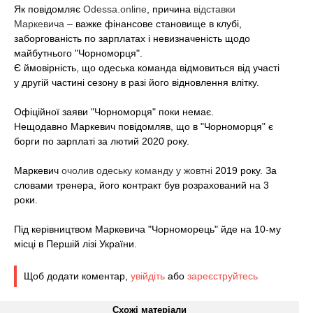
t
Як повідомляє
Odessa.online
, причина
відставки
Маркевича
– важке фінансове становище в клубі,
заборгованість по зарплатах і невизначеність щодо
майбутнього "Чорноморця".
Є ймовірність, що одеська команда відмовиться від участі
у другій частині сезону в разі його відновлення влітку.
Офіційної заяви "Чорноморця" поки немає.
Нещодавно Маркевич повідомляв, що в "Чорноморця" є
борги по зарплаті за лютий 2020 року.
Маркевич
очолив одеську команду у жовтні
2019
року. За
словами тренера, його контракт був розрахований на 3
роки.
Під керівництвом Маркевича "Чорноморець" йде на 10-му
місці в Першій лізі України.
Щоб додати коментар,
увійдіть
або
зареєструйтесь
Схожі матеріали