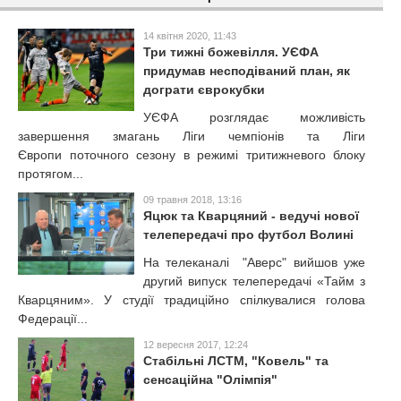
14 квітня 2020, 11:43
Три тижні божевілля. УЄФА
придумав несподіваний план, як
дограти єврокубки
УЄФА розглядає можливість
завершення змагань Ліги чемпіонів та Ліги
Європи поточного сезону в режимі тритижневого блоку
протягом...
09 травня 2018, 13:16
Яцюк та Кварцяний - ведучі нової
телепередачі про футбол Волині
На телеканалі "Аверс" вийшов уже
другий випуск телепередачі «Тайм з
Кварцяним». У студії традиційно спілкувалися голова
Федерації...
12 вересня 2017, 12:24
Стабільні ЛСТМ, "Ковель" та
сенсаційна "Олімпія"