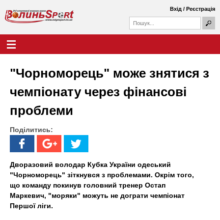
Перейти
Вхід
/
Реєстрація
до
П
основного
П
о
о
вмісту
ш
Г
В
у
ш
о
к
у
л
о
к
о
"Чорноморець" може знятися з
о
в
л
в
н
чемпіонату через фінансові
а
е
и
ф
м
проблеми
о
е
н
р
н
м
Поділитись:
ю
ь
а
S
Дворазовий володар Кубка України одеський
p
"Чорноморець" зіткнувся з проблемами. Окрім того,
що команду покинув головний тренер Остап
o
Маркевич, "моряки" можуть не дограти чемпіонат
Першої ліги.
r