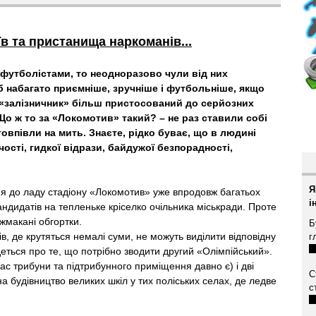
їв та пристанища наркоманів...
футболістами, то неодноразово чули від них
б набагато приємніше, зручніше і футбольніше, якщо
 «залізничник» більш пристосований до серйозних
Що ж то за «Локомотив» такий? – не раз ставили собі
овпівли на мить. Знаєте, рідко буває, що в людині
ості, гидкої відрази, байдужої безпорадності,
Я
ня до ладу стадіону «Локомотив» уже впродовж багатьох
і
ндидатів на тепленьке кріселко очільника міськради. Проте
жмакані обгортки.
Б
ків, де крутяться немалі суми, не можуть виділити відповідну
г
йдеться про те, що потрібно зводити другий «Олімпійський».
ас трибуни та підтрибунного приміщення давно є) і дві
С
на будівництво великих шкіл у тих поліських селах, де ледве
с