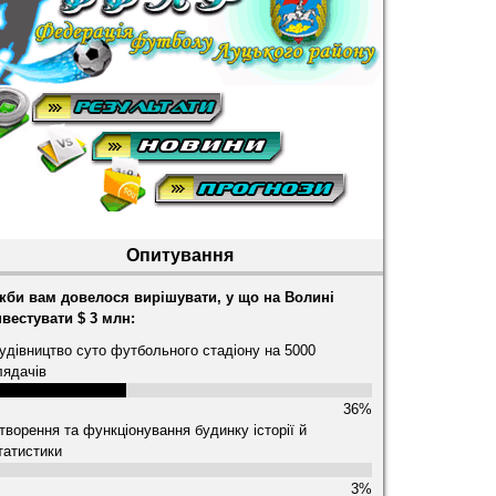
Опитування
кби вам довелося вирішувати, у що на Волині
нвестувати $ 3 млн:
удівництво суто футбольного стадіону на 5000
лядачів
36%
творення та функціонування будинку історії й
татистики
3%