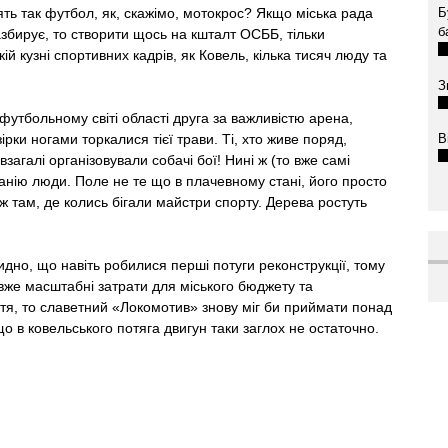
ять так футбол, як, скажімо, мотокрос? Якщо міська рада
Б
б
збирує, то створити щось на кшталт ОСББ, тільки
 кузні спортивних кадрів, як Ковель, кілька тисяч люду та
З
утбольному світі області друга за важливістю арена,
В
зірки ногами торкалися тієї трави. Ті, хто живе поряд,
загалі організовували собачі бої! Нині ж (то вже самі
анію люди. Поле не те що в плачевному стані, його просто
ж там, де колись бігали майстри спорту. Дерева ростуть
идно, що навіть робилися перші потуги реконструкції, тому
 вже масштабні затрати для міського бюджету та
ття, то славетний «Локомотив» знову міг би приймати понад
що в ковельського потяга двигун таки заглох не остаточно.