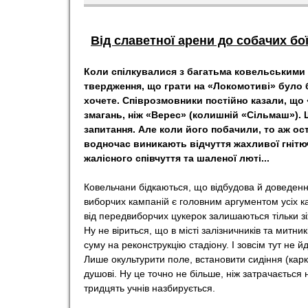
o
Від славетної арени до собачих бо
r
Коли спілкувалися з багатьма ковельськими 
t
твердження, що грати на «Локомотиві» було 
хочете. Співрозмовники постійно казали, що
змагань, ніж «Верес» (колишній «Сільмаш»). 
запитання. Але коли його побачили, то аж ост
водночас виникають відчуття жахливої гнітюч
жалісного співчуття та шаленої люті...
Ковельчани бідкаються, що відбудова й доведен
виборчих кампаній є головним аргументом усіх ка
від передвиборчих цукерок залишаються тільки зі
Ну не віриться, що в місті залізничників та митни
суму на реконструкцію стадіону. І зовсім тут не 
Лише окультурити поле, встановити сидіння (карк
душові. Ну це точно не більше, ніж затрачається 
тридцять учнів назбирується.