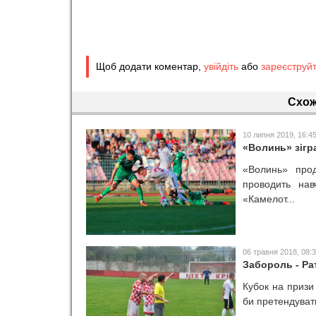
Щоб додати коментар,
увійдіть
або
зареєструй
Схож
10 липня 2019, 16:4
«Волинь» зігр
«Волинь» прод
проводить нав
«Камелот...
06 травня 2018, 08:
Забороль - Рат
Кубок на призи 
би претендувати