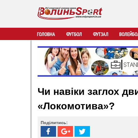
В
ГОЛОВНА
ФУТБОЛ
ФУТЗАЛ
ВОЛЕЙБО
о
л
и
Чи навіки заглох дв
н
«Локомотива»?
ь
S
Поділитись:
p