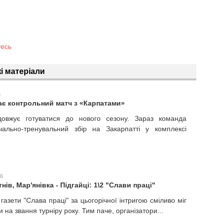
тесь
і матеріали
5
ає контрольний матч з «Карпатами»
овжує готуватися до нового сезону. Зараз команда
чально-тренувальний збір на Закарпатті у комплексі
36
нів, Мар'янівка - Підгайці: 1\2 "Слави праці"
газети "Слава праці" за цьогорічної інтригою сміливо міг
 на звання турніру року. Тим паче, організатори...