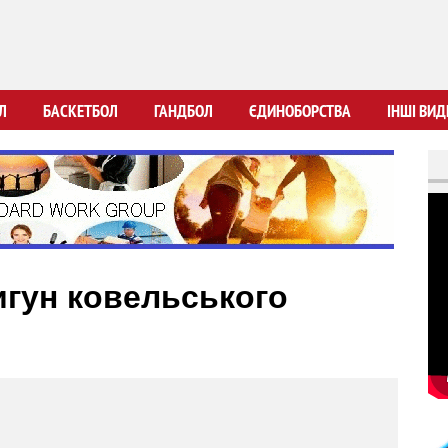
Перейти
до
основного
вмісту
Л
БАСКЕТБОЛ
ГАНДБОЛ
ЄДИНОБОРСТВА
ІНШІ ВИД
игун ковельського