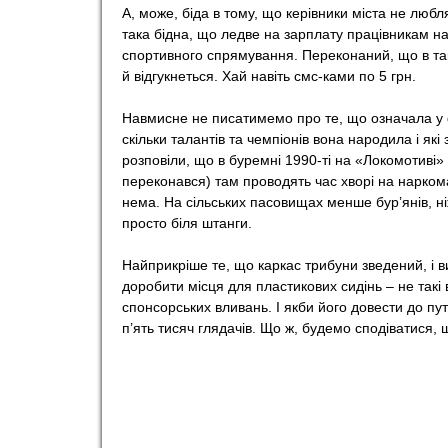
А, може, біда в тому, що керівники міста не любл
така бідна, що ледве на зарплату працівникам на
спортивного спрямування. Переконаний, що в такій
й відгукнеться. Хай навіть смс-ками по 5 грн.
Навмисне не писатимемо про те, що означала у ф
скільки талантів та чемпіонів вона народила і які 
розповіли, що в буремні 1990-ті на «Локомотиві» в
переконався) там проводять час хворі на нарком
нема. На сільських пасовищах менше бур’янів, ні
просто біля штанги.
Найприкріше те, що каркас трибуни зведений, і в
доробити місця для пластикових сидінь – не такі
спонсорських вливань. І якби його довести до пу
п’ять тисяч глядачів. Що ж, будемо сподіватися, 