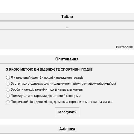
Табло
...
Всі таблиці
Опитування
З ЯКОЮ МЕТОЮ ВИ ВІДВІДУЄТЕ СПОРТИВНІ ПОДІЇ?
В
Я - реальний фан. Знаю дні народження гравців
а
Зустрітися з однодумцями (шашличок-чайок-гра-чайок-чайок-чайок)
р
Зробити селфі, зачекінитися й написати комент
і
Помилуватися гарними дівчатами / хлопцями
а
н
Покричати! Це єдине місце, де можна горланити матюки, ла-ла-ла!
т
и
А-Фішка