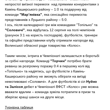
t
непростої виїзної перемоги над прямими конкурентами з
Камінь-Каширського району – 1:0 та подарунку від
команди
"Мар’янівка"
, яка сенсаційно перемогла
представників з Луцького району – 5:0.
І ось, після календарної гри
між командами "Топільно" та
"Соловичі"
, яка відбулась 12 серпня на полі чемпіонів
(рахунок 3:1 на користь господарів), футболісти, тренери
та офіційні представники клубу отримали нагороди від
Волинської обласної ради товариства «Колос».
Таким чином, інтрига в Чемпіонаті залишається в боротьбі
за срібні нагороди. Команді
"Торчин"
потрібно брати
реванш за розгромну поразку 0:4 в першому колі від
«Топільно» та надіятись, що футболісти з Камінь-
Каширського району не зможуть обіграти на виїзді
немотивовані «Соловичі». А для футболістів зі сіл
Нуйно
та Залісся
дебют в Чемпіонаті ВФСТ «Колос» уже можна
вважати вдалим – команда зуміла потрапити в призи та
зберігає кращі шанси на друге місце.
Турнірна таблиця