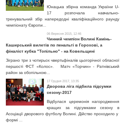
Юнацька збірна команда України U-
17 розпочала навчально-
тренувальний збір напередодні кваліфікаційного раунду
чемпіонату Європи...
06 Вересня 2015, 12:46
Чинний чемпіон Волині Камінь-
Каширський вилетів по пенальті в Горохові, а
фіналіст кубка "Топільно" - на Ковельщині
Зіграно три з чотирьох чвертьфіналів цьогорічної обласної
першості ФСТ «Колос». Матч «Торчин» - Ратнівський
район за обопільною...
17 Грудня 2017, 13:35
Дворова ліга підбила підсумки
сезону-2017
Відбулася церемонія нагородження
кращих за підсумками сезону в
Асоціації дворового футболу Волині. Дійство проходило у
формі ...