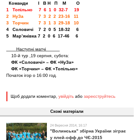
Команди І В Н П М О
1 Топільно 7 6 1 0 32-7 19
2 НуЗа 7 3 2 2 23-16 11
3 Торчин 7 3 1 3 29-18 10
4 Соловичі 7 2 0 5 18-32 6
5 Мар’янівка 7 2 0 6 17-46 6
Наступні матчі
10-й тур ,19 серпня, субота:
ФК «Соловичі» – ФК «НуЗа»
ФК «Торчин» – ФК «Топільно»
Початок ігор о 16:00 год.
Щоб додати коментар,
увійдіть
або
зареєструйтесь
Схожі матеріали
24 Вересня 2014, 16:17
"Волинська" збірна України зіграє
у плей-офф до ЧЄ-2015