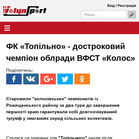
Перейти
Вхід
/
Реєстрація
до
П
основного
П
о
о
матеріалу
ш
Г
В
у
ш
о
к
у
л
о
к
о
ФК «Топільно» - достроковий
о
в
л
в
н
чемпіон облради ВФСТ «Колос»
а
е
и
ф
м
о
Поділитись:
е
н
р
н
м
ю
ь
а
S
Старожили "колосівських" чемпіонатів із
Рожищенського району за два тури до завершення
p
першості краю гарантували собі довгоочікуваний
тріумф у змаганнях серед сільських колективів.
o
r
Сталася ця приємна для
"Топільного"
оказія після