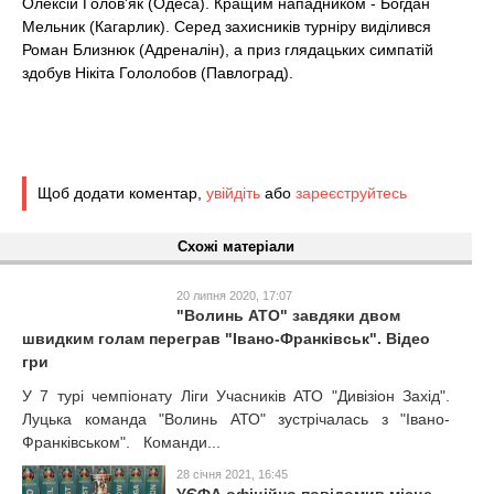
Олексій Голов'як (Одеса). Кращим нападником - Богдан
Мельник (Кагарлик). Серед захисників турніру виділився
Роман Близнюк (Адреналін), а приз глядацьких симпатій
здобув Нікіта Гололобов (Павлоград).
Щоб додати коментар,
увійдіть
або
зареєструйтесь
Схожі матеріали
20 липня 2020, 17:07
"Волинь АТО" завдяки двом
швидким голам переграв "Івано-Франківськ". Відео
гри
У 7 турі чемпіонату Ліги Учасників АТО "Дивізіон Захід".
Луцька команда "Волинь АТО" зустрічалась з "Івано-
Франківськом". Команди...
28 січня 2021, 16:45