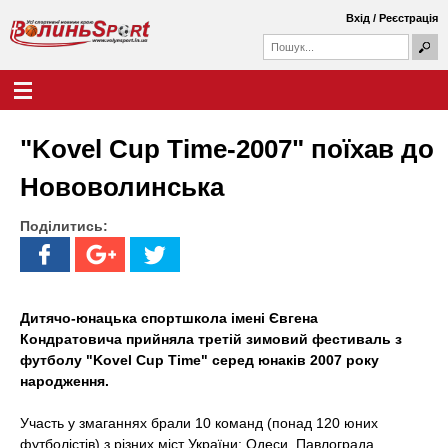
Перейти
Вхід
/
Реєстрація
до
П
основного
П
о
о
вмісту
ш
Г
В
у
ш
о
к
у
л
о
к
о
"Kovel Cup Time-2007" поїхав до
о
в
л
в
н
Нововолинська
а
е
и
ф
м
о
Поділитись:
е
н
р
н
м
ю
ь
а
S
Дитячо-юнацька спортшкола імені Євгена
Кондратовича прийняла третій зимовий фестиваль з
p
футболу "Kovel Cup Time" серед юнаків 2007 року
народження.
o
r
Участь у змаганнях брали 10 команд (понад 120 юних
футболістів) з різних міст України: Одеси, Павлограда,