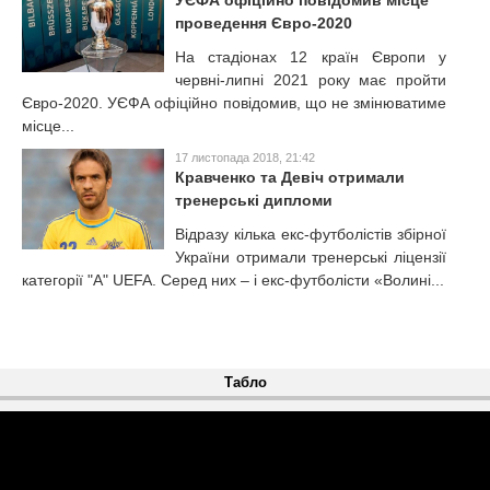
УЄФА офіційно повідомив місце
проведення Євро-2020
На стадіонах 12 країн Європи у
червні-липні 2021 року має пройти
Євро-2020. УЄФА офіційно повідомив, що не змінюватиме
місце...
17 листопада 2018, 21:42
Кравченко та Девіч отримали
тренерські дипломи
Відразу кілька екс-футболістів збірної
України отримали тренерські ліцензії
категорії "А" UEFA. Серед них – і екс-футболісти «Волині...
Табло