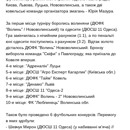
t
Києва, Львова, Луцька, Нововолинська, а також дві
ковельські команди організатора змагань - Юрія Мазура.
За перше місце турніру боролись волиняни (ДЮФК
"Волинь" / Нововолинський) та одесити (ДЮСШ 11 Одеса).
Гра закінчилась з нічийним рахунком (1:1), а по пенальті
юні одесити поступились з рахунком (3:2). Відтак золото
дісталось ДЮФК "Волинь" Нововолинський. Бронзу
виборола команда "Скіфи" з Павлограду, яка приїхала до
Ковеля вперше.
4-е місце: "Адреналін" Луцьк
5-е місце: ДЮСШ "Агро Експерт Кагарлик" (Київська обл.)
6-е місце: ДЮФК "Тайм" Ковель
7-е місце: "Динамо" Львів
8-е місце: ДЮСШ 11 "Одеса-2
9-е місце: ДЮФК" Волинь - 2" Нововолинський
10-е місце: ФК "Люблинець" Волинська обл.
Також було проведено 6 футбольних конкурсів. Перемогу
в яких здобули:
- Шевчук Мирон (ДЮСШ 11 Одеса) (у набиванні м'яча) //