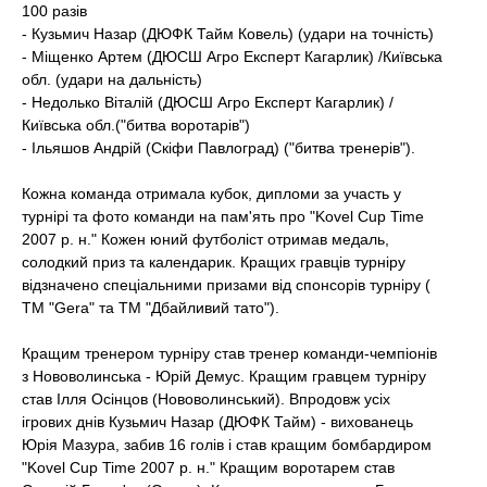
100 разів
- Кузьмич Назар (ДЮФК Тайм Ковель) (удари на точність)
- Міщенко Артем (ДЮСШ Агро Експерт Кагарлик) /Київська
обл. (удари на дальність)
- Недолько Віталій (ДЮСШ Агро Експерт Кагарлик) /
Київська обл.("битва воротарів")
- Ільяшов Андрій (Скіфи Павлоград) ("битва тренерів").
Кожна команда отримала кубок, дипломи за участь у
турнірі та фото команди на пам'ять про "Kovel Cup Time
2007 р. н." Кожен юний футболіст отримав медаль,
солодкий приз та календарик. Кращих гравців турніру
відзначено спеціальними призами від спонсорів турніру (
ТМ "Gera" та ТМ "Дбайливий тато").
Кращим тренером турніру став тренер команди-чемпіонів
з Нововолинська - Юрій Демус. Кращим гравцем турніру
став Ілля Осінцов (Нововолинський). Впродовж усіх
ігрових днів Кузьмич Назар (ДЮФК Тайм) - вихованець
Юрія Мазура, забив 16 голів і став кращим бомбардиром
"Kovel Cup Time 2007 р. н." Кращим воротарем став