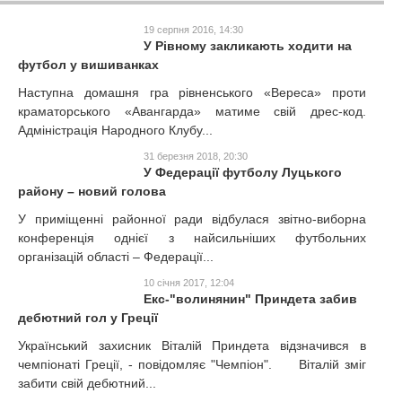
19 серпня 2016, 14:30
У Рівному закликають ходити на
футбол у вишиванках
Наступна домашня гра рівненського «Вереса» проти
краматорського «Авангарда» матиме свій дрес-код.
Адміністрація Народного Клубу...
31 березня 2018, 20:30
У Федерації футболу Луцького
району – новий голова
У приміщенні районної ради відбулася звітно-виборна
конференція однієї з найсильніших футбольних
організацій області – Федерації...
10 січня 2017, 12:04
Екс-"волинянин" Приндета забив
дебютний гол у Греції
Український захисник Віталій Приндета відзначився в
чемпіонаті Греції, - повідомляє "Чемпіон". Віталій зміг
забити свій дебютний...