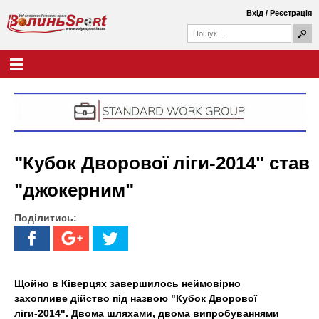
Перейти
Вхід
/
Реєстрація
до
П
основного
П
о
о
вмісту
ш
Г
В
у
ш
о
к
у
л
о
к
о
о
в
л
в
н
а
е
и
ф
м
"Кубок Дворової ліги-2014" став
о
е
н
р
н
"джокерним"
м
ю
ь
а
Поділитись:
S
p
o
Щойно в Ківерцях завершилось неймовірно
захопливе дійство під назвою "Кубок Дворової
r
ліги-2014".
Двома шляхами, двома випробуваннями