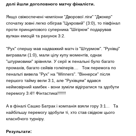
t
долі йшли доголовного матчу фіналісти.
Якщо свіжоспечені чемпіони "Дворової ліги" "Джокер"
спочатку зовні легко обіграв "Цукровий" (3:0), то півфінал
проти принципового суперника "Шігірюм" подарував
вулкан емоцій та рахунок 3:2.
"Рух" спершу мав надважкий матч із "Штурмом". "Рухівці"
вигравали (1:0), мали цілу купу моментів, однак
"штурмовики" зрівняли. У серії ж пенальні було багато
промахів, багато сейвів голкіперів.... Тож перемога по
пенальті вивела "Рух" на "Winners". "Віннерси" після
першого тайму вели 3:1, але "Рухівцям" вдався
неймовірний камбек - вони зуміли відігратися та здобути
перемогу 3:4!! Фінтастика!!!!!!!
А в фіналі Сашко Батрак і компанія взяли гору 3:1... Та
найбільшу перемогу здобули ті, хто став свідком цього
класнбчого турніру.
Результати: