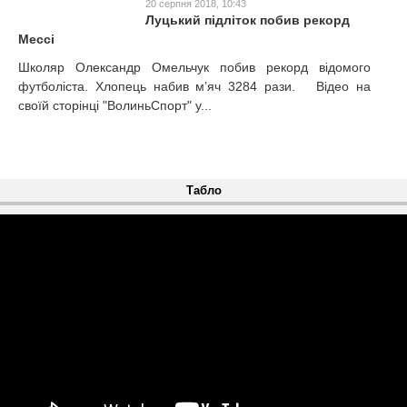
20 серпня 2018, 10:43
Луцький підліток побив рекорд
Мессі
Школяр Олександр Омельчук побив рекорд відомого
футболіста. Хлопець набив м’яч 3284 рази. Відео на
своїй сторінці "ВолиньСпорт" у...
Табло