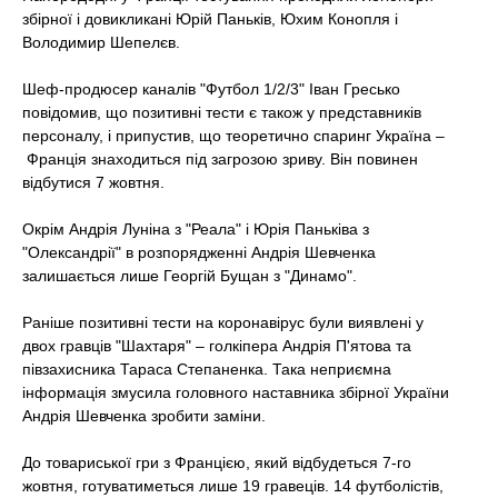
t
збірної і довикликані Юрій Паньків, Юхим Конопля і
Володимир Шепелєв.
Шеф-продюсер каналів "Футбол 1/2/3" Іван Гресько
повідомив, що позитивні тести є також у представників
персоналу, і припустив, що теоретично
спаринг Україна –
Франція знаходиться під загрозою зриву
. Він повинен
відбутися 7 жовтня.
Окрім Андрія Луніна з "Реала" і Юрія Паньківа з
"Олександрії" в розпорядженні Андрія Шевченка
залишається лише Георгій Бущан з "Динамо".
Раніше позитивні тести на коронавірус були виявлені у
двох гравців "Шахтаря" – голкіпера Андрія П'ятова та
півзахисника Тараса Степаненка. Така неприємна
інформація змусила головного наставника збірної України
Андрія Шевченка зробити заміни.
До товариської гри з Францією, який відбудеться 7-го
жовтня, готуватиметься лише 19 гравеців. 14 футболістів,