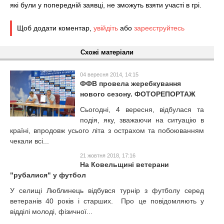
які були у попередній заявці, не зможуть взяти участі в грі.
Щоб додати коментар,
увійдіть
або
зареєструйтесь
Схожі матеріали
04 вересня 2014, 14:15
ФФВ провела жеребкування
нового сезону. ФОТОРЕПОРТАЖ
Сьогодні, 4 вересня, відбулася та
подія, яку, зважаючи на ситуацію в
країні, впродовж усього літа з острахом та побоюванням
чекали всі...
21 жовтня 2018, 17:16
На Ковельщині ветерани
"рубалися" у футбол
У селищі Люблинець відбувся турнір з футболу серед
ветеранів 40 років і старших. Про це повідомляють у
відділі молоді, фізичної...