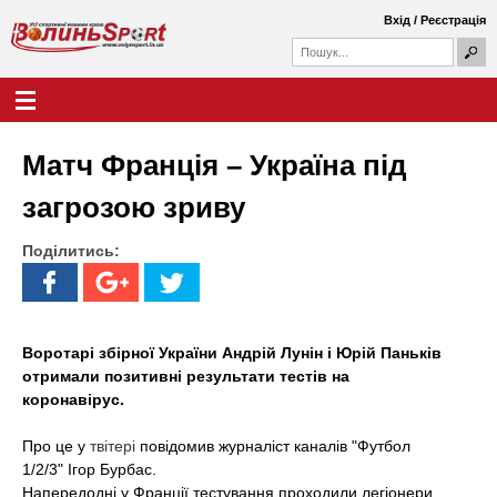
Перейти
Вхід
/
Реєстрація
до
П
основного
П
о
о
вмісту
ш
Г
В
у
ш
о
к
у
л
о
к
о
Матч Франція – Україна під
о
в
л
в
н
загрозою зриву
а
е
и
ф
м
о
Поділитись:
е
н
р
н
м
ю
ь
а
S
Воротарі збірної України Андрій Лунін і Юрій Паньків
отримали позитивні результати тестів на
p
коронавірус.
o
Про це у
твітері
повідомив журналіст каналів "Футбол
r
1/2/3" Ігор Бурбас.
Напередодні у Франції тестування проходили легіонери