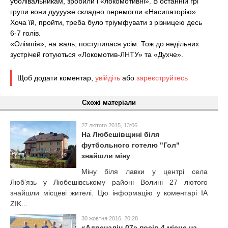
уболівальникам, зробили і «локомотивні». В останній грі
групи вони дууууже складно перемогли «Насипаторію».
Хоча їй, пройти, треба було тріумфувати з різницею десь
6-7 голів.
«Олімпія», на жаль, поступилася усім. Тож до недільних
зустрічей готуються «Локомотив-ЛНТУ» та «Духче».
Щоб додати коментар,
увійдіть
або
зареєструйтесь
Схожі матеріали
27 лютого 2015, 13:06
На Любешівщині біля
футбольного готелю "Гол"
знайшли міну
Міну біля лавки у центрі села
Люб’язь у Любешівському районі Волині 27 лютого
знайшли місцеві жителі. Цю інформацію у коментарі IA
ZIK...
30 жовтня 2016, 20:28
«Адреналін-07» посів 4 місце на