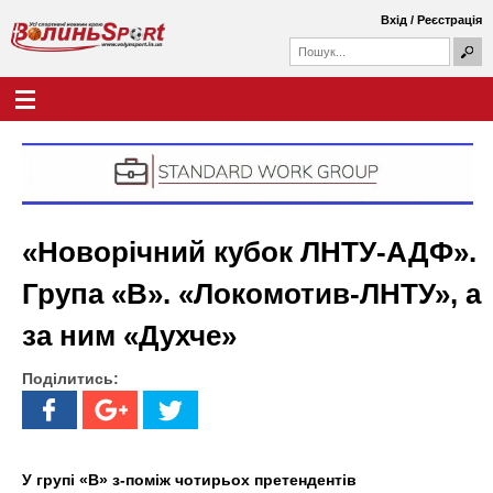
Перейти
Вхід
/
Реєстрація
до
П
основного
П
о
о
вмісту
ш
Г
В
у
ш
о
к
у
л
о
к
о
о
в
л
в
н
а
е
и
ф
м
«Новорічний кубок ЛНТУ-АДФ».
о
е
н
р
н
Група «В». «Локомотив-ЛНТУ», а
м
ю
ь
а
за ним «Духче»
S
Поділитись:
p
o
r
У групі «В» з-поміж чотирьох претендентів