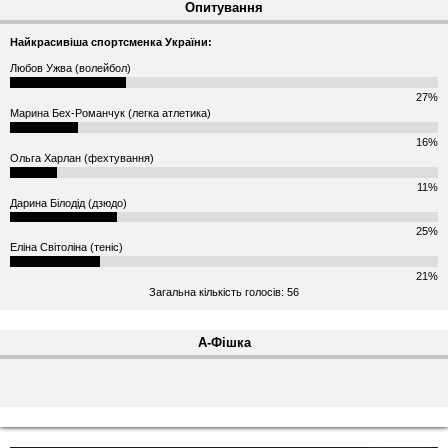
Опитування
Найкрасивіша спортсменка України:
Любов Ужва (волейбол)
27%
Марина Бех-Романчук (легка атлетика)
16%
Ольга Харлан (фехтування)
11%
Дарина Білодід (дзюдо)
25%
Еліна Світоліна (теніс)
21%
Загальна кількість голосів: 56
А-Фішка