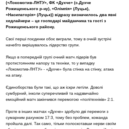
(«Локомотив-ЛНТУ», ФК «Духче» (с.Духче
t
Рожищенського р-ну), «Олімпія» (Луцьк),
«Насипаторія» (Луцьк)) відразу визначилось два явні
хедлайнери – це господарі майданчика та гості з
Рожищенського району.
Свої перші поєдинки обоє виграли, тому в очній зустрічі
начебто вирішувалось лідерство групи.
Якщо в попередній групі очний матч лідерів був
протистоянням напору та техніки, то у випадку
«Локомотив-ЛНТУ» - «Духче» була стінка на стінку, атака
на атаку.
Єдиноборства були такі, що аж іскри летіли. Доволі
сумбурний, інколи суперечливий та надзвичайно
емоційний матч закінчився перемогою «політехніків» 2:1.
Проте в інших матчах «Духче» здобуло дві перемоги з
сумарним рахунком 17:3, тому без проблем, команда
пройшла далі. Так само, тільки полоскотавши нерви своїм