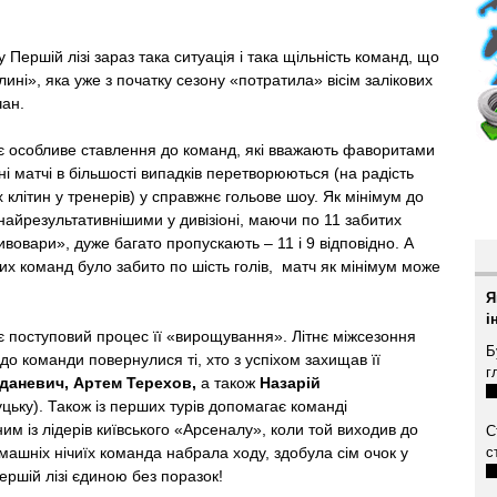
у Першій лізі зараз така ситуація і така щільність команд, що
ині», яка уже з початку сезону «потратила» вісім залікових
чан.
 особливе ставлення до команд, які вважають фаворитами
хні матчі в більшості випадків перетворюються (на радість
 клітин у тренерів) у справжнє гольове шоу. Як мінімум до
айрезультативнішими у дивізіоні, маючи по 11 забитих
ивовари», дуже багато пропускають – 11 і 9 відповідно. А
их команд було забито по шість голів, матч як мінімум може
Я
і
 поступовий процес її «вирощування». Літнє міжсезоння
Б
до команди повернулися ті, хто з успіхом захищав її
г
даневич, Артем Терехов,
а також
Назарій
Луцьку). Також із перших турів допомагає команді
ним із лідерів київського «Арсеналу», коли той виходив до
С
машніх нічиїх команда набрала ходу, здобула сім очок у
с
Першій лізі єдиною без поразок!