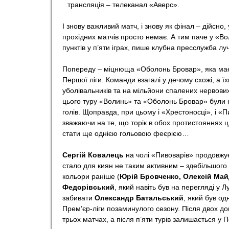
трансляція – телеканал «Аверс».
o
І знову важливий матч, і знову як фінал – дійсно, 
прохідних матчів просто немає. А тим паче у «Вол
r
пунктів у п’яти іграх, пише клубна пресслужба лу
t
Попереду – міцнюща «Оболонь Бровар», яка має
Першої ліги. Команди взагалі у дечому схожі, а ї
уболівальників та на мільйони спалених нервових
цього туру «Волинь» та «Оболонь Бровар» були н
голів. Щоправда, при цьому і «Хрестоносці», і «П
зважаючи на те, що торік в обох протистояннях ц
стати ще однією гольовою феєрією…
Сергій Ковалець
на чолі «Пивоварів» продовжує
стало для киян не таким активним – здебільшого 
кольори раніше (
Юрій Бровченко, Олексій Май
Федорівський
, який навіть був на перегляді у 
забивати
Олександр Батальський
, який був од
Прем’єр-ліги позаминулого сезону. Після двох до
трьох матчах, а після п’яти турів залишається у 