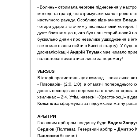
«Волинь» отримала чергове піднесення у настрої
молодь та гравці, які отримували мало ігрового ч
наступного раунду. Особливо відзначився
Влади
чотири удари з «точки» у післяматчевій лотереї
дуже близьким до цього був наш старий-новий н
буквально днями про невелике ушкодження в інт
все ж має шанси вийти в Києві зі старту). У будь
дискваліфікацій
Андрій Тлумак
має чимало приє
налаштовані змагатися лише за перемогу!
VERSUS
В історії протистоянь цих команд – поки лише чо
«Пивоварів» (2:0, 1:0), а от матчі попереднього
досить несподівано перемогла столична «гроза 
хвилинах – 2:4. Утім, навесні «Хрестоносці» від
Кожанова
сформував за підсумками матчу реван
АРБІТРИ
Головним арбітром поєдинку буде
Вадим Запру
Сердюк
(Полтава). Резервний арбітр –
Дмитро 
Павленко
(Вінниця).