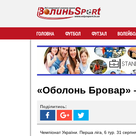
В
ГОЛОВНА
ФУТБОЛ
ФУТЗАЛ
ВОЛЕЙБО
о
л
и
«Оболонь Бровар» –
н
ь
Поділитись:
S
p
Чемпіонат України. Перша ліга, 6 тур. 31 серпн