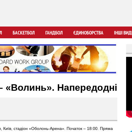
Перейти
до
основного
вмісту
Л
БАСКЕТБОЛ
ГАНДБОЛ
ЄДИНОБОРСТВА
ІНШІ ВИД
 «Волинь». Напередодні
я, Київ, стадіон «Оболонь-Арена». Початок – 18:00. Пряма