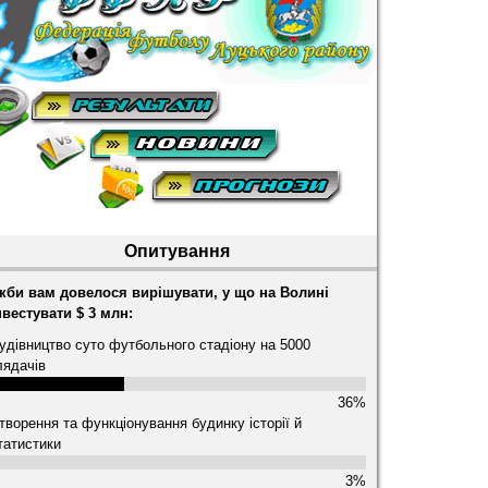
Опитування
кби вам довелося вирішувати, у що на Волині
нвестувати $ 3 млн:
удівництво суто футбольного стадіону на 5000
лядачів
36%
творення та функціонування будинку історії й
татистики
3%