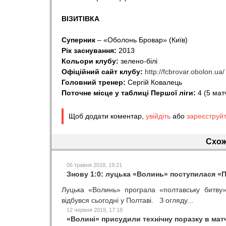
ВІЗИТІВКА
Суперник
– «Оболонь Бровар» (Київ)
Рік заснування:
2013
Кольори клубу:
зелено-білі
Офіційний сайт клубу:
http://fcbrovar.obolon.ua/
Головний тренер:
Сергій Ковалець
Поточне місце у таблиці Першої ліги:
4 (5 мат
Щоб додати коментар,
увійдіть
або
зареєструй
Схож
06 травня 2018, 19:21
Знову 1:0: луцька «Волинь» поступилася «
Луцька «Волинь» програла «полтавську битву»
відбувся сьогодні у Полтаві. З огляду...
12 червня 2019, 17:18
«Волині» присудили технічну поразку в мат