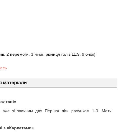
чів, 2 перемоги, 3 нічиї, різниця голів 11:9, 9 очок)
тесь
і матеріали
Полтаві»
 вже зі звичним для Першої ліги рахунком 1-0. Матч
чі з «Карпатами»