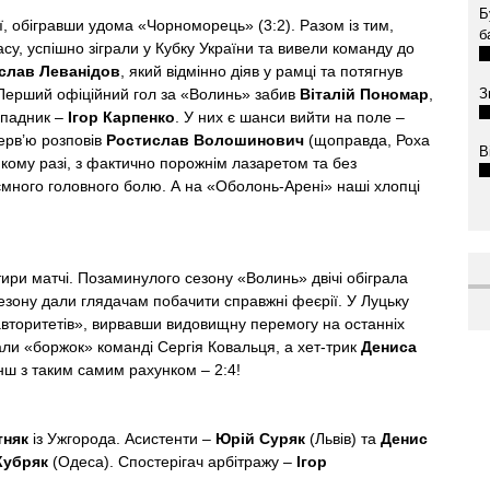
Б
, обігравши удома «Чорноморець» (3:2). Разом із тим,
б
асу, успішно зіграли у Кубку України та вивели команду до
слав Леванідов
, який відмінно діяв у рамці та потягнув
З
. Перший офіційний гол за «Волинь» забив
Віталій Пономар
,
ападник –
Ігор Карпенко
. У них є шанси вийти на поле –
ерв’ю розповів
Ростислав Волошинович
(щоправда, Роха
В
-якому разі, з фактично порожнім лазаретом та без
много головного болю. А на «Оболонь-Арені» наші хлопці
тири матчі. Позаминулого сезону «Волинь» двічі обіграла
 сезону дали глядачам побачити справжні феєрії. У Луцьку
авторитетів», вирвавши видовищну перемогу на останніх
дали «боржок» команді Сергія Ковальця, а хет-трик
Дениса
ш з таким самим рахунком – 2:4!
тняк
із Ужгорода. Асистенти –
Юрій Суряк
(Львів) та
Денис
Кубряк
(Одеса). Спостерігач арбітражу –
Ігор