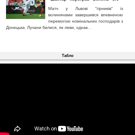
Матч у Львові "гірників" із
волинянами завершився впевненою
перемогою номінальних господарів з
Донецька. Лучани билися, як леви, однак...
Табло