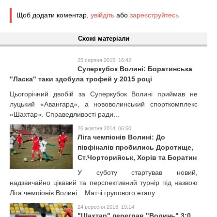
Щоб додати коментар,
увійдіть
або
зареєструйтесь
Схожі матеріали
25 серпня 2015, 16:42
Суперкубок Волині: Боратинська
"Ласка" таки здобула трофей у 2015 році
Цьогорічний двобій за Суперкубок Волині приймав не
луцький «Авангард», а нововолинський спорткомплекс
«Шахтар». Справедливості ради...
26 жовтня 2014, 06:50
Ліга чемпіонів Волині: До
півфіналів пробились Доротище,
Ст.Чорторийськ, Хорів та Боратин
У суботу стартував новий,
надзвичайно цікавий та перспективний турнір під назвою
Ліга чемпіонів Волині. Матчі групового етапу...
24 вересня 2016, 19:14
"Шахтар" переграв "Волинь" 3:0