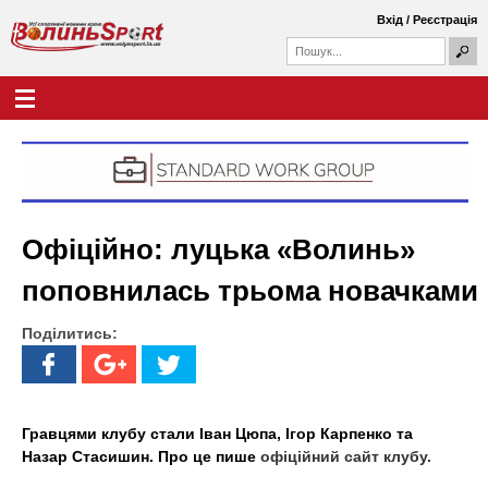
Перейти
Вхід
/
Реєстрація
до
П
основного
П
о
о
вмісту
ш
Г
В
у
ш
о
к
у
л
о
к
о
о
в
л
в
н
а
е
и
ф
м
Офіційно: луцька «Волинь»
о
е
н
р
н
поповнилась трьома новачками
м
ю
ь
а
Поділитись:
S
p
o
Гравцями клубу стали Іван Цюпа, Ігор Карпенко та
Назар Стасишин. Про це пише
офіційний сайт клубу.
r