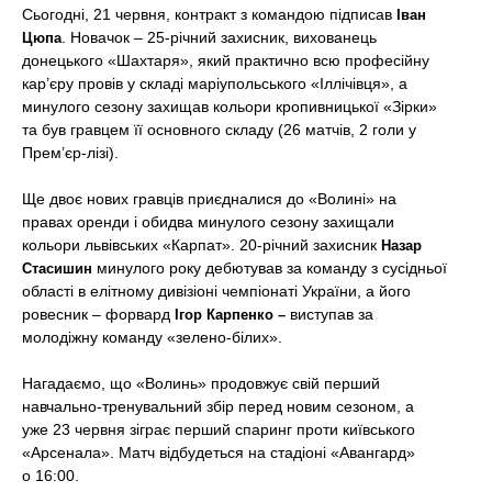
t
Сьогодні, 21 червня, контракт з командою підписав
Іван
. Новачок – 25-річний захисник, вихованець
Цюпа
донецького «Шахтаря», який практично всю професійну
кар’єру провів у складі маріупольського «Іллічівця», а
минулого сезону захищав кольори кропивницької «Зірки»
та був гравцем її основного складу (26 матчів, 2 голи у
Прем’єр-лізі).
Ще двоє нових гравців приєдналися до «Волині» на
правах оренди і обидва минулого сезону захищали
кольори львівських «Карпат». 20-річний захисник
Назар
минулого року дебютував за команду з сусідньої
Стасишин
області в елітному дивізіоні чемпіонаті України, а його
ровесник – форвард
виступав за
Ігор Карпенко –
молодіжну команду «зелено-білих».
Нагадаємо, що «Волинь» продовжує свій перший
навчально-тренувальний збір перед новим сезоном, а
уже 23 червня зіграє перший спаринг проти київського
«Арсенала». Матч відбудеться на стадіоні «Авангард»
о 16:00.