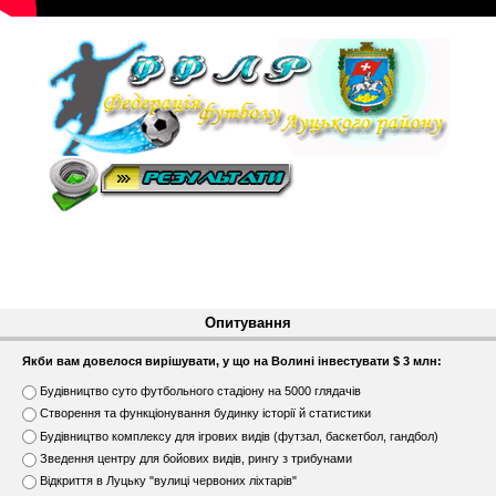
Опитування
Якби вам довелося вирішувати, у що на Волині інвестувати $ 3 млн:
В
Будівництво суто футбольного стадіону на 5000 глядачів
а
Створення та функціонування будинку історії й статистики
р
Будівництво комплексу для ігрових видів (футзал, баскетбол, гандбол)
і
Зведення центру для бойових видів, рингу з трибунами
а
н
Відкриття в Луцьку "вулиці червоних ліхтарів"