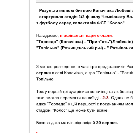
o
Результативною битвою Копачівка-Любеші
стартувала стадія 1/2 фіналу Чемпіонату Во
r
з футболу серед колективів ФСТ "Колос".
Нагадаємо,
півфінальні пари склали
:
t
"Торпедо" (Копачівка) - "Прип"ять"(Любешів)
"Топільно" (Рожищенський р-н) - " Ратнівськи
З
метою розведення в часі ігри представників Ро
серпня
в селі Копачівка, а гра "Топільно" - "Ратн
Топільно.
Тож у першій грі зустрілися копачівці та любешів
таки змогла перемогти на виїзді -
2:3
. Однак не 
адже "Торпедо" у цій першості є поєднанням мол
стадіоні "Колос" ще може бути всяке.
Базова дата матчів-відповідей
20 серпня.