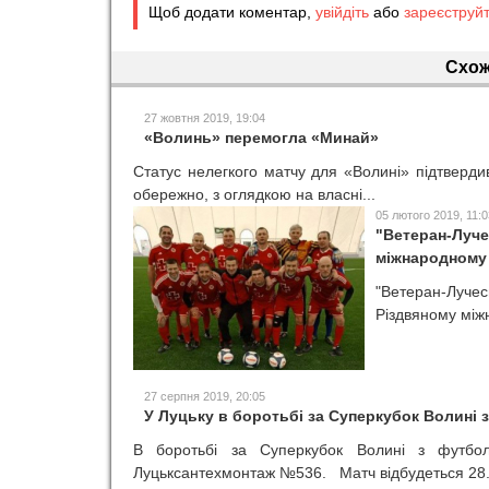
Щоб додати коментар,
увійдіть
або
зареєструй
Схож
27 жовтня 2019, 19:04
«Волинь» перемогла «Минай»
Статус нелегкого матчу для «Волині» підтверд
обережно, з оглядкою на власні...
05 лютого 2019, 11:0
"Ветеран-Луче
міжнародному 
"Ветеран-Лучес
Різдвяному між
27 серпня 2019, 20:05
У Луцьку в боротьбі за Суперкубок Волині
В боротьбі за Суперкубок Волині з футбол
Луцьксантехмонтаж №536. Матч відбудеться 28.