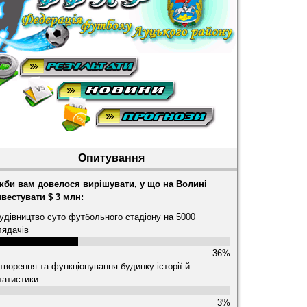
Опитування
кби вам довелося вирішувати, у що на Волині
нвестувати $ 3 млн:
удівництво суто футбольного стадіону на 5000
лядачів
36%
творення та функціонування будинку історії й
татистики
3%