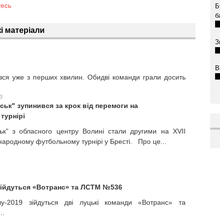
тесь
Б
б
і матеріали
З
В
ився уже з перших хвилин. Обидві команди грали досить
3
ськ" зупинився за крок від перемоги на
турнірі
ьк" з обласного центру Волині стали другими на XVII
народному футбольному турнірі у Бресті. Про це...
 зійдуться «Вотранс» та ЛСТМ №536
у-2019 зійдуться дві луцькі команди «Вотранс» та
..