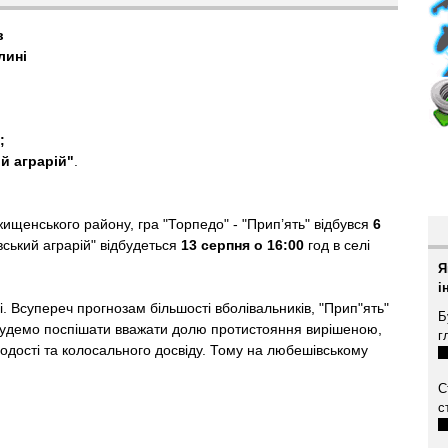
в
лині
;
й аграрій"
.
жищенського району, гра "Торпедо" - "Прип’ять" відбувся
6
івський аграрій" відбудеться
13 серпня о 16:00
год в селі
Я
і
ці. Всупереч прогнозам більшості вболівальників, "Прип"ять"
Б
будемо поспішати вважати долю протистояння вирішеною,
г
одості та колосального досвіду. Тому на любешівському
С
с