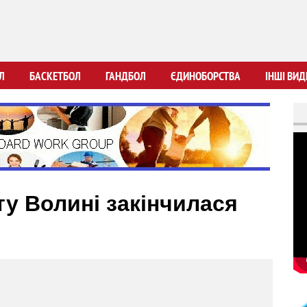
Перейти
до
основного
вмісту
Л
БАСКЕТБОЛ
ГАНДБОЛ
ЄДИНОБОРСТВА
ІНШІ ВИД
ту Волині закінчилася