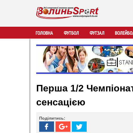
В
ГОЛОВНА
ФУТБОЛ
ФУТЗАЛ
ВОЛЕЙБО
о
л
и
Перша 1/2 Чемпіона
н
сенсацією
ь
S
Поділитись:
p