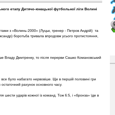
ьного етапу Дитячо-юнацької футбольної ліги Волині
нтами з «Волинь-2000» (Луцьк, тренер - Петров Андрій) та
ександр) боротьба тривала впродовж усього протистояння,
ише Владу Дмитренку, то після перерви Сашко Комановський
 все було набагато нервовіше. Ще в першій половині гри
и остаточний рахунок основного часу.
 шести ударів кожної із команд. Тож 6:5, і «бронза» їде в