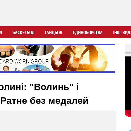
Перейти
до
основного
вмісту
Л
БАСКЕТБОЛ
ГАНДБОЛ
ЄДИНОБОРСТВА
ІНШІ ВИД
лині: "Волинь" і
Ратне без медалей