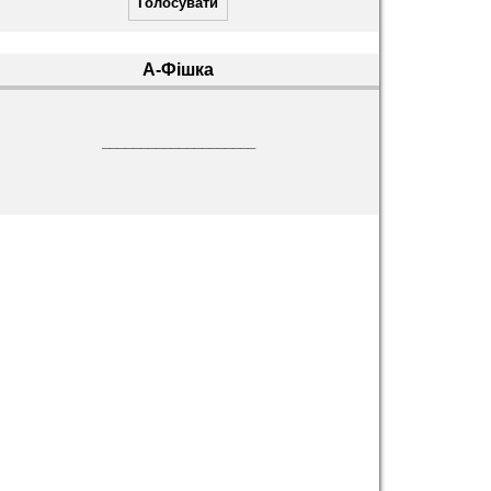
А-Фішка
____________________