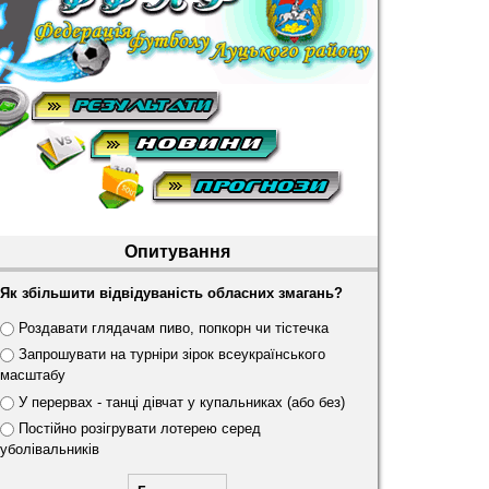
Опитування
Як збільшити відвідуваність обласних змагань?
В
Роздавати глядачам пиво, попкорн чи тістечка
а
Запрошувати на турніри зірок всеукраїнського
р
масштабу
і
У перервах - танці дівчат у купальниках (або без)
а
Постійно розігрувати лотерею серед
н
уболівальників
т
и