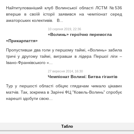
Найтитулованіший клуб Волинської області ЛСТМ №536
вперше в своїй історії заявився на чемпіонат серед
аматорських колективів. В...
10 серпня 2019, 22:36
«Волинь» героїчно перемогла
«Прикарпаття»
Пропустивши два голи у першому таймі, «Волинь» забила
тричі у другому таймі, вигравши в лідера Першої ліги –
Івано-Франківського «...
27 вересня 2014, 16:30
Чемпіонат Волині: Битва гігантів
Тур у першості області обіцяє глядачам чимало цікавих
матчів. Так, зокрема в Заріччі ФЦ "Ковель-Волинь" спробує
нарешті здобути свою...
Табло