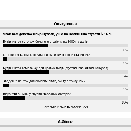
Опитування
Якби вам довелося вирішувати, у що на Волині інвестувати $ 3 млн:
Будівництво суто футбольного стадіону на 5000 глядачів
36%
Створення та функціонування будинку історії й статистики
3%
Будівництво комплексу для ігрових видів (футзал, баскетбол, гандбол)
37%
Зведення центру для бойових видів, рингу з трибунами
5%
Відкриття в Луцьку "вулиці червоних ліхтарів"
18%
Загальна кількість голосів: 221
А-Фішка