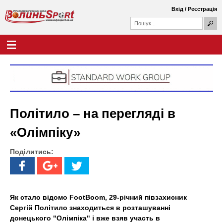
Перейти
Вхід
/
Реєстрація
до
П
основного
П
о
о
вмісту
ш
Г
В
у
ш
о
к
у
л
о
к
о
о
в
л
в
н
а
е
и
ф
м
Політило – на перегляді в
о
е
н
р
н
«Олімпіку»
м
ю
ь
а
Поділитись:
S
p
o
Як стало відомо FootBoom, 29-річний півзахисник
Сергій Політило знаходиться в розташуванні
r
донецького "Олімпіка" і вже взяв участь в