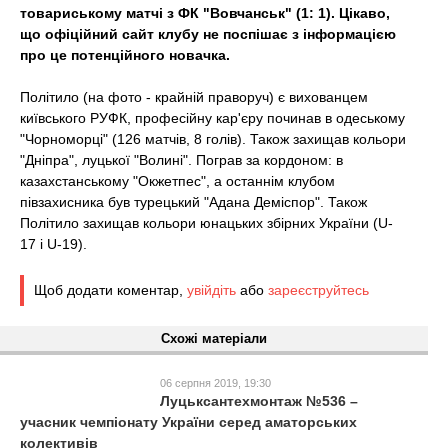
t
товариському матчі з ФК "Вовчанськ" (1: 1). Цікаво,
що офіційний сайт клубу не поспішає з інформацією
про це потенційного новачка.
Політило (на фото - крайній праворуч) є вихованцем
київського РУФК, професійну кар'єру починав в одеському
"Чорноморці" (126 матчів, 8 голів). Також захищав кольори
"Дніпра", луцької "Волині". Пограв за кордоном: в
казахстанському "Окжетпес", а останнім клубом
півзахисника був турецький "Адана Деміспор". Також
Політило захищав кольори юнацьких збірних України (U-
17 і U-19).
Щоб додати коментар,
увійдіть
або
зареєструйтесь
Схожі матеріали
06 серпня 2019, 19:30
Луцьксантехмонтаж №536 –
учасник чемпіонату України серед аматорських
колективів