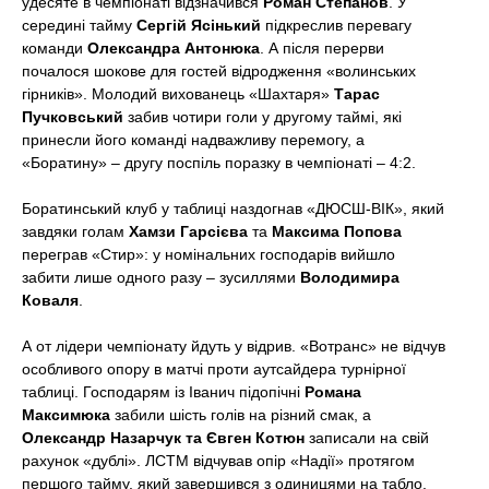
удесяте в чемпіонаті відзначився
Роман Степанов
. У
середині тайму
Сергій Ясінький
підкреслив перевагу
команди
Олександра Антонюка
. А після перерви
почалося шокове для гостей відродження «волинських
гірників». Молодий вихованець «Шахтаря»
Тарас
Пучковський
забив чотири голи у другому таймі, які
принесли його команді надважливу перемогу, а
«Боратину» – другу поспіль поразку в чемпіонаті – 4:2.
Боратинський клуб у таблиці наздогнав «ДЮСШ-ВІК», який
завдяки голам
Хамзи Гарсієва
та
Максима Попова
переграв «Стир»: у номінальних господарів вийшло
забити лише одного разу – зусиллями
Володимира
Коваля
.
А от лідери чемпіонату йдуть у відрив. «Вотранс» не відчув
особливого опору в матчі проти аутсайдера турнірної
таблиці. Господарям із Іванич підопічні
Романа
Максимюка
забили шість голів на різний смак, а
Олександр Назарчук та Євген Котюн
записали на свій
рахунок «дублі». ЛСТМ відчував опір «Надії» протягом
першого тайму, який завершився з одиницями на табло,