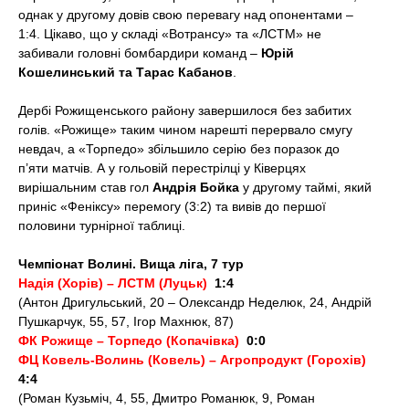
однак у другому довів свою перевагу над опонентами –
1:4. Цікаво, що у складі «Вотрансу» та «ЛСТМ» не
забивали головні бомбардири команд –
Юрій
Кошелинський та Тарас Кабанов
.
Дербі Рожищенського району завершилося без забитих
голів. «Рожище» таким чином нарешті перервало смугу
невдач, а «Торпедо» збільшило серію без поразок до
п’яти матчів. А у гольовій перестрілці у Ківерцях
вирішальним став гол
Андрія Бойка
у другому таймі, який
приніс «Феніксу» перемогу (3:2) та вивів до першої
половини турнірної таблиці.
Чемпіонат Волині. Вища ліга, 7 тур
Надія (Хорів) – ЛСТМ (Луцьк)
1:4
(Антон Дригульський, 20 – Олександр Неделюк, 24, Андрій
Пушкарчук, 55, 57, Ігор Махнюк, 87)
ФК Рожище – Торпедо (Копачівка)
0:0
ФЦ Ковель-Волинь (Ковель) – Агропродукт (Горохів)
4:4
(Роман Кузьміч, 4, 55, Дмитро Романюк, 9, Роман