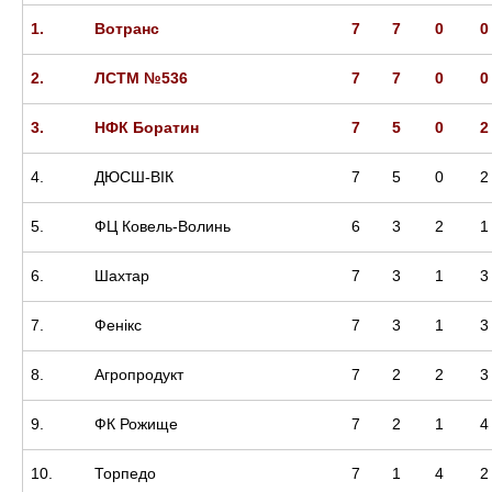
1.
Вотранс
7
7
0
0
2.
ЛСТМ №536
7
7
0
0
3.
НФК Боратин
7
5
0
2
4.
ДЮСШ-ВІК
7
5
0
2
5.
ФЦ Ковель-Волинь
6
3
2
1
6.
Шахтар
7
3
1
3
7.
Фенікс
7
3
1
3
8.
Агропродукт
7
2
2
3
9.
ФК Рожище
7
2
1
4
10.
Торпедо
7
1
4
2