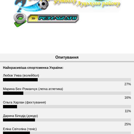
Опитування
Найкрасивіша спортсменка України:
Любов Ужва (волейбол)
27%
Марина Бех-Романчук (легка атлетика)
16%
Ольга Харлан (фехтування)
11%
Дарина Білодід (дзюдо)
25%
Еліна Світоліна (теніс)