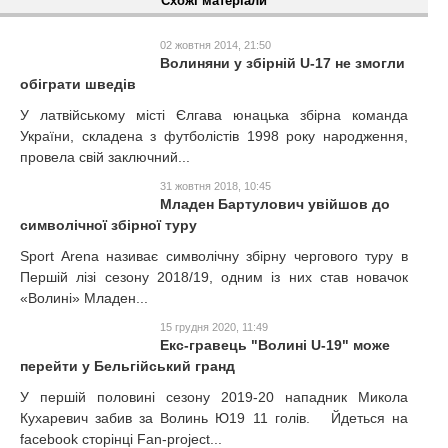
Схожі матеріали
02 жовтня 2014, 21:50
Волиняни у збірній U-17 не змогли
обіграти шведів
У латвійському місті Єлгава юнацька збірна команда
України, складена з футболістів 1998 року народження,
провела свій заключний...
31 жовтня 2018, 10:45
Младен Бартулович увійшов до
символічної збірної туру
Sport Arena називає символічну збірну чергового туру в
Першій лізі сезону 2018/19, одним із них став новачок
«Волині» Младен...
15 грудня 2020, 11:49
Екс-гравець "Волині U-19" може
перейти у Бельгійський гранд
У першій половині сезону 2019-20 нападник Микола
Кухаревич забив за Волинь Ю19 11 голів. Йдеться на
facebook сторінці Fan-project...