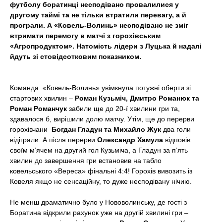
футболу боратинці несподівано провалилися у
t
другому таймі та не тільки втратили перевагу, а й
програли. А «Ковель-Волинь» несподівано не зміг
втримати перемогу в матчі з горохівським
«Агропродуктом». Натомість лідери з Луцька й надалі
йдуть зі стовідсотковим показником.
Команда
«Ковель-Волинь» увімкнула потужні оберти зі
стартових хвилин –
Роман Кузьміч, Дмитро Романюк та
Роман Романчук
забили ще до 20-ї хвилини гри та,
здавалося б, вирішили долю матчу. Утім, ще до перерви
горохівчани
Богдан Гладун та Михайло Жук
два голи
відіграли. А після перерви
Олександр Хамула
відповів
своїм м’ячем на другий гол Кузьміча, а Гладун за п’ять
хвилин до завершення гри встановив на табло
ковельського «Вереса» фінальні 4:4! Горохів вивозить із
Ковеля якщо не сенсаційну, то дуже несподівану нічию.
Не менш драматично було у Нововолинську, де гості з
Боратина відкрили рахунок уже на другій хвилині гри –