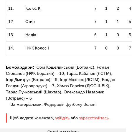
11.
Колос К
7
1
2
4
12.
Стир
7
1
1
5
13.
Надія
6
1
0
5
14.
НФК Колос І
7
0
0
7
Бомбардири:
Юрій Кошелинський (Вотранс), Роман
Степанов (НФК Боратин) – 10, Тарас Кабанов (ЛСТМ),
Ігор Дмитрук (Вотранс) – 9, Ігор Махнюк (ЛСТМ), Богдан
Гладун (Агропродукт) – 7, Хамза Гарсієв (ДЮСШ-ВІК),
Тарас Пучковський (Шахтар), Олександр Назарчук
(Вотранс) – 6
За матеріалами:
Федерація футболу Волині
Щоб додати коментар,
увійдіть
або
зареєструйтесь