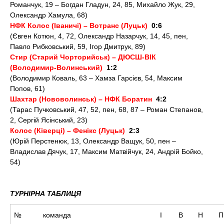
Романчук, 19 – Богдан Гладун, 24, 85, Михайло Жук, 29,
Олександр Хамула, 68)
НФК Колос (Іваничі) – Вотранс (Луцьк)
0:6
(Євген Котюн, 4, 72, Олександр Назарчук, 14, 45, пен,
Павло Рибковський, 59, Ігор Дмитрук, 89)
Стир (Старий Чорторийськ) – ДЮСШ-ВІК
(Володимир-Волинський)
1:2
(Володимир Коваль, 63 – Хамза Гарсієв, 54, Максим
Попов, 61)
Шахтар (Нововолинськ) – НФК Боратин
4:2
(Тарас Пучковський, 47, 52, пен, 68, 87 – Роман Степанов,
2, Сергій Ясінський, 23)
Колос (Ківерці) – Фенікс (Луцьк)
2:3
(Юрій Перстенюк, 13, Олександр Ващук, 50, пен –
Владислав Дячук, 17, Максим Матвійчук, 24, Андрій Бойко,
54)
ТУРНІРНА ТАБЛИЦЯ
№
команда
І
В
Н
П