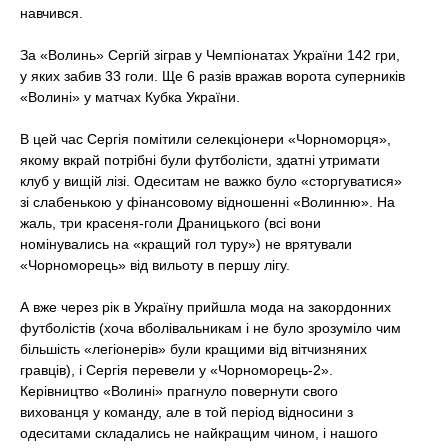
навчився.
За «Волинь» Сергій зіграв у Чемпіонатах України 142 гри,
у яких забив 33 голи. Ще 6 разів вражав ворота суперників
«Волині» у матчах Кубка України.
В цей час Сергія помітили селекціонери «Чорноморця»,
якому вкрай потрібні були футболісти, здатні утримати
клуб у вищій лізі. Одеситам не важко було «сторгуватися»
зі слабенькою у фінансовому відношенні «Волинню». На
жаль, три красеня-голи Драницького (всі вони
номінувались на «кращий гол туру») не врятували
«Чорноморець» від вильоту в першу лігу.
А вже через рік в Україну прийшла мода на закордонних
футболістів (хоча вболівальникам і не було зрозуміло чим
більшість «легіонерів» були кращими від вітчизняних
гравців), і Сергія перевели у «Чорноморець-2».
Керівництво «Волині» прагнуло повернути свого
вихованця у команду, але в той період відносини з
одеситами складались не найкращим чином, і нашого