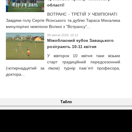
області!
ВОТРАНС - ТРЕТІЙ У ЧЕМПІОНАТІ
Завдяки голу Сергія Ясінського та дублю Тараса Михалика
минулорічні чемпіони Волині з "Вотрансу"...
09 квітня 2018, 10:12
Міжобласний кубок Завацького
розіграють 10-11 квітня
У вівторок 10 квітня таки візьме
старт традиційний передсезонний
(чотирнадцятий за ліком) турнір пам`яті професора,
доктора...
Табло