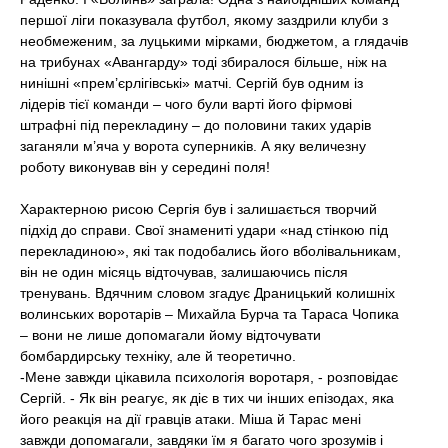
першої ліги показувала футбол, якому заздрили клуби з
необмеженим, за луцькими мірками, бюджетом, а глядачів
на трибунах «Авангарду» тоді збиралося більше, ніж на
нинішні «прем’єрлігівські» матчі. Сергій був одним із
лідерів тієї команди – чого були варті його фірмові
штрафні під перекладину – до половини таких ударів
заганяли м’яча у ворота суперників. А яку величезну
роботу виконував він у середині поля!
Характерною рисою Сергія був і залишається творчий
підхід до справи. Свої знамениті удари «над стінкою під
перекладиною», які так подобались його вболівальникам,
він не один місяць відточував, залишаючись після
тренувань. Вдячним словом згадує Драницький колишніх
волинських воротарів – Михайла Бурча та Тараса Чопика
– вони не лише допомагали йому відточувати
бомбардирську техніку, але й теоретично.
-Мене завжди цікавила психологія воротаря, - розповідає
Сергій. - Як він реагує, як діє в тих чи інших епізодах, яка
його реакція на дії гравців атаки. Міша й Тарас мені
завжди допомагали, завдяки їм я багато чого зрозумів і