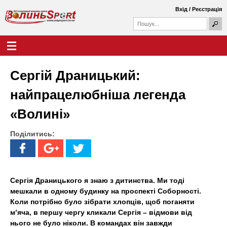
Перейти
Вхід
/
Реєстрація
до
П
основного
П
о
о
вмісту
ш
Г
В
у
ш
о
к
у
л
о
к
о
Сергій Драницький:
о
в
л
в
н
найпрацелюбніша легенда
а
е
и
ф
м
«Волині»
о
е
н
р
н
м
Поділитись:
ю
ь
а
S
p
Сергія Драницького я знаю з дитинства. Ми тоді
мешкали в одному будинку на проспекті Соборності.
o
Коли потрібно було зібрати хлопців, щоб поганяти
м’яча, в першу чергу кликали Сергія – відмови від
r
нього не було ніколи. В командах він завжди