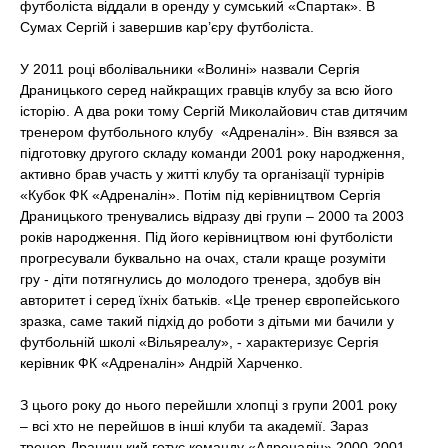
футболіста віддали в оренду у сумський «Спартак». В
Сумах Сергій і завершив кар’єру футболіста.
У 2011 році вболівальники «Волині» назвали Сергія
Драницького серед найкращих гравців клубу за всю його
історію. А два роки тому Сергій Миколайович став дитячим
тренером футбольного клубу «Адреналін». Він взявся за
підготовку другого складу команди 2001 року народження,
активно брав участь у житті клубу та організації турнірів
«Кубок ФК «Адреналін». Потім під керівництвом Сергія
Драницького тренувались відразу дві групи – 2000 та 2003
років народження. Під його керівництвом юні футболісти
прогресували буквально на очах, стали краще розуміти
гру - діти потягнулись до молодого тренера, здобув він
авторитет і серед їхніх батьків. «Це тренер європейського
зразка, саме такий підхід до роботи з дітьми ми бачили у
футбольній школі «Вільяреалу», - характеризує Сергія
керівник ФК «Адреналін» Андрій Харченко.
З цього року до нього перейшли хлопці з групи 2001 року
– всі хто не перейшов в інші клуби та академії. Зараз
тренер Драницький готує команду «Адреналін» 2000-2001