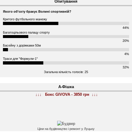
Опитування
Якого об'єкту бракує Волині спортивній?
Критого футбольного манежу
44%
Багатоцільового палацу спорту
20%
Басейну з доріжками 50м
4%
Траси для "Формули-1"
32%
Загальна кількість голосів: 25
А-Фішка
↓↓↓ Бокс GIVOVA - 3850 грн ↓↓↓
Ціни на будівництво і ремонт у Луцьку