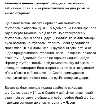
t
вважався цінним гравцем: швидкий, технічний,
забивний. Грав він на рівні хлопців на два роки за
нього старших.
Ще в початкових класах Сергій почав займатися
футболом в обласній ДЮСШ у відомого на Волині тренера
Адальберта Мікояна. А під час канікул тренувався у
футбольній секції села Піддубці. Волинська земля завжди
була багатою на футбольні таланти. Мені доводилося
знати хлопців, які мали і кращі футбольні здібності, а от
щодо працелюбності, старання, бажання вдосконалювати
свою гру… Здається, Сергій не втрачав жодної нагоди
зіграти у футбол, постійно відточував техніку (ні в кого не
виходило повторити його «коронний» трюк із закиданням
м’яча п’яткою собі на шию – а Сергій примудрявся
виконувати цей «фінт» навіть в русі!), тренував удари.
Багато здібних хлопців кидали серйозно займатися
футболом років у 14, для Сергія ж цей вік означав новий
етап – він остаточно обрав для себе професійний футбол
і вирішив вступити до спортінтернату у Львові.