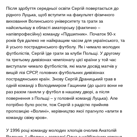
Після здобуття середньої освіти Сергій повертається до
рідного Луцька, щоб вступити на факультет фізичного
виховання Волинського університету та грати за
найсильнішу в області аматорську (фактично –
напівпрофесійну) команду «Підшипник». Початок 90-х
років був далеко не найкращим часом для українського, та
й усього пострадянського футболу. Як і чимало молодих
футболістів, Сергій їде грати за клуби Польщі. У другому
та третьому дивізіонах чемпіонату цієї країни у той час
виступали чимало футболістів, які мали досвід матчів у
вищій лізі СРСР, головних футбольних дивізіонах
пострадянських країн. Знову Сергій Драницький грав в
одній команді з Володимиром Гащиним (до цього вони не
раз разом ганяли у футбол в нашому дворі, а після
повернення з Польщі – у головній команді Луцька). Але
потрібно було рости, тож Сергій з радістю прийняв
пропозицію «Волині», керівництво якої прагнуло «влити в
команду свіжу кров».
У 1996 році команду молодих хлопців очолив Анатолій
Раденко. І «Волинь» заграла! Одна з найбідніших команд