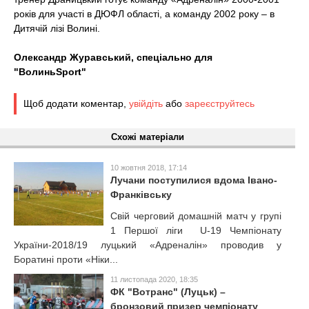
років для участі в ДЮФЛ області, а команду 2002 року – в
Дитячій лізі Волині.
Олександр Журавський, спеціально для
"ВолиньSport"
Щоб додати коментар,
увійдіть
або
зареєструйтесь
Схожі матеріали
10 жовтня 2018, 17:14
Лучани поступилися вдома Івано-
Франківську
Свій черговий домашній матч у групі
1 Першої ліги U-19 Чемпіонату
України-2018/19 луцький «Адреналін» проводив у
Боратині проти «Ніки...
11 листопада 2020, 18:35
ФК "Вотранс" (Луцьк) –
бронзовий призер чемпіонату