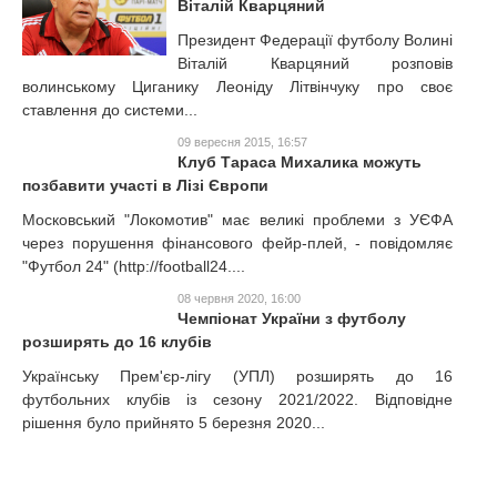
Віталій Кварцяний
Президент Федерації футболу Волині
Віталій Кварцяний розповів
волинському Циганику Леоніду Літвінчуку про своє
ставлення до системи...
09 вересня 2015, 16:57
Клуб Тараса Михалика можуть
позбавити участі в Лізі Європи
Московський "Локомотив" має великі проблеми з УЄФА
через порушення фінансового фейр-плей, - повідомляє
"Футбол 24" (http://football24....
08 червня 2020, 16:00
Чемпіонат України з футболу
розширять до 16 клубів
Українську Прем'єр-лігу (УПЛ) розширять до 16
футбольних клубів із сезону 2021/2022. Відповідне
рішення було прийнято 5 березня 2020...