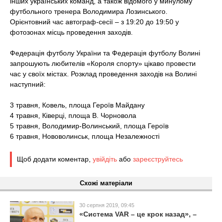
інших українських команд, а також відомого у минулому
футбольного тренера Володимира Лозинського.
Орієнтовний час автограф-сесії – з 19:20 до 19:50 у
фотозонах місць проведення заходів.
Федерація футболу України та Федерація футболу Волині
запрошують любителів «Короля спорту» цікаво провести
час у своїх містах. Розклад проведення заходів на Волині
наступний:
3 травня, Ковель, площа Героїв Майдану
4 травня, Ківерці, площа В. Чорновола
5 травня, Володимир-Волинський, площа Героїв
6 травня, Нововолинськ, площа Незалежності
Щоб додати коментар,
увійдіть
або
зареєструйтесь
Схожі матеріали
30 серпня 2019, 09:45
«Система VAR – це крок назад», –