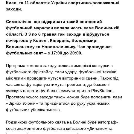
Києві та 11 областях України спортивно-розважальні
t
заходи.
Символічно, що відкривати такий святковий
футбольний марафон випала честь саме Волинській
області. З 3 по 6 травня такі заходи відбудуться
почергово у Ковелі, Ківерцях, Володимирі-
Волинському та Нововолинську. Час проведення
футбольних свят – з 17:00 до 20:00.
Програма кожного заходу включатиме різні конкурси з
футбольного фрістайлу, сили удару, футбольної техніки,
між якими проводитимуться вікторини зі сцени. Також під
час свята функціонуватимуть ігрові зони, де бажаючі
зможуть пограти футбольні симулятори на
PlayStation
.
Протягом усього заходу також можна буде поповнити лави
«Вірних збірній» та приєднатися до руху українських
футбольних уболівальників.
Родзинкою футбольного свята на Волині буде автограф-
сесія знаменитого футболіста київського «Динамо» та