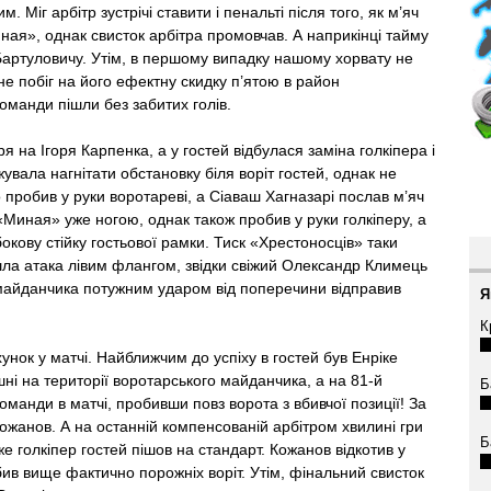
 Міг арбітр зустрічі ставити і пенальті після того, як м’яч
ная», однак свисток арбітра промовчав. А наприкінці тайму
Бартуловичу. Утім, в першому випадку нашому хорвату не
 не побіг на його ефектну скидку п’ятою в район
оманди пішли без забитих голів.
 на Ігоря Карпенка, а у гостей відбулася заміна голкіпера і
увала нагнітати обстановку біля воріт гостей, однак не
 пробив у руки воротареві, а Сіаваш Хагназарі послав м’яч
«Миная» уже ногою, однак також пробив у руки голкіперу, а
кову стійку гостьової рамки. Тиск «Хрестоносців» таки
шла атака лівим флангом, звідки свіжий Олександр Климець
о майданчика потужним ударом від поперечини відправив
Я
К
нок у матчі. Найближчим до успіху в гостей був Енріке
ні на території воротарського майданчика, а на 81-й
Б
манди в матчі, пробивши повз ворота з вбивчої позиції! За
ожанов. А на останній компенсованій арбітром хвилині гри
Б
е голкіпер гостей пішов на стандарт. Кожанов відкотив у
бив вище фактично порожніх воріт. Утім, фінальний свисток