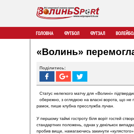
В
ГОЛОВНА
ФУТБОЛ
ФУТЗАЛ
ВОЛЕЙБО
о
«Волинь» перемогл
л
Поділитись:
и
н
Статус нелегкого матчу для «Волині» підтверди
обережно, з оглядкою на власні ворота, що не п
ь
рамок, пише клубна пресслужба лучан.
S
У першому таймі гостроту біля воріт гостей ств
стандартних положень, однак у декількох випадка
p
пробив вище, намагаючись закинути «кулястого»