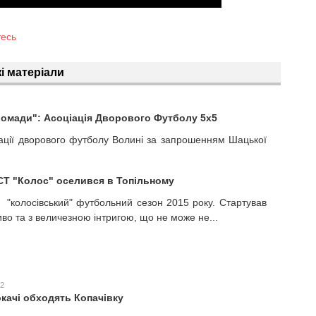
тесь
і матеріали
омади": Асоціація Дворового Футболу 5х5
ціації дворового футболу Волині за запрошенням Шацької
Т "Колос" оселився в Топільному
в "колосівський" футбольний сезон 2015 року. Стартував
во та з величезною інтригою, що не може не...
52
окачі обходять Копачівку