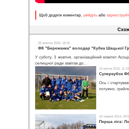
Щоб додати коментар,
увійдіть
або
зареєструй
Схож
05 жовтня 2020, 18:25
ФК "Бережанка" володар "Кубка Шацької Гр
У суботу, 3 жовтня, організаційний комітет Асо
селищної ради завітав до...
15 квітня 2015, 11:19
Суперкубок ФС
Ось і стартува
потужно, грайли
18 травня 2014, 09:
Перша ліга: Л