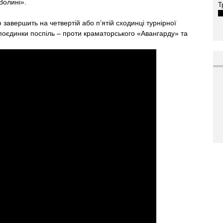
Волині».
Т
завершить на четвертій або п’ятій сходинці турнірної
поєдинки поспіль – проти краматорського «Авангарду» та