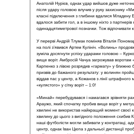
Анатолій Нурієв, однак удар вийшов дуже неточним.
o
після удару головою влучив у руку захиснику «Ми
класні підключення з глибини вдалися Младену 
вдалося забити гол, а в іншому ніхто з партнерів
r
одинадцятиметрової позначки. Тож відпочивати к
t
У перерві Андрій Тлумак поміняв Віталія Пономаря
на полі з’явився Артем Кулініч. «Волинь» продовж
зуміла досягнути успіху ударами головою – Курко
вище воріт. Амбросій Чачуа загрожував воротам 
Карпенко з лівою розрядив «гармату» у ближню бо
призвів до бажаного результату: у волинян прой
віддав пас у центр, а Кожанов з лінії штрафног
«кулястого» у сітку воріт – 1:0!
«Минай» перебудувався і намагався зрівняти раху
Араужо, який спочатку пробив вище воріт у метуш
хвилині не використав найкращий момент своєї ко
хвилину до цього з вигідного положення схибив К
наші футболісти могли забивати у контратаці, адж
центр, однак Іван Цюпа з дальньої дистанції про