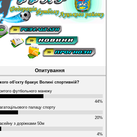
Опитування
кого об'єкту бракує Волині спортивній?
ритого футбольного манежу
44%
агатоцільового палацу спорту
20%
асейну з доріжками 50м
4%