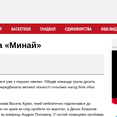
Перейти
до
основного
вмісту
Л
БАСКЕТБОЛ
ГАНДБОЛ
ЄДИНОБОРСТВА
ІНШІ ВИД
а «Минай»
вся уже з перших хвилин. Обидві команди грали досить
ередбачало великої кількості гольових нагод біля обох
орював Василь Курко, який небезпечно підключався до
х не зумів як слід пробити по воротах, а Денис Кожанов
 за комірець Андрію Поповичу. У гостей ножицями пробивав